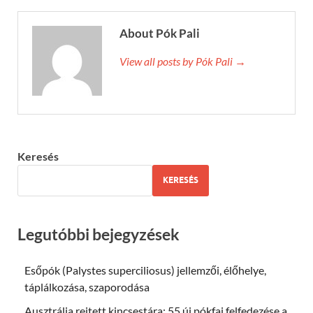
About Pók Pali
View all posts by Pók Pali →
Keresés
KERESÉS
Legutóbbi bejegyzések
Esőpók (Palystes superciliosus) jellemzői, élőhelye,
táplálkozása, szaporodása
Ausztrália rejtett kincsestára: 55 új pókfaj felfedezése a