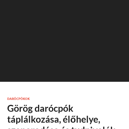
DARÓCPÓKOK
Görög darócpók
táplálkozása, élőhelye,