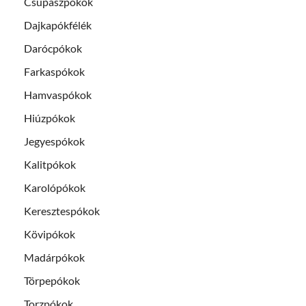
Csupaszpókok
Dajkapókfélék
Darócpókok
Farkaspókok
Hamvaspókok
Hiúzpókok
Jegyespókok
Kalitpókok
Karolópókok
Keresztespókok
Kövipókok
Madárpókok
Törpepókok
Torzpókok