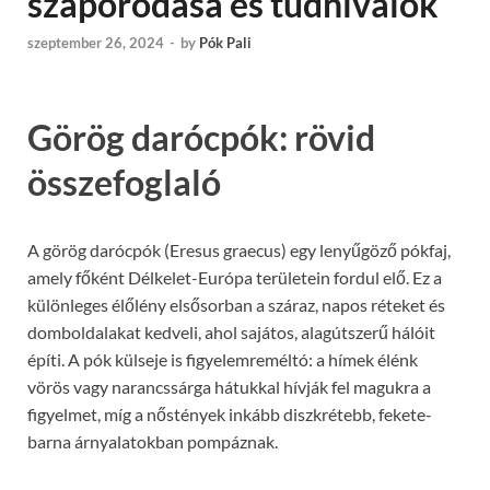
szaporodása és tudnivalók
szeptember 26, 2024
-
by
Pók Pali
Görög darócpók: rövid
összefoglaló
A görög darócpók (Eresus graecus) egy lenyűgöző pókfaj,
amely főként Délkelet-Európa területein fordul elő. Ez a
különleges élőlény elsősorban a száraz, napos réteket és
domboldalakat kedveli, ahol sajátos, alagútszerű hálóit
építi. A pók külseje is figyelemreméltó: a hímek élénk
vörös vagy narancssárga hátukkal hívják fel magukra a
figyelmet, míg a nőstények inkább diszkrétebb, fekete-
barna árnyalatokban pompáznak.