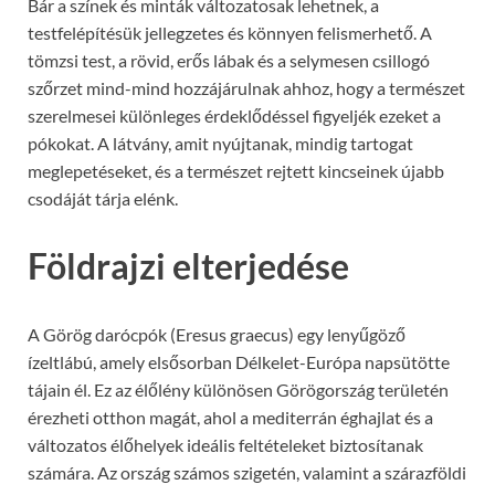
Bár a színek és minták változatosak lehetnek, a
testfelépítésük jellegzetes és könnyen felismerhető. A
tömzsi test, a rövid, erős lábak és a selymesen csillogó
szőrzet mind-mind hozzájárulnak ahhoz, hogy a természet
szerelmesei különleges érdeklődéssel figyeljék ezeket a
pókokat. A látvány, amit nyújtanak, mindig tartogat
meglepetéseket, és a természet rejtett kincseinek újabb
csodáját tárja elénk.
Földrajzi elterjedése
A Görög darócpók (Eresus graecus) egy lenyűgöző
ízeltlábú, amely elsősorban Délkelet-Európa napsütötte
tájain él. Ez az élőlény különösen Görögország területén
érezheti otthon magát, ahol a mediterrán éghajlat és a
változatos élőhelyek ideális feltételeket biztosítanak
számára. Az ország számos szigetén, valamint a szárazföldi