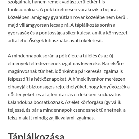
szolgálnak, hanem remek vadászterületként is
funkcionálnak. A pók türelmesen várakozik a bejárat
közelében, amíg egy gyanútlan rovar közelébe nem kerül,
majd villámgyorsan lecsap rá. A táplálkozás során a
gyorsaság és a pontosság a siker kulcsa, amit a környezet
adta lehetőségek kihasználásával tökéletesít.
A mindennapok során a pók élete a túlélés és az új
élmények felfedezésének izgalmas keveréke. Bár elsőre
magányosnak tűnhet, időnként a párkeresés izgalma is
felpezsdíti a hétköznapokat. A hímek ilyenkor merészen
elhagyják biztonságos rejtekhelyüket, hogy lenyűgözzék a
nőstényeket, és a fajfenntartás érdekében kockázatos
kalandokba bocsátkoznak. Az élet körforgása így válik
teljessé, és bár a mindennapok csendesnek tűnhetnek, a
felszín alatt mindig zajlik valami izgalmas.
Táplálkozása