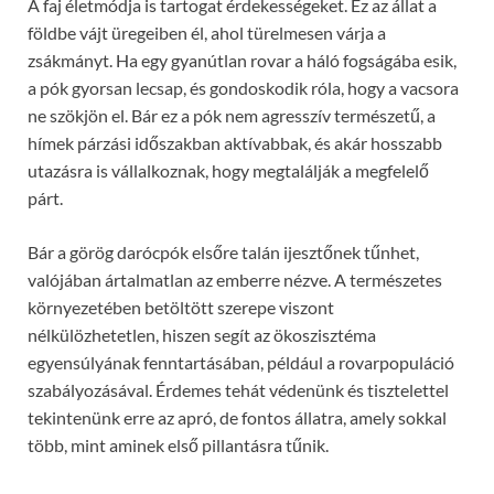
A faj életmódja is tartogat érdekességeket. Ez az állat a
földbe vájt üregeiben él, ahol türelmesen várja a
zsákmányt. Ha egy gyanútlan rovar a háló fogságába esik,
a pók gyorsan lecsap, és gondoskodik róla, hogy a vacsora
ne szökjön el. Bár ez a pók nem agresszív természetű, a
hímek párzási időszakban aktívabbak, és akár hosszabb
utazásra is vállalkoznak, hogy megtalálják a megfelelő
párt.
Bár a görög darócpók elsőre talán ijesztőnek tűnhet,
valójában ártalmatlan az emberre nézve. A természetes
környezetében betöltött szerepe viszont
nélkülözhetetlen, hiszen segít az ökoszisztéma
egyensúlyának fenntartásában, például a rovarpopuláció
szabályozásával. Érdemes tehát védenünk és tisztelettel
tekintenünk erre az apró, de fontos állatra, amely sokkal
több, mint aminek első pillantásra tűnik.