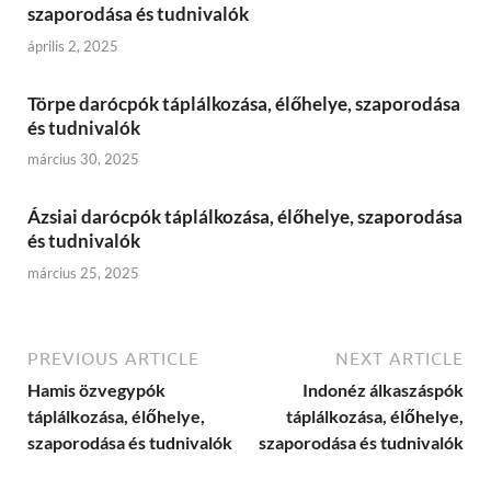
szaporodása és tudnivalók
április 2, 2025
Törpe darócpók táplálkozása, élőhelye, szaporodása
és tudnivalók
március 30, 2025
Ázsiai darócpók táplálkozása, élőhelye, szaporodása
és tudnivalók
március 25, 2025
PREVIOUS ARTICLE
NEXT ARTICLE
Hamis özvegypók
Indonéz álkaszáspók
táplálkozása, élőhelye,
táplálkozása, élőhelye,
szaporodása és tudnivalók
szaporodása és tudnivalók