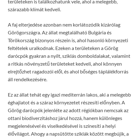
területeken is találkozhatunk vele, ahol a melegebb,
szárazabb klímát kedveli.
A faj elterjedése azonban nem korlátozódik kizárólag
Görögországra. Az állat megtalálható Bulgária és
Törökország bizonyos részein is, ahol hasonló környezeti
feltételek uralkodnak. Ezeken a területeken a Görög
darócpók gyakran a nyílt, sziklás domboldalakat, valamint
a ritkás növényzetű területeket kedveli, ahol könnyen
elrejtőzhet ragadozói elől, és ahol bőséges táplálékforrás
áll rendelkezésére.
Ez az állat tehát egy igazi mediterrán lakos, aki a melegebb
éghajlatot és a száraz környezetet részesíti előnyben. A
Görög darócpók jelenléte az adott régiókban nemcsak az
ottani biodiverzitáshoz járul hozzá, hanem különleges
megjelenésével és viselkedésével is színesíti a helyi
élővilágot. Ahogy a napsütötte sziklák között megbújik, a