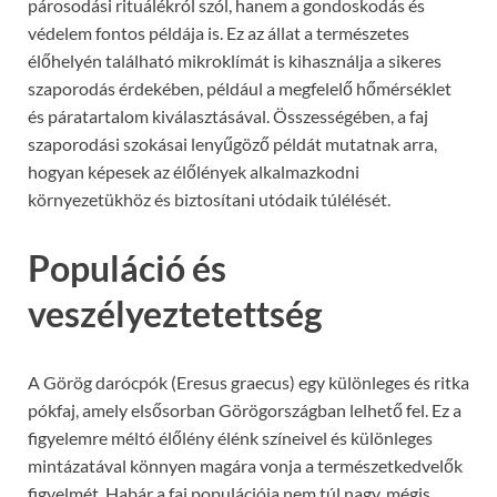
párosodási rituálékról szól, hanem a gondoskodás és
védelem fontos példája is. Ez az állat a természetes
élőhelyén található mikroklímát is kihasználja a sikeres
szaporodás érdekében, például a megfelelő hőmérséklet
és páratartalom kiválasztásával. Összességében, a faj
szaporodási szokásai lenyűgöző példát mutatnak arra,
hogyan képesek az élőlények alkalmazkodni
környezetükhöz és biztosítani utódaik túlélését.
Populáció és
veszélyeztetettség
A Görög darócpók (Eresus graecus) egy különleges és ritka
pókfaj, amely elsősorban Görögországban lelhető fel. Ez a
figyelemre méltó élőlény élénk színeivel és különleges
mintázatával könnyen magára vonja a természetkedvelők
figyelmét. Habár a faj populációja nem túl nagy, mégis