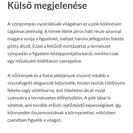
Külső megjelenése
A színpompás nyolclábúak világában ez a pók különösen
izgalmas jelenség. A hímek élénk piros háti része azonnal
magára vonja a figyelmet, melyet három jellegzetes fekete
pötty díszít. Ezzel a feltűnő mintázattal a természet
színpadán a figyelem középpontjába kerül, mintha csak
egy művészeti kiállításon szerepelne.
A nőstények és a fiatal példányok viszont inkább a
visszafogott eleganciát képviselik, hiszen testük többnyire
fekete vagy sötétbarna, ami tökéletes álcát nyújt
számukra a természetes élőhelyükön. A pók lábai is
sötétek, ami tovább erősíti rejtőzködő képességüket, így
könnyedén összemosódnak a környezettel, miközben
csendben figyelik a világot.