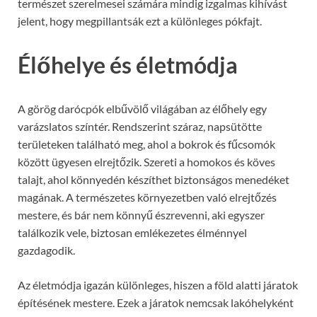
természet szerelmesei számára mindig izgalmas kihívást
jelent, hogy megpillantsák ezt a különleges pókfajt.
Élőhelye és életmódja
A görög darócpók elbűvölő világában az élőhely egy
varázslatos színtér. Rendszerint száraz, napsütötte
területeken található meg, ahol a bokrok és fűcsomók
között ügyesen elrejtőzik. Szereti a homokos és köves
talajt, ahol könnyedén készíthet biztonságos menedéket
magának. A természetes környezetben való elrejtőzés
mestere, és bár nem könnyű észrevenni, aki egyszer
találkozik vele, biztosan emlékezetes élménnyel
gazdagodik.
Az életmódja igazán különleges, hiszen a föld alatti járatok
építésének mestere. Ezek a járatok nemcsak lakóhelyként