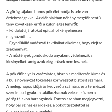
A görög tájakon honos pók életmódja is tele van
érdekességekkel. Az alábbiakban néhány megdöbbentő
tény következik erről a különleges lényről:
– Földalatti járatokat épít, ahol kényelmesen
meghúzódhat.
– Egyedülálló vadászati taktikákat alkalmaz, hogy elejtse
zsákmányát.
– A nőstények gondoskodó anyaként védelmezik a
kicsinyeiket, amíg azok elég erősek nem lesznek.
A pók élőhelye is varázslatos, hiszen a mediterrán klíma és
a buja növényzet tökéletes környezetet biztosít számára.
A meleg, napos időjárás kedvező a számára, és a természet
szerelmesei gyakran találkozhatnak vele, miközben a
görög tájakon barangolnak. Fontos azonban megjegyezni,
hogy bár színes és érdekes, a pókot tisztelettel és
óvatossággal kell szemlélni.