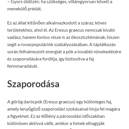
– Gyors üldözés: ha szükséges, villámgyorsan követi a
menekülő prédát.
Ez az állat kitűnően alkalmazkodott a száraz, köves
területekhez, ahol él. Az Eresus graecus nemcsak kiváló
vadász, hanem fontos része is az ökoszisztémának, hiszen
segít a rovarpopulációk szabályozásában. A táplálkozás
során felhalmozott energiát a pók a további növekedésére
és szaporodására fordítja, így biztosítva a faj
fennmaradását.
Szaporodása
A görög darócpók (Eresus graecus) egy különleges faj,
amely lenyűgöző szaporodási szokásaival hívja fel magára
a figyelmet. Ez az élőlény a párosodási időszakban
különösen aktívvá válik, amikor a hímek elhagyják