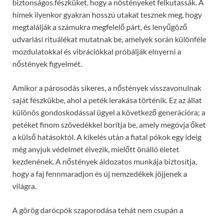
biztonságos fészküket, hogy a nőstényeket felkutassák. A
hímek ilyenkor gyakran hosszú utakat tesznek meg, hogy
megtalálják a számukra megfelelő párt, és lenyűgöző
udvarlási rituálékat mutatnak be, amelyek során különféle
mozdulatokkal és vibrációkkal próbálják elnyerni a
nőstények figyelmét.
Amikor a párosodás sikeres, a nőstények visszavonulnak
saját fészkükbe, ahol a peték lerakása történik. Ez az állat
különös gondoskodással ügyel a következő generációra; a
petéket finom szövedékkel borítja be, amely megóvja őket
a külső hatásoktól. A kikelés után a fiatal pókok egy ideig
még anyjuk védelmét élvezik, mielőtt önálló életet
kezdenének. A nőstények áldozatos munkája biztosítja,
hogy a faj fennmaradjon és új nemzedékek jöjjenek a
világra.
A görög darócpók szaporodása tehát nem csupán a