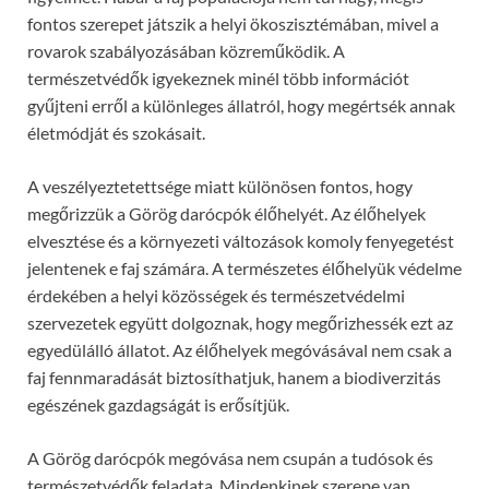
fontos szerepet játszik a helyi ökoszisztémában, mivel a
rovarok szabályozásában közreműködik. A
természetvédők igyekeznek minél több információt
gyűjteni erről a különleges állatról, hogy megértsék annak
életmódját és szokásait.
A veszélyeztetettsége miatt különösen fontos, hogy
megőrizzük a Görög darócpók élőhelyét. Az élőhelyek
elvesztése és a környezeti változások komoly fenyegetést
jelentenek e faj számára. A természetes élőhelyük védelme
érdekében a helyi közösségek és természetvédelmi
szervezetek együtt dolgoznak, hogy megőrizhessék ezt az
egyedülálló állatot. Az élőhelyek megóvásával nem csak a
faj fennmaradását biztosíthatjuk, hanem a biodiverzitás
egészének gazdagságát is erősítjük.
A Görög darócpók megóvása nem csupán a tudósok és
természetvédők feladata. Mindenkinek szerepe van