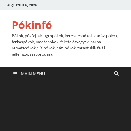
augusztus 6, 2026
Pókinfó
Pókok, pókfajták, ugrópókok, keresztespókok, darázspókok,
farkaspókok, madárpókok, fekete özvegyek, barna
remetepókok, vízipókok, házi pókok, tarantulák fajtái,
jellemzői, szaporodása.
MAIN MENU