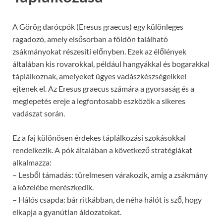
A Görög darócpók (Eresus graecus) egy különleges
ragadozó, amely elsősorban a földön található
zsákmányokat részesíti előnyben. Ezek az élőlények
általában kis rovarokkal, például hangyákkal és bogarakkal
táplálkoznak, amelyeket ügyes vadászkészségeikkel
ejtenek el. Az Eresus graecus számára a gyorsaság és a
meglepetés ereje a legfontosabb eszközök a sikeres
vadászat során.
Ez a faj különösen érdekes táplálkozási szokásokkal
rendelkezik. A pók általában a következő stratégiákat
alkalmazza:
– Lesből támadás: türelmesen várakozik, amíg a zsákmány
a közelébe merészkedik.
– Hálós csapda: bár ritkábban, de néha hálót is sző, hogy
elkapja a gyanútlan áldozatokat.