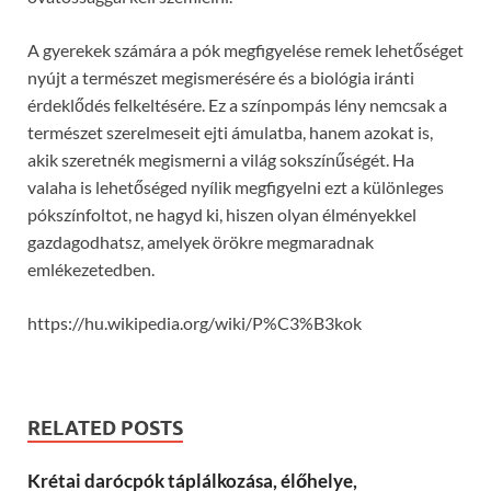
A gyerekek számára a pók megfigyelése remek lehetőséget
nyújt a természet megismerésére és a biológia iránti
érdeklődés felkeltésére. Ez a színpompás lény nemcsak a
természet szerelmeseit ejti ámulatba, hanem azokat is,
akik szeretnék megismerni a világ sokszínűségét. Ha
valaha is lehetőséged nyílik megfigyelni ezt a különleges
pókszínfoltot, ne hagyd ki, hiszen olyan élményekkel
gazdagodhatsz, amelyek örökre megmaradnak
emlékezetedben.
https://hu.wikipedia.org/wiki/P%C3%B3kok
RELATED POSTS
Krétai darócpók táplálkozása, élőhelye,