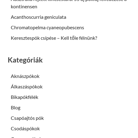
kontinensen
Acanthoscurria geniculata
Chromatopelma cyaneopubescens
Keresztespók csípése – Kell tőle félnünk?
Kategóriák
Aknászpókok
Álkaszáspókok
Bikapókfélék
Blog
Csapóajtós pók
Csodáspókok