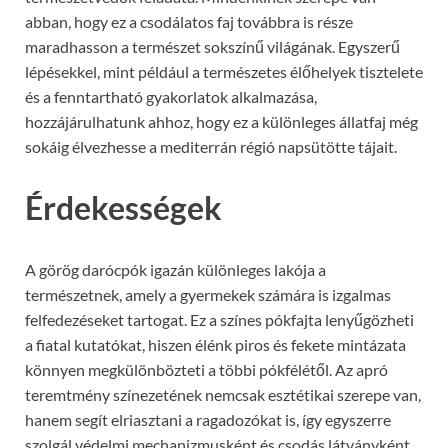
abban, hogy ez a csodálatos faj továbbra is része
maradhasson a természet sokszínű világának. Egyszerű
lépésekkel, mint például a természetes élőhelyek tisztelete
és a fenntartható gyakorlatok alkalmazása,
hozzájárulhatunk ahhoz, hogy ez a különleges állatfaj még
sokáig élvezhesse a mediterrán régió napsütötte tájait.
Érdekességek
A görög darócpók igazán különleges lakója a
természetnek, amely a gyermekek számára is izgalmas
felfedezéseket tartogat. Ez a színes pókfajta lenyűgözheti
a fiatal kutatókat, hiszen élénk piros és fekete mintázata
könnyen megkülönbözteti a többi pókfélétől. Az apró
teremtmény színezetének nemcsak esztétikai szerepe van,
hanem segít elriasztani a ragadozókat is, így egyszerre
szolgál védelmi mechanizmusként és csodás látványként.