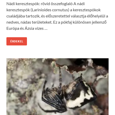
Nádi keresztespók: rövid összefoglaló A nádi
keresztespók (Larinioides cornutus) a keresztespókok
családjába tartozik, és előszeretettel választja élőhelyéül a
nedves, nádas területeket. Ez a pókfaj különösen jellemző
Európa és Ázsia vizes …
ÉRDEKEL