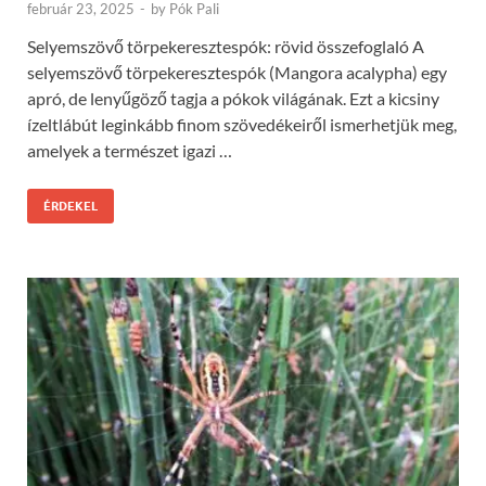
február 23, 2025
-
by
Pók Pali
Selyemszövő törpekeresztespók: rövid összefoglaló A
selyemszövő törpekeresztespók (Mangora acalypha) egy
apró, de lenyűgöző tagja a pókok világának. Ezt a kicsiny
ízeltlábút leginkább finom szövedékeiről ismerhetjük meg,
amelyek a természet igazi …
ÉRDEKEL