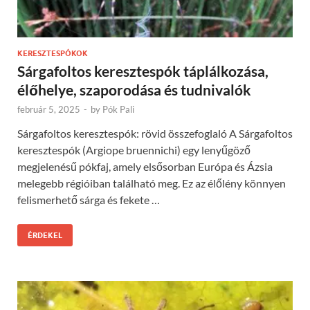
KERESZTESPÓKOK
Sárgafoltos keresztespók táplálkozása,
élőhelye, szaporodása és tudnivalók
február 5, 2025
-
by
Pók Pali
Sárgafoltos keresztespók: rövid összefoglaló A Sárgafoltos
keresztespók (Argiope bruennichi) egy lenyűgöző
megjelenésű pókfaj, amely elsősorban Európa és Ázsia
melegebb régióiban található meg. Ez az élőlény könnyen
felismerhető sárga és fekete …
ÉRDEKEL