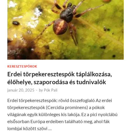
KERESZTESPÓKOK
Erdei törpekeresztespók táplálkozása,
élőhelye, szaporodása és tudnivalók
január 20, 2025
-
by
Pók Pali
Erdei törpekeresztespók: rövid összefoglaló Az erdei
törpekeresztespók (Cercidia prominens) a pókok
világának egyik különleges kis lakója. Ez a pici nyolclábú
elsősorban Európa erdeiben található meg, ahol fák
lombjai között szövi …