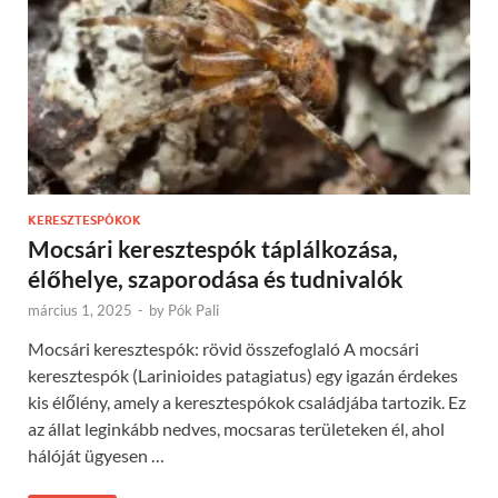
KERESZTESPÓKOK
Mocsári keresztespók táplálkozása,
élőhelye, szaporodása és tudnivalók
március 1, 2025
-
by
Pók Pali
Mocsári keresztespók: rövid összefoglaló A mocsári
keresztespók (Larinioides patagiatus) egy igazán érdekes
kis élőlény, amely a keresztespókok családjába tartozik. Ez
az állat leginkább nedves, mocsaras területeken él, ahol
hálóját ügyesen …