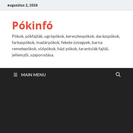
augusztus 2, 2026
Pókinfó
Pókok, pókfajták, ugrópókok, keresztespókok, darázspókok,
farkaspókok, madárpókok, fekete özvegyek, barna
remetepókok, vízipókok, házi pókok, tarantulák fajtái,
jellemzői, szaporodása.
MAIN MENU