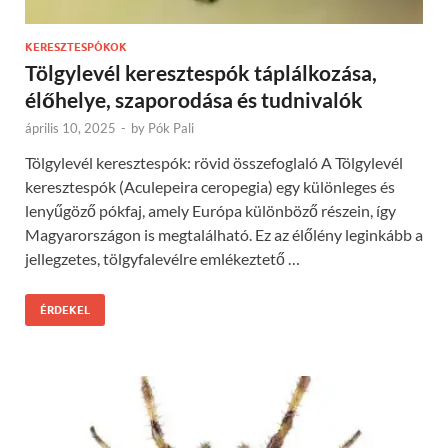
KERESZTESPÓKOK
Tölgylevél keresztespók táplálkozása,
élőhelye, szaporodása és tudnivalók
április 10, 2025
-
by
Pók Pali
Tölgylevél keresztespók: rövid összefoglaló A Tölgylevél
keresztespók (Aculepeira ceropegia) egy különleges és
lenyűgöző pókfaj, amely Európa különböző részein, így
Magyarországon is megtalálható. Ez az élőlény leginkább a
jellegzetes, tölgyfalevélre emlékeztető …
ÉRDEKEL