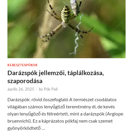
KERESZTESPÓKOK
Darázspók jellemzői, táplálkozása,
szaporodása
április 26, 2025
-
by
Pók Pali
Darázspók: rövid összefoglaló A természet csodálatos
világában számos lenyűgöző teremtmény él, de kevés
olyan lenyűgöző és félreértett, mint a darázspók (Argiope
bruennichi). Ez a káprázatos pókfaj nem csak szemet
gyönyörködtető …