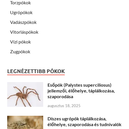
Torzpókok
Ugrópókok
Vadászpókok
Vitorláspókok
Vízi pókok
Zugpókok
LEGNÉZETTIBB PÓKOK
Esőpók (Palystes superciliosus)
jellemzői, élőhelye, táplálkozása,
szaporodása
augusztus 18, 2025
Díszes ugrópók táplálkozása,
élőhelye, szaporodása és tudnivalók