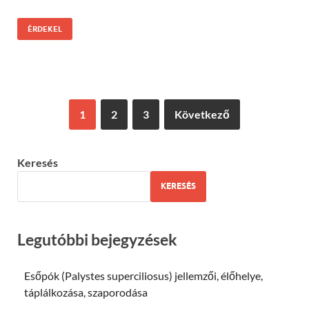
ÉRDEKEL
1
2
3
Következő
Keresés
KERESÉS
Legutóbbi bejegyzések
Esőpók (Palystes superciliosus) jellemzői, élőhelye,
táplálkozása, szaporodása