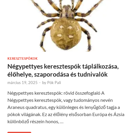
KERESZTESPÓKOK
Négypettyes keresztespók táplálkozása,
élőhelye, szaporodása és tudnivalók
március 19, 2025
-
by
Pók Pali
Négypettyes keresztespók: rövid összefoglaló A
Négypettyes keresztespók, vagy tudományos nevén
Araneus quadratus, egy különleges és lenyűgöző tagja a
pókok világának. Ez az élőlény elsősorban Európa és Ázsia
különböző részein honos, …