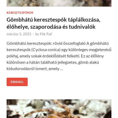
KERESZTESPÓKOK
Gömbhátú keresztespók táplálkozása,
élőhelye, szaporodása és tudnivalók
március 3, 2025
-
by
Pók Pali
Gömbhátú keresztespók: rövid összefoglaló A gömbhátú
keresztespók (Cyclosa conica) egy különleges megjelenésű
pókfaj, amely sokak érdeklődését felkelti. Ez az élőlény
különösen a hátán található jellegzetes, gömb alakú
kidudorodásról ismert, amely …
ÉRDEKEL