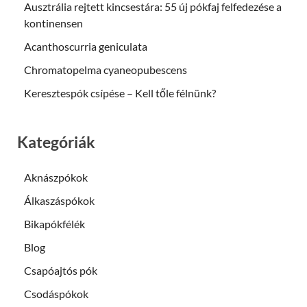
Ausztrália rejtett kincsestára: 55 új pókfaj felfedezése a
kontinensen
Acanthoscurria geniculata
Chromatopelma cyaneopubescens
Keresztespók csípése – Kell tőle félnünk?
Kategóriák
Aknászpókok
Álkaszáspókok
Bikapókfélék
Blog
Csapóajtós pók
Csodáspókok