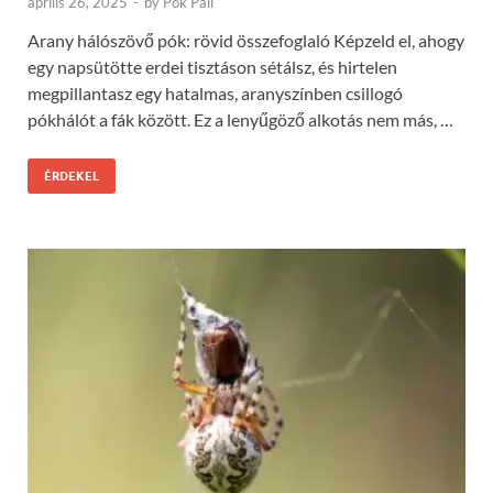
április 26, 2025
-
by
Pók Pali
Arany hálószövő pók: rövid összefoglaló Képzeld el, ahogy
egy napsütötte erdei tisztáson sétálsz, és hirtelen
megpillantasz egy hatalmas, aranyszínben csillogó
pókhálót a fák között. Ez a lenyűgöző alkotás nem más, …
ÉRDEKEL