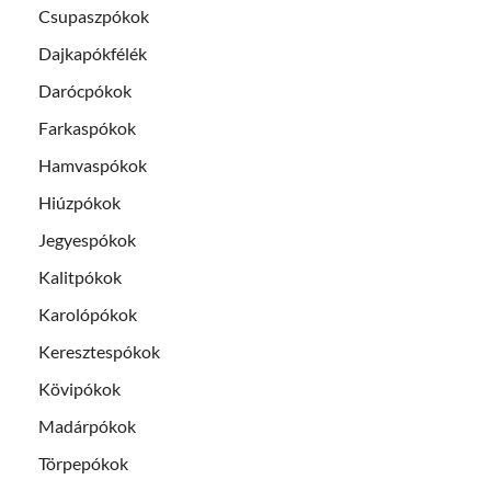
Csupaszpókok
Dajkapókfélék
Darócpókok
Farkaspókok
Hamvaspókok
Hiúzpókok
Jegyespókok
Kalitpókok
Karolópókok
Keresztespókok
Kövipókok
Madárpókok
Törpepókok