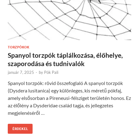
TORZPÓKOK
Spanyol torzpók táplálkozása, élőhelye,
szaporodása és tudnivalók
január 7, 2025
-
by
Pók Pali
Spanyol torzpók: rövid összefoglaló A spanyol torzpók
(Dysdera lusitanica) egy különleges, kis méretű pókfaj,
amely elsősorban a Pireneusi-félsziget területén honos. Ez
az élőlény a Dysderidae család tagja, és jellegzetes
megjelenéséről …
ÉRDEKEL