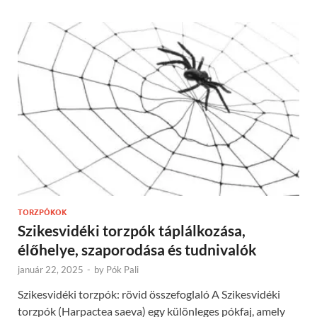
TORZPÓKOK
Szikesvidéki torzpók táplálkozása,
élőhelye, szaporodása és tudnivalók
január 22, 2025
-
by
Pók Pali
Szikesvidéki torzpók: rövid összefoglaló A Szikesvidéki
torzpók (Harpactea saeva) egy különleges pókfaj, amely