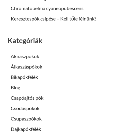
Chromatopelma cyaneopubescens
Keresztespók csípése – Kell tőle félnünk?
Kategóriák
Aknászpókok
Álkaszáspókok
Bikapókfélék
Blog
Csapóajtós pók
Csodáspókok
Csupaszpókok
Dajkapókfélék