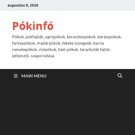
augusztus 9, 2026
Pókinfó
Pókok, pókfajták, ugrópókok, keresztespókok, darázspókok,
farkaspókok, madárpókok, fekete özvegyek, barna
remetepókok, vízipókok, házi pókok, tarantulák fajtái,
jellemzői, szaporodása.
MAIN MENU