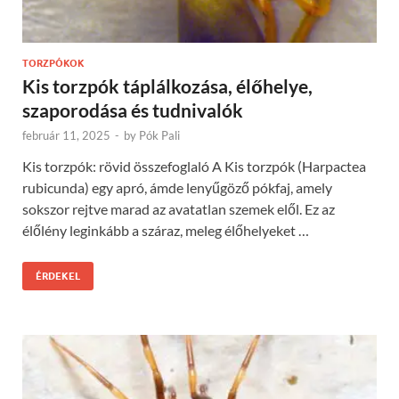
TORZPÓKOK
Kis torzpók táplálkozása, élőhelye,
szaporodása és tudnivalók
február 11, 2025
-
by
Pók Pali
Kis torzpók: rövid összefoglaló A Kis torzpók (Harpactea
rubicunda) egy apró, ámde lenyűgöző pókfaj, amely
sokszor rejtve marad az avatatlan szemek elől. Ez az
élőlény leginkább a száraz, meleg élőhelyeket …
ÉRDEKEL