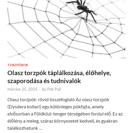
TORZPÓKOK
Olasz torzpók táplálkozása, élőhelye,
szaporodása és tudnivalók
március 25, 2025
-
by
Pók Pali
Olasz torzpók: rövid összefoglaló Az olasz torzpók
(Dysdera kollari) egy különleges pókfajta, amely
elsősorban a Földközi-tenger térségében fordul elő. Ez az
élőlény a meleg, száraz környezetet kedveli, és gyakran
találkozhatunk …