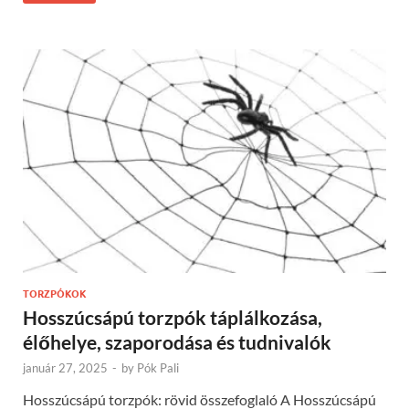
TORZPÓKOK
Hosszúcsápú torzpók táplálkozása,
élőhelye, szaporodása és tudnivalók
január 27, 2025
-
by
Pók Pali
Hosszúcsápú torzpók: rövid összefoglaló A Hosszúcsápú