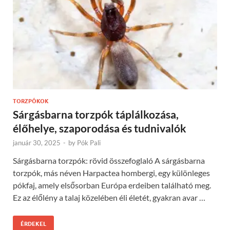
TORZPÓKOK
Sárgásbarna torzpók táplálkozása,
élőhelye, szaporodása és tudnivalók
január 30, 2025
-
by
Pók Pali
Sárgásbarna torzpók: rövid összefoglaló A sárgásbarna
torzpók, más néven Harpactea hombergi, egy különleges
pókfaj, amely elsősorban Európa erdeiben található meg.
Ez az élőlény a talaj közelében éli életét, gyakran avar …
ÉRDEKEL