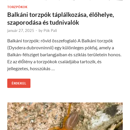
TORZPÓKOK
Balkáni torzpók táplálkozása, élőhelye,
szaporodása és tudnivalók
január 27, 2025
-
by
Pók Pali
Balkáni torzpók: rövid összefoglaló A Balkáni torzpók
(Dysdera dubrovninnii) egy különleges pókfaj, amely a
Balkán-félsziget barlangjaiban és sziklás területein honos.
Ez az élőlény a torzpókok családjába tartozik, és
jellegzetes, hosszúkás …
ÉRDEKEL