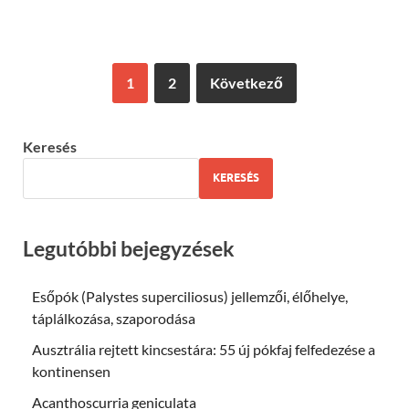
1
2
Következő
Keresés
KERESÉS
Legutóbbi bejegyzések
Esőpók (Palystes superciliosus) jellemzői, élőhelye,
táplálkozása, szaporodása
Ausztrália rejtett kincsestára: 55 új pókfaj felfedezése a
kontinensen
Acanthoscurria geniculata