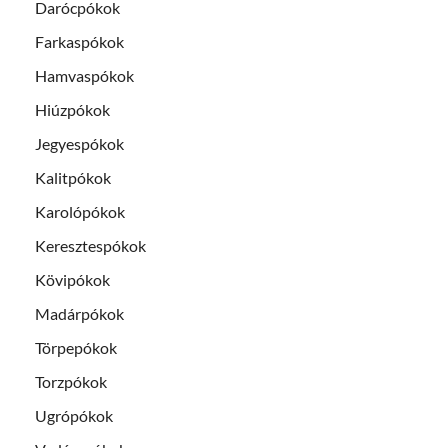
Darócpókok
Farkaspókok
Hamvaspókok
Hiúzpókok
Jegyespókok
Kalitpókok
Karolópókok
Keresztespókok
Kövipókok
Madárpókok
Törpepókok
Torzpókok
Ugrópókok