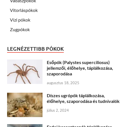
Vadászpókok
Vitorláspókok
Vízi pókok
Zugpókok
LEGNÉZETTIBB PÓKOK
Esőpók (Palystes superciliosus)
jellemzői, élőhelye, táplálkozása,
szaporodása
augusztus 18, 2025
Díszes ugrópók táplálkozása,
élőhelye, szaporodása és tudnivalók
július 2, 2024
Erdei keresztespók táplálkozása,