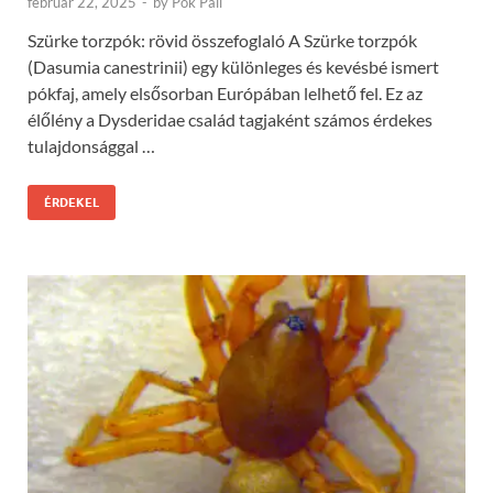
február 22, 2025
-
by
Pók Pali
Szürke torzpók: rövid összefoglaló A Szürke torzpók
(Dasumia canestrinii) egy különleges és kevésbé ismert
pókfaj, amely elsősorban Európában lelhető fel. Ez az
élőlény a Dysderidae család tagjaként számos érdekes
tulajdonsággal …
ÉRDEKEL