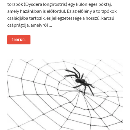
torzpók (Dysdera longirostris) egy különleges pókfaj,
amely hazánkban is előfordul. Ez az élőlény a torzpókok
családjába tartozik, és jellegzetessége a hosszú, karcsú
csáprágója, amelyről …
ÉRDEKEL