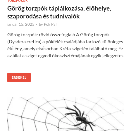
TORZPÓKOK
Görög torzpók táplálkozása, élőhelye,
szaporodása és tudnivalók
január 15, 2025
-
by
Pók Pali
Görög torzpók: rövid összefoglaló A Görög torzpók
(Dysdera cretica) a pókfélék családjába tartozó különleges
élőlény, amely elsősorban Kréta szigetén található meg. Ez
az állat a sziget egyedi ökoszisztémájának egyik jellegzetes
…
ÉRDEKEL