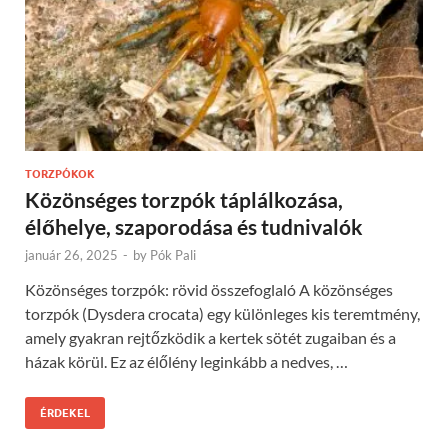
TORZPÓKOK
Közönséges torzpók táplálkozása,
élőhelye, szaporodása és tudnivalók
január 26, 2025
-
by
Pók Pali
Közönséges torzpók: rövid összefoglaló A közönséges
torzpók (Dysdera crocata) egy különleges kis teremtmény,
amely gyakran rejtőzködik a kertek sötét zugaiban és a
házak körül. Ez az élőlény leginkább a nedves, …
ÉRDEKEL