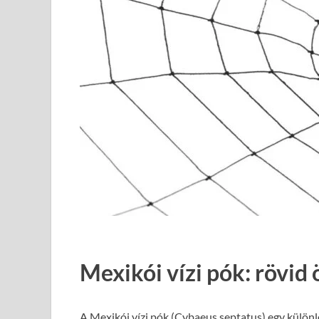
Mexikói vízi pók: rövid 
A Mexikói vízi pók (Cybaeus septatus) egy különl