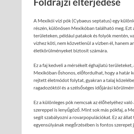
Földrajzi elterjedése
A Mexikói vízi pók (Cybaeus septatus) egy külön
részén, különösen Mexikóban található meg. Ezt 
területeken, például patakok és folyók mentén, v
vízhez köti, nem közvetlenül a vízben él, hanem 
életkörülményeket biztosít számára.
Ez a faj kedveli a mérsékelt éghajlatú területeke
Mexikóban őshonos, előfordulhat, hogy a határ köz
rejtett életmódot folytat, gyakran a talaj közelé
ragadozóktól és a szélsőséges időjárási körülmén
Ez a különleges pók nemcsak az élőhelyéhez való 
szereppel is lenyűgöző. Mint sok más pókfaj, a Me
segít szabályozni a rovarpopulációkat. Ez az álla
egyensúlyának megőrzésében is fontos szerepet j