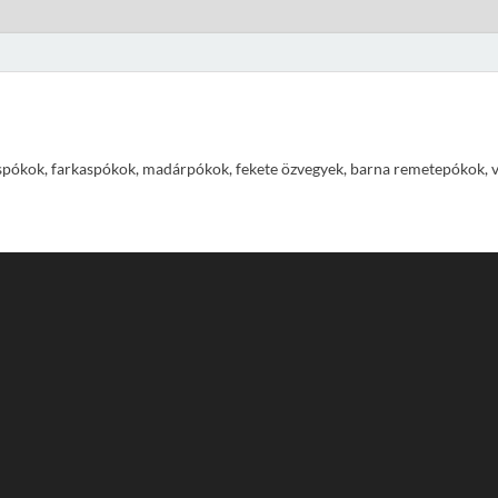
pókok, farkaspókok, madárpókok, fekete özvegyek, barna remetepókok, vízi