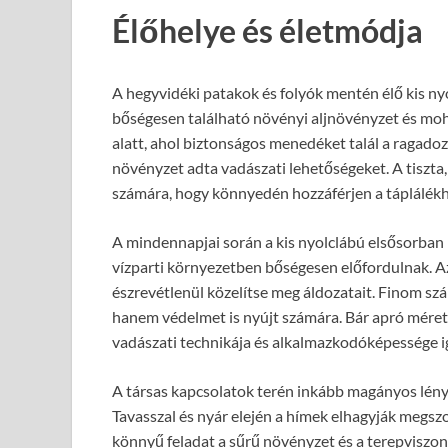
Élőhelye és életmódja
A hegyvidéki patakok és folyók mentén élő kis nyo
bőségesen található növényi aljnövényzet és mohá
alatt, ahol biztonságos menedéket talál a ragado
növényzet adta vadászati lehetőségeket. A tiszta
számára, hogy könnyedén hozzáférjen a táplálékh
A mindennapjai során a kis nyolclábú elsősorban 
vízparti környezetben bőségesen előfordulnak. Az 
észrevétlenül közelítse meg áldozatait. Finom szá
hanem védelmet is nyújt számára. Bár apró mérete
vadászati technikája és alkalmazkodóképessége i
A társas kapcsolatok terén inkább magányos lény,
Tavasszal és nyár elején a hímek elhagyják megsz
könnyű feladat a sűrű növényzet és a terepviszo