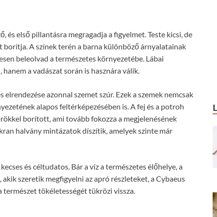
és első pillantásra megragadja a figyelmet. Teste kicsi, de
 borítja. A színek terén a barna különböző árnyalatainak
tesen beleolvad a természetes környezetébe. Lábai
hanem a vadászat során is hasznára válik.
s elrendezése azonnal szemet szúr. Ezek a szemek nemcsak
nyezetének alapos feltérképezésében is. A fej és a potroh
zőrökkel borított, ami tovább fokozza a megjelenésének
akran halvány mintázatok díszítik, amelyek szinte már
kecses és céltudatos. Bár a víz a természetes élőhelye, a
akik szeretik megfigyelni az apró részleteket, a Cybaeus
 természet tökéletességét tükrözi vissza.