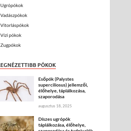
Ugrópókok
Vadászpókok
Vitorláspókok
Vízi pókok
Zugpókok
LEGNÉZETTIBB PÓKOK
Esőpók (Palystes
superciliosus) jellemzői,
élőhelye, táplálkozása,
szaporodása
augusztus 18, 2025
Díszes ugrópók
táplálkozása, élőhelye,
szaporodása és tudnivalók