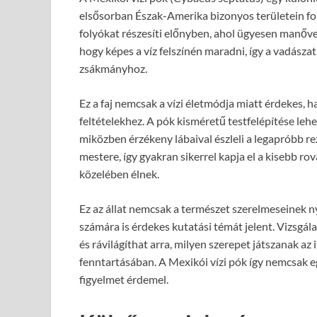
elsősorban Észak-Amerika bizonyos területein for
folyókat részesíti előnyben, ahol ügyesen manőv
hogy képes a víz felszínén maradni, így a vadász
zsákmányhoz.
Ez a faj nemcsak a vízi életmódja miatt érdekes, 
feltételekhez. A pók kisméretű testfelépítése leh
miközben érzékeny lábaival észleli a legapróbb re
mestere, így gyakran sikerrel kapja el a kisebb ro
közelében élnek.
Ez az állat nemcsak a természet szerelmeseinek n
számára is érdekes kutatási témát jelent. Vizsgál
és rávilágíthat arra, milyen szerepet játszanak az
fenntartásában. A Mexikói vízi pók így nemcsak e
figyelmet érdemel.