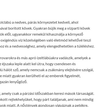
lclábú a nedves, párás környezetet kedveli, ahol
val borított kövek. Gyakran bújik meg a vízparti kövek
zók elől, ugyanakkor remekül kihasználja a környező
, oxigéndús víz közelségében való életmód lehetővé teszi
oz és a nedvességhez, amely elengedhetetlen a túléléshez.
rovarokra és más apró ízeltlábúakra vadászik, amelyek a
éjszaka leple alatt kel útra, hogy csendesen és
lú hálót sző, amely nemcsak a zsákmány elejtésére szolgál,
 miatt gyakran kerülheti el az emberek figyelmét,
gazán lenyűgöző.
 amely csak a párzási időszakban keresi mások társaságát.
okott rejtekhelyüket, hogy párt találjanak, ami nem mindig
nyok miatt. A nőstények gondosan vigyáznak a petékre,