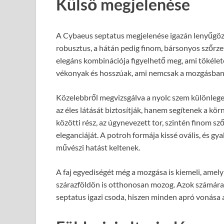
Külső megjelenése
A Cybaeus septatus megjelenése igazán lenyűgöző, 
robusztus, a hátán pedig finom, bársonyos szőrzet
elegáns kombinációja figyelhető meg, ami tökéle
vékonyak és hosszúak, ami nemcsak a mozgásban, 
Közelebbről megvizsgálva a nyolc szem különlege
az éles látását biztosítják, hanem segítenek a kör
közötti rész, az úgynevezett tor, szintén finom s
eleganciáját. A potroh formája kissé ovális, és gy
művészi hatást keltenek.
A faj egyediségét még a mozgása is kiemeli, amely 
szárazföldön is otthonosan mozog. Azok számára, 
septatus igazi csoda, hiszen minden apró vonása a