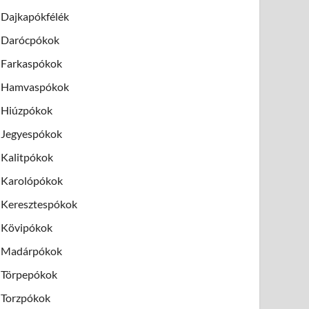
Dajkapókfélék
Darócpókok
Farkaspókok
Hamvaspókok
Hiúzpókok
Jegyespókok
Kalitpókok
Karolópókok
Keresztespókok
Kövipókok
Madárpókok
Törpepókok
Torzpókok