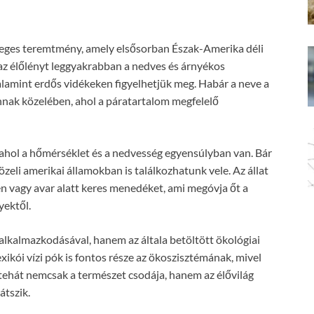
leges teremtmény, amely elsősorban Észak-Amerika déli
az élőlényt leggyakrabban a nedves és árnyékos
alamint erdős vidékeken figyelhetjük meg. Habár a neve a
annak közelében, ahol a páratartalom megfelelő
t, ahol a hőmérséklet és a nedvesség egyensúlyban van. Bár
eli amerikai államokban is találkozhatunk vele. Az állat
ben vagy avar alatt keres menedéket, ami megóvja őt a
yektől.
alkalmazkodásával, hanem az általa betöltött ökológiai
xikói vízi pók is fontos része az ökoszisztémának, mivel
t tehát nemcsak a természet csodája, hanem az élővilág
átszik.