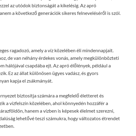
ezzel az utódok biztonságát a kikelésig. Az apró
anem a következő generációk sikeres felneveléséről is szól.
eges ragadozó, amely a víz közelében éli mindennapjait.
hoz, de van néhány érdekes vonás, amely megkülönbözteti
m hálójával csapdába ejt. Az apró élőlények, például a
zik. Ez az állat különösen ügyes vadász, és gyors
nyan kapja el zsákmányát.
örnyezet biztosítja számára a megfelelő életteret és
zik a vízfelszín közelében, ahol könnyedén hozzáfér a
árazföldön, hanem a vízben is képesek élelmet szerezni,
ldalúság lehetővé teszi számukra, hogy változatos étrendet
szetben.