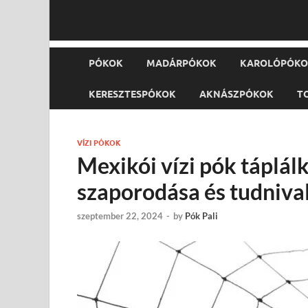
PÓKOK
MADÁRPÓKOK
KAROLÓPÓK
KERESZTESPÓKOK
AKNÁSZPÓKOK
T
VÍZI PÓKOK
Mexikói vízi pók táplál
szaporodása és tudniva
szeptember 22, 2024
-
by
Pók Pali