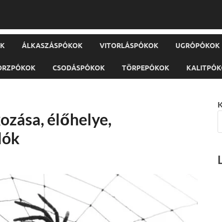
OK
ÁLKASZÁSPÓKOK
VITORLÁSPÓKOK
UGRÓPÓKOK
ORZPÓKOK
CSODÁSPÓKOK
TÖRPEPÓKOK
KALITPÓ
K
kozása, élőhelye,
lók