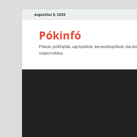
augusztus 8, 2026
Pókinfó
Pókok, pókfajták, ugrópókok, keresztespókok, darázs
szaporodása.