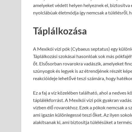
amelyeket védett helyen helyeznek el, biztosítva 
nyolclábúak életmódja így nemcsak a túlélésről, h
Táplálkozása
A Mexikói vízi pók (Cybaeus septatus) egy különl
Táplálkozási szokásai hasonlóak sok más pókfajé
őt. Elsősorban rovarokra vadászik, amelyeket fino
szúnyogok és legyek is az étrendjének részét képe
reakcióideje lehetővé teszi számára, hogy hatéko
Ez a faj a víz közelében található, ahol a nedves k
táplálékforrást. A Mexikói vízi pók gyakran vadás
vízben élő rovarokhoz. Ezek a pókok nemcsak a sz
ami igazán különlegessé teszi őket. Az ilyen soko
alakítsanak ki, ami biztosítja túlélésüket a termé