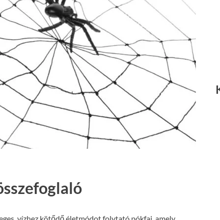
összefoglaló
eges, vízhez kötődő életmódot folytató pókfaj, amely