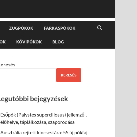
ZUGPÓKOK
FARKASPÓKOK
KOK
KÖVIPÓKOK
BLOG
eresés
KERESÉS
Legutóbbi bejegyzések
Esőpók (Palystes superciliosus) jellemzői,
élőhelye, táplálkozása, szaporodása
Ausztrália rejtett kincsestára: 55 új pókfaj