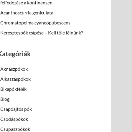
felfedezése a kontinensen
Acanthoscurria geniculata
Chromatopelma cyaneopubescens
Keresztespók csípése – Kell tőle félnünk?
Kategóriák
Aknászpókok
Álkaszáspókok
Bikapókfélék
Blog
Csapóajtós pók
Csodáspókok
Csupaszpókok