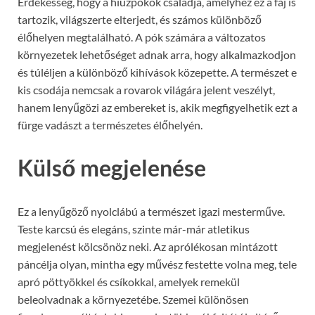
Érdekesség, hogy a hiúzpókok családja, amelyhez ez a faj is
tartozik, világszerte elterjedt, és számos különböző
élőhelyen megtalálható. A pók számára a változatos
környezetek lehetőséget adnak arra, hogy alkalmazkodjon
és túléljen a különböző kihívások közepette. A természet e
kis csodája nemcsak a rovarok világára jelent veszélyt,
hanem lenyűgözi az embereket is, akik megfigyelhetik ezt a
fürge vadászt a természetes élőhelyén.
Külső megjelenése
Ez a lenyűgöző nyolclábú a természet igazi mesterműve.
Teste karcsú és elegáns, szinte már-már atletikus
megjelenést kölcsönöz neki. Az aprólékosan mintázott
páncélja olyan, mintha egy művész festette volna meg, tele
apró pöttyökkel és csíkokkal, amelyek remekül
beleolvadnak a környezetébe. Szemei különösen