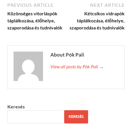
PREVIOUS ARTICLE
NEXT ARTICLE
Közönséges vitorláspók
Kétcsíkos vidrapók
táplálkozása, élőhelye,
táplálkozása, élőhelye,
szaporodása és tudnivalók
szaporodása és tudnivalók
About Pók Pali
View all posts by Pók Pali →
Keresés
KERESÉS