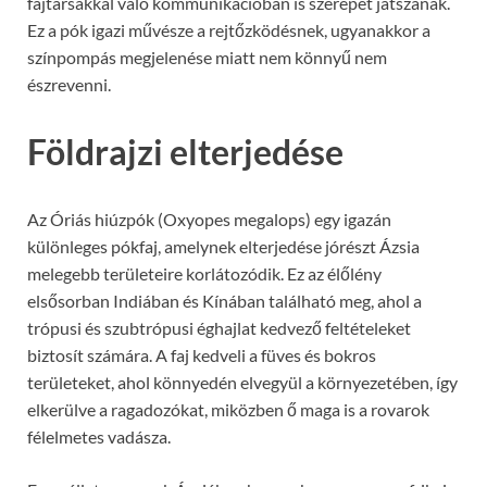
fajtársakkal való kommunikációban is szerepet játszanak.
Ez a pók igazi művésze a rejtőzködésnek, ugyanakkor a
színpompás megjelenése miatt nem könnyű nem
észrevenni.
Földrajzi elterjedése
Az Óriás hiúzpók (Oxyopes megalops) egy igazán
különleges pókfaj, amelynek elterjedése jórészt Ázsia
melegebb területeire korlátozódik. Ez az élőlény
elsősorban Indiában és Kínában található meg, ahol a
trópusi és szubtrópusi éghajlat kedvező feltételeket
biztosít számára. A faj kedveli a füves és bokros
területeket, ahol könnyedén elvegyül a környezetében, így
elkerülve a ragadozókat, miközben ő maga is a rovarok
félelmetes vadásza.