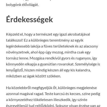
bolygónk élővilágát.
Érdekességek
Képzeld el, hogy a természet egy igazi akrobatájával
találkozol! Ez a különleges teremtmény az egyik
legérdekesebb lakója a füves területeknek és az alacsony
növényzetnek, ahol épp úgy mozog, mintha csak egy
tornász lenne. Mozgása rendkívül gyors és ruganyos, így
könnyedén elkapja a gyanútlan rovarokat. Személyisége is
lenyűgöző, hiszen mindig készen áll egy kis kalandra,
miközben az ágak között szökken.
Ha közelebbről megfigyeljük őt, különleges megjelenése
azonnal magával ragad. Teste karcsú és kecses, színe pedig
a környezetéhez tökéletesen illeszkedik, így szinte
észrevétlenül tud rejtőzködni. Sokszor olyan érzése van az