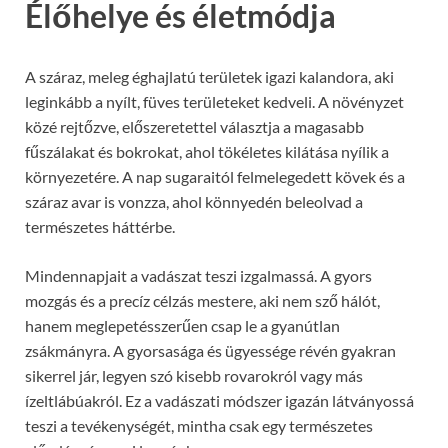
Élőhelye és életmódja
A száraz, meleg éghajlatú területek igazi kalandora, aki
leginkább a nyílt, füves területeket kedveli. A növényzet
közé rejtőzve, előszeretettel választja a magasabb
fűszálakat és bokrokat, ahol tökéletes kilátása nyílik a
környezetére. A nap sugaraitól felmelegedett kövek és a
száraz avar is vonzza, ahol könnyedén beleolvad a
természetes háttérbe.
Mindennapjait a vadászat teszi izgalmassá. A gyors
mozgás és a precíz célzás mestere, aki nem sző hálót,
hanem meglepetésszerűen csap le a gyanútlan
zsákmányra. A gyorsasága és ügyessége révén gyakran
sikerrel jár, legyen szó kisebb rovarokról vagy más
ízeltlábúakról. Ez a vadászati módszer igazán látványossá
teszi a tevékenységét, mintha csak egy természetes