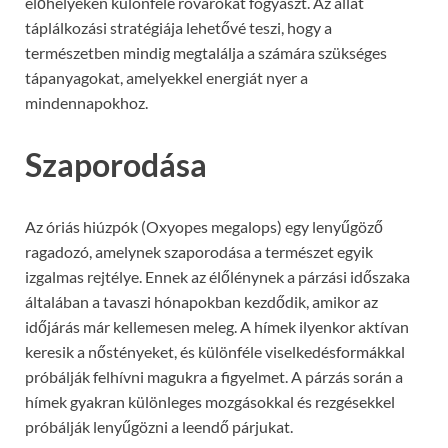
élőhelyeken különféle rovarokat fogyaszt. Az állat
táplálkozási stratégiája lehetővé teszi, hogy a
természetben mindig megtalálja a számára szükséges
tápanyagokat, amelyekkel energiát nyer a
mindennapokhoz.
Szaporodása
Az óriás hiúzpók (Oxyopes megalops) egy lenyűgöző
ragadozó, amelynek szaporodása a természet egyik
izgalmas rejtélye. Ennek az élőlénynek a párzási időszaka
általában a tavaszi hónapokban kezdődik, amikor az
időjárás már kellemesen meleg. A hímek ilyenkor aktívan
keresik a nőstényeket, és különféle viselkedésformákkal
próbálják felhívni magukra a figyelmet. A párzás során a
hímek gyakran különleges mozgásokkal és rezgésekkel
próbálják lenyűgözni a leendő párjukat.