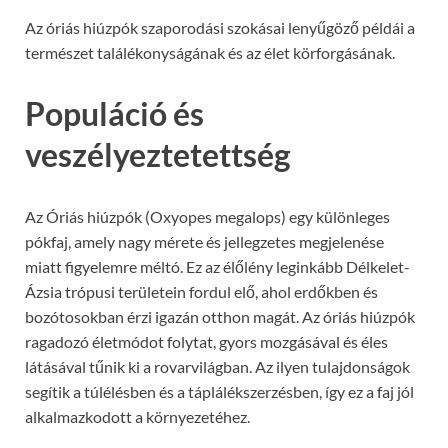
Az óriás hiúzpók szaporodási szokásai lenyűgöző példái a
természet találékonyságának és az élet körforgásának.
Populáció és
veszélyeztetettség
Az Óriás hiúzpók (Oxyopes megalops) egy különleges
pókfaj, amely nagy mérete és jellegzetes megjelenése
miatt figyelemre méltó. Ez az élőlény leginkább Délkelet-
Ázsia trópusi területein fordul elő, ahol erdőkben és
bozótosokban érzi igazán otthon magát. Az óriás hiúzpók
ragadozó életmódot folytat, gyors mozgásával és éles
látásával tűnik ki a rovarvilágban. Az ilyen tulajdonságok
segítik a túlélésben és a táplálékszerzésben, így ez a faj jól
alkalmazkodott a környezetéhez.