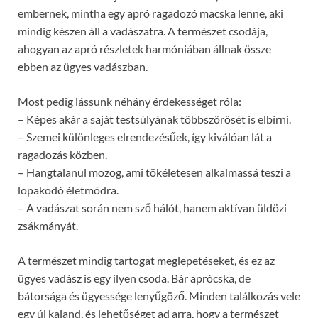
embernek, mintha egy apró ragadozó macska lenne, aki
mindig készen áll a vadászatra. A természet csodája,
ahogyan az apró részletek harmóniában állnak össze
ebben az ügyes vadászban.
Most pedig lássunk néhány érdekességet róla:
– Képes akár a saját testsúlyának többszörösét is elbírni.
– Szemei különleges elrendezésűek, így kiválóan lát a
ragadozás közben.
– Hangtalanul mozog, ami tökéletesen alkalmassá teszi a
lopakodó életmódra.
– A vadászat során nem sző hálót, hanem aktívan üldözi
zsákmányát.
A természet mindig tartogat meglepetéseket, és ez az
ügyes vadász is egy ilyen csoda. Bár aprócska, de
bátorsága és ügyessége lenyűgöző. Minden találkozás vele
egy új kaland, és lehetőséget ad arra, hogy a természet