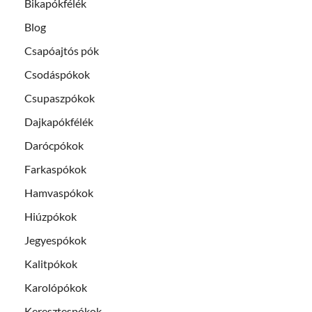
Bikapókfélék
Blog
Csapóajtós pók
Csodáspókok
Csupaszpókok
Dajkapókfélék
Darócpókok
Farkaspókok
Hamvaspókok
Hiúzpókok
Jegyespókok
Kalitpókok
Karolópókok
Keresztespókok