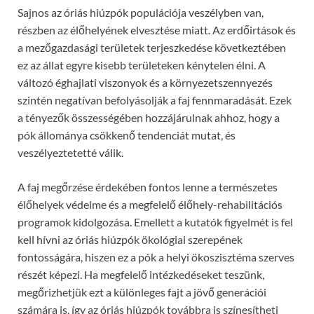
Sajnos az óriás hiúzpók populációja veszélyben van,
részben az élőhelyének elvesztése miatt. Az erdőirtások és
a mezőgazdasági területek terjeszkedése következtében
ez az állat egyre kisebb területeken kénytelen élni. A
változó éghajlati viszonyok és a környezetszennyezés
szintén negatívan befolyásolják a faj fennmaradását. Ezek
a tényezők összességében hozzájárulnak ahhoz, hogy a
pók állománya csökkenő tendenciát mutat, és
veszélyeztetetté válik.
A faj megőrzése érdekében fontos lenne a természetes
élőhelyek védelme és a megfelelő élőhely-rehabilitációs
programok kidolgozása. Emellett a kutatók figyelmét is fel
kell hívni az óriás hiúzpók ökológiai szerepének
fontosságára, hiszen ez a pók a helyi ökoszisztéma szerves
részét képezi. Ha megfelelő intézkedéseket teszünk,
megőrizhetjük ezt a különleges fajt a jövő generációi
számára is, így az óriás hiúzpók továbbra is színesítheti