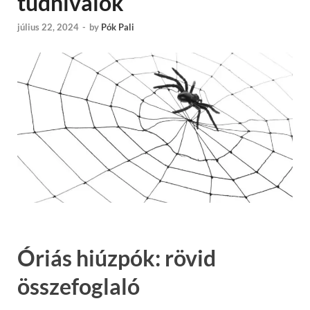
tudnivalók
július 22, 2024
-
by
Pók Pali
Óriás hiúzpók: rövid
összefoglaló