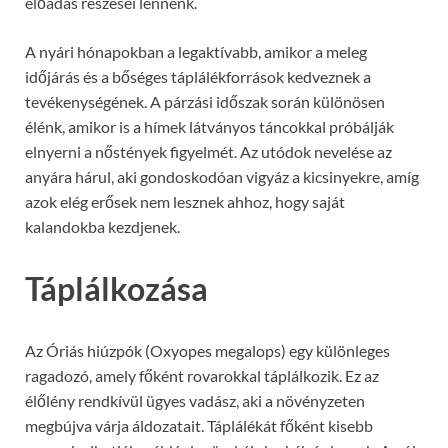
előadás részesei lennénk.
A nyári hónapokban a legaktívabb, amikor a meleg
időjárás és a bőséges táplálékforrások kedveznek a
tevékenységének. A párzási időszak során különösen
élénk, amikor is a hímek látványos táncokkal próbálják
elnyerni a nőstények figyelmét. Az utódok nevelése az
anyára hárul, aki gondoskodóan vigyáz a kicsinyekre, amíg
azok elég erősek nem lesznek ahhoz, hogy saját
kalandokba kezdjenek.
Táplálkozása
Az Óriás hiúzpók (Oxyopes megalops) egy különleges
ragadozó, amely főként rovarokkal táplálkozik. Ez az
élőlény rendkívül ügyes vadász, aki a növényzeten
megbújva várja áldozatait. Táplálékát főként kisebb