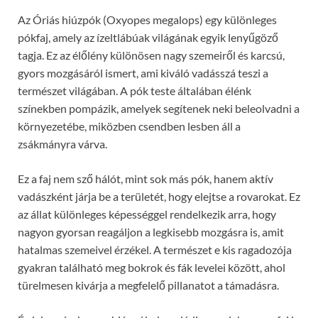
Az Óriás hiúzpók (Oxyopes megalops) egy különleges
pókfaj, amely az ízeltlábúak világának egyik lenyűgöző
tagja. Ez az élőlény különösen nagy szemeiről és karcsú,
gyors mozgásáról ismert, ami kiváló vadásszá teszi a
természet világában. A pók teste általában élénk
színekben pompázik, amelyek segítenek neki beleolvadni a
környezetébe, miközben csendben lesben áll a
zsákmányra várva.
Ez a faj nem sző hálót, mint sok más pók, hanem aktív
vadászként járja be a területét, hogy elejtse a rovarokat. Ez
az állat különleges képességgel rendelkezik arra, hogy
nagyon gyorsan reagáljon a legkisebb mozgásra is, amit
hatalmas szemeivel érzékel. A természet e kis ragadozója
gyakran található meg bokrok és fák levelei között, ahol
türelmesen kivárja a megfelelő pillanatot a támadásra.