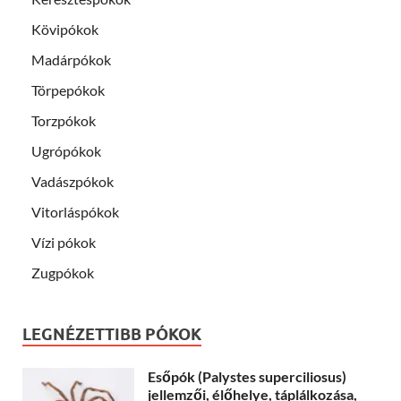
Kövipókok
Madárpókok
Törpepókok
Torzpókok
Ugrópókok
Vadászpókok
Vitorláspókok
Vízi pókok
Zugpókok
LEGNÉZETTIBB PÓKOK
Esőpók (Palystes superciliosus)
jellemzői, élőhelye, táplálkozása,