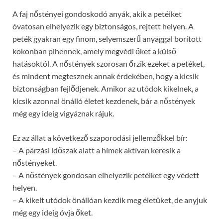
A faj nőstényei gondoskodó anyák, akik a petéiket
óvatosan elhelyezik egy biztonságos, rejtett helyen. A
peték gyakran egy finom, selyemszerű anyaggal borított
kokonban pihennek, amely megvédi őket a külső
hatásoktól. A nőstények szorosan őrzik ezeket a petéket,
és mindent megtesznek annak érdekében, hogy a kicsik
biztonságban fejlődjenek. Amikor az utódok kikelnek, a
kicsik azonnal önálló életet kezdenek, bár a nőstények
még egy ideig vigyáznak rájuk.
Ez az állat a következő szaporodási jellemzőkkel bír:
– A párzási időszak alatt a hímek aktívan keresik a
nőstényeket.
– A nőstények gondosan elhelyezik petéiket egy védett
helyen.
– A kikelt utódok önállóan kezdik meg életüket, de anyjuk
még egy ideig óvja őket.