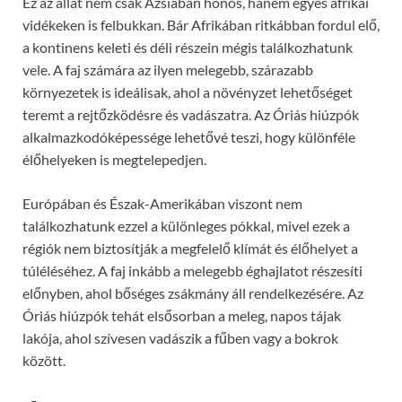
Ez az állat nem csak Ázsiában honos, hanem egyes afrikai
vidékeken is felbukkan. Bár Afrikában ritkábban fordul elő,
a kontinens keleti és déli részein mégis találkozhatunk
vele. A faj számára az ilyen melegebb, szárazabb
környezetek is ideálisak, ahol a növényzet lehetőséget
teremt a rejtőzködésre és vadászatra. Az Óriás hiúzpók
alkalmazkodóképessége lehetővé teszi, hogy különféle
élőhelyeken is megtelepedjen.
Európában és Észak-Amerikában viszont nem
találkozhatunk ezzel a különleges pókkal, mivel ezek a
régiók nem biztosítják a megfelelő klímát és élőhelyet a
túléléséhez. A faj inkább a melegebb éghajlatot részesíti
előnyben, ahol bőséges zsákmány áll rendelkezésére. Az
Óriás hiúzpók tehát elsősorban a meleg, napos tájak
lakója, ahol szívesen vadászik a fűben vagy a bokrok
között.