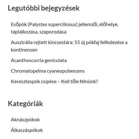
Legutóbbi bejegyzések
Esőpók (Palystes superciliosus) jellemzői, élőhelye,
táplálkozása, szaporodása
Ausztrália rejtett kincsestára: 55 új pókfaj felfedezése a
kontinensen
Acanthoscurria geniculata
Chromatopelma cyaneopubescens
Keresztespók csípése – Kell tőle félnünk?
Kategóriák
Aknászpókok
Álkaszáspókok