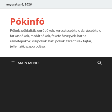
augusztus 6, 2026
Pókinfó
Pókok, pókfajták, ugrópókok, keresztespókok, darázspókok,
farkaspókok, madárpókok, fekete özvegyek, barna
remetepókok, vízipókok, házi pókok, tarantulák fajtái,
jellemzői, szaporodása.
MAIN MENU