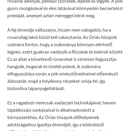
rovarok alkotják, például szöcskék, lepkék és legyek. A pók
gyors mozgásával és éles látásával könnyedén becserkészi
prédáját, amelyet aztán méreggel bénít meg.
A faj étrendje változatos, hiszen nem válogatós, ha a
rovarvilág lakói közül kell választania. Az Óriás hiúzpók
számára fontos, hogy a zsákmánya könnyen elérhető
legyen, ezért gyakran vadászik a fűszálak és bokrok között.
Ez az állat a következő rovarokat is szívesen fogyasztja:
hangyák, bogarak és kisebb pókok. A zsákmány
elfogyasztása során a pók emésztőnedveivel előemészti
áldozatát, majd a folyékony részeket szívja fel, így
biztosítva tápanyagellátását.
Ez a ragadozó nemcsak vadászati technikájával, hanem
táplálkozási szokásaival is alkalmazkodott a
környezetéhez. Az Óriás hiúzpók élőhelyeinek
adottságaihoz igazítja étrendjét, így a különböző