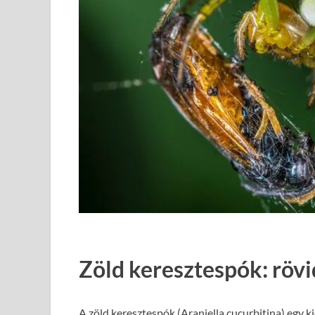
Zöld keresztespók: rövi
A zöld keresztespók (Araniella cucurbitina) egy 