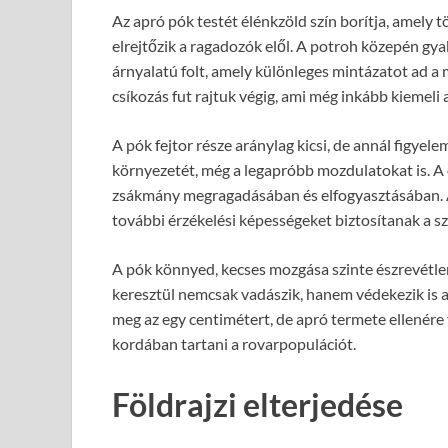
Az apró pók testét élénkzöld szín borítja, amely
elrejtőzik a ragadozók elől. A potroh közepén gya
árnyalatú folt, amely különleges mintázatot ad a 
csíkozás fut rajtuk végig, ami még inkább kiemeli
A pók fejtor része aránylag kicsi, de annál figyel
környezetét, még a legapróbb mozdulatokat is. A
zsákmány megragadásában és elfogyasztásában. A 
további érzékelési képességeket biztosítanak a s
A pók könnyed, kecses mozgása szinte észrevétlen
keresztül nemcsak vadászik, hanem védekezik is a
meg az egy centimétert, de apró termete ellenére 
kordában tartani a rovarpopulációt.
Földrajzi elterjedése