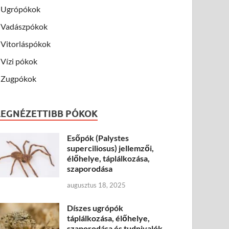
Ugrópókok
Vadászpókok
Vitorláspókok
Vízi pókok
Zugpókok
LEGNÉZETTIBB PÓKOK
Esőpók (Palystes
superciliosus) jellemzői,
élőhelye, táplálkozása,
szaporodása
augusztus 18, 2025
Díszes ugrópók
táplálkozása, élőhelye,
szaporodása és tudnivalók