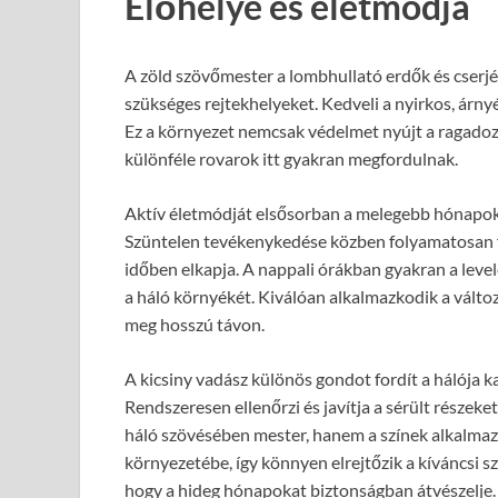
Élőhelye és életmódja
A zöld szövőmester a lombhullató erdők és cserjé
szükséges rejtekhelyeket. Kedveli a nyirkos, árnyé
Ez a környezet nemcsak védelmet nyújt a ragadozók
különféle rovarok itt gyakran megfordulnak.
Aktív életmódját elsősorban a melegebb hónapokba
Szüntelen tevékenykedése közben folyamatosan fi
időben elkapja. A nappali órákban gyakran a levele
a háló környékét. Kiválóan alkalmazkodik a válto
meg hosszú távon.
A kicsiny vadász különös gondot fordít a hálója k
Rendszeresen ellenőrzi és javítja a sérült részek
háló szövésében mester, hanem a színek alkalmazá
környezetébe, így könnyen elrejtőzik a kíváncsi sz
hogy a hideg hónapokat biztonságban átvészelje.