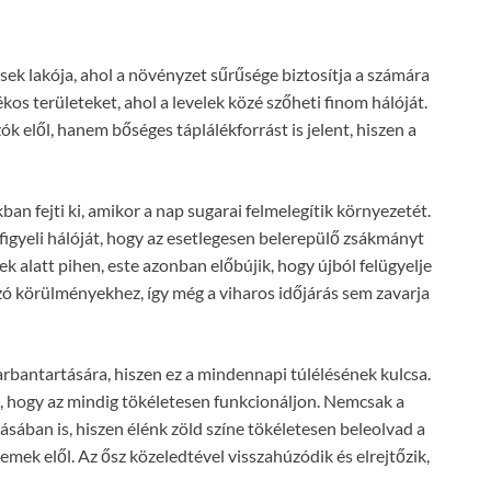
sek lakója, ahol a növényzet sűrűsége biztosítja a számára
kos területeket, ahol a levelek közé szőheti finom hálóját.
 elől, hanem bőséges táplálékforrást is jelent, hiszen a
n fejti ki, amikor a nap sugarai felmelegítik környezetét.
gyeli hálóját, hogy az esetlegesen belerepülő zsákmányt
k alatt pihen, este azonban előbújik, hogy újból felügyelje
zó körülményekhez, így még a viharos időjárás sem zavarja
arbantartására, hiszen ez a mindennapi túlélésének kulcsa.
et, hogy az mindig tökéletesen funkcionáljon. Nemcsak a
sában is, hiszen élénk zöld színe tökéletesen beleolvad a
emek elől. Az ősz közeledtével visszahúzódik és elrejtőzik,