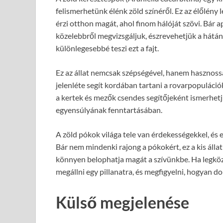
felismerhetünk élénk zöld színéről. Ez az élőlény
érzi otthon magát, ahol finom hálóját szövi. Bár 
közelebbről megvizsgáljuk, észrevehetjük a hátán 
különlegesebbé teszi ezt a fajt.
Ez az állat nemcsak szépségével, hanem hasznossá
jelenléte segít kordában tartani a rovarpopulációk
a kertek és mezők csendes segítőjeként ismerhetj
egyensúlyának fenntartásában.
A zöld pókok világa tele van érdekességekkel, és 
Bár nem mindenki rajong a pókokért, ez a kis áll
könnyen belophatja magát a szívünkbe. Ha legköz
megállni egy pillanatra, és megfigyelni, hogyan d
Külső megjelenése