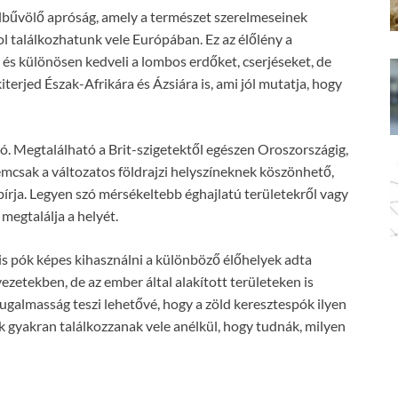
elbűvölő apróság, amely a természet szerelmeseinek
l találkozhatunk vele Európában. Ez az élőlény a
 és különösen kedveli a lombos erdőket, cserjéseket, de
terjed Észak-Afrikára és Ázsiára is, ami jól mutatja, hogy
szó. Megtalálható a Brit-szigetektől egészen Oroszországig,
emcsak a változatos földrajzi helyszíneknek köszönhető,
bírja. Legyen szó mérsékeltebb éghajlatú területekről vagy
megtalálja a helyét.
s pók képes kihasználni a különböző élőhelyek adta
zetekben, de az ember által alakított területeken is
ugalmasság teszi lehetővé, hogy a zöld keresztespók ilyen
k gyakran találkozzanak vele anélkül, hogy tudnák, milyen