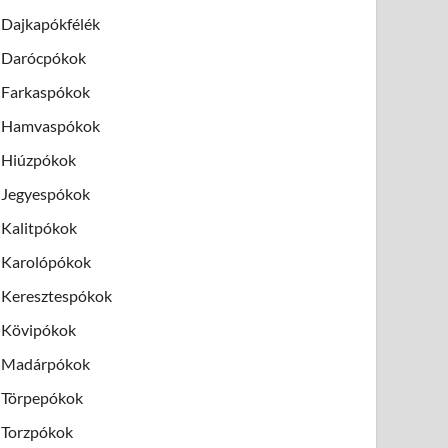
Dajkapókfélék
Darócpókok
Farkaspókok
Hamvaspókok
Hiúzpókok
Jegyespókok
Kalitpókok
Karolópókok
Keresztespókok
Kövipókok
Madárpókok
Törpepókok
Torzpókok