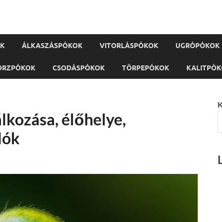
OK
ÁLKASZÁSPÓKOK
VITORLÁSPÓKOK
UGRÓPÓKOK
ORZPÓKOK
CSODÁSPÓKOK
TÖRPEPÓKOK
KALITPÓ
K
lkozása, élőhelye,
lók