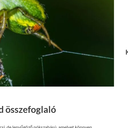
d összefoglaló
kicsi, de lenyűgöző pókszabású, amelyet könnyen