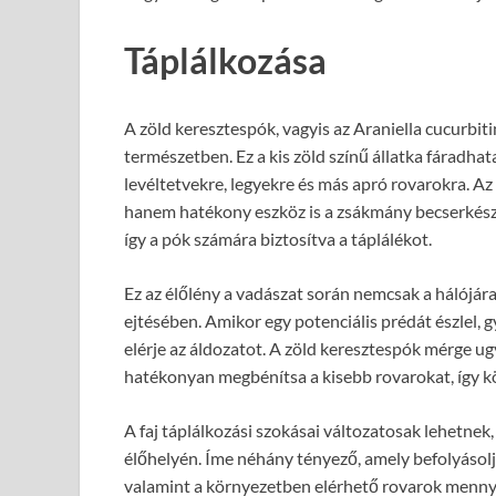
Táplálkozása
A zöld keresztespók, vagyis az Araniella cucurbit
természetben. Ez a kis zöld színű állatka fáradha
levéltetvekre, legyekre és más apró rovarokra. Az
hanem hatékony eszköz is a zsákmány becserkész
így a pók számára biztosítva a táplálékot.
Ez az élőlény a vadászat során nemcsak a hálójár
ejtésében. Amikor egy potenciális prédát észlel,
elérje az áldozatot. A zöld keresztespók mérge u
hatékonyan megbénítsa a kisebb rovarokat, így k
A faj táplálkozási szokásai változatosak lehetnek,
élőhelyén. Íme néhány tényező, amely befolyásolja 
valamint a környezetben elérhető rovarok mennyi