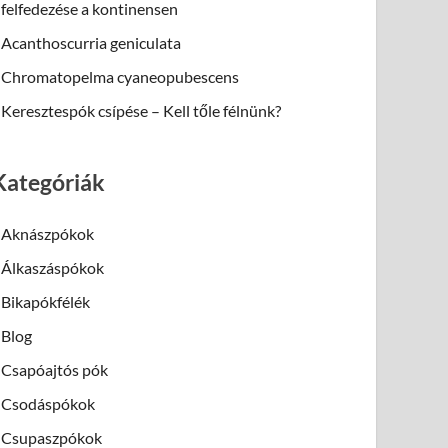
felfedezése a kontinensen
Acanthoscurria geniculata
Chromatopelma cyaneopubescens
Keresztespók csípése – Kell tőle félnünk?
Kategóriák
Aknászpókok
Álkaszáspókok
Bikapókfélék
Blog
Csapóajtós pók
Csodáspókok
Csupaszpókok