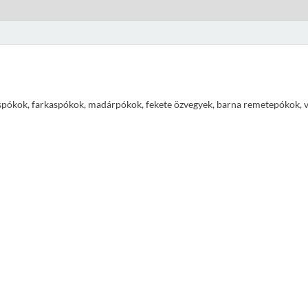
pókok, farkaspókok, madárpókok, fekete özvegyek, barna remetepókok, vízi