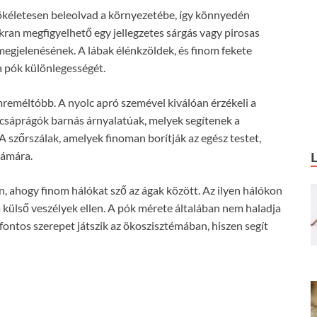
 tökéletesen beleolvad a környezetébe, így könnyedén
kran megfigyelhető egy jellegzetes sárgás vagy pirosas
megjelenésének. A lábak élénkzöldek, és finom fekete
 a pók különlegességét.
emreméltóbb. A nyolc apró szemével kiválóan érzékeli a
 csáprágók barnás árnyalatúak, melyek segítenek a
szőrszálak, amelyek finoman borítják az egész testet,
zámára.
, ahogy finom hálókat sző az ágak között. Az ilyen hálókon
 külső veszélyek ellen. A pók mérete általában nem haladja
fontos szerepet játszik az ökoszisztémában, hiszen segít