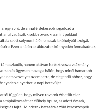
ina, egy apró, de annál érdekesebb ragadozó a
tatlanul vadászik kisebb rovarokra, mint például
 általa szőtt selymes háló nemcsak lakóhelyéül szolgál,
ésére. Ezen a hálón az áldozatok könnyedén fennakadnak,
a támaszkodik, hanem aktívan is részt vesz a zsákmány
 gyorsan és ügyesen mozog a hálón, hogy minél hamarabb
gyan nem veszélyes az emberre, de elegendő ahhoz, hogy
önnyedén elnyerheti a napi betevőjét.
 attól függően, hogy milyen rovarok érhetők el az
a táplálkozását: az élőhely típusa, az adott évszak,
sége és fajtái. Mindezek hatására a zöld keresztespók