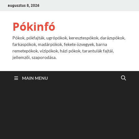
augusztus 8, 2026
Pókinfó
Pókok, pókfajták, ugrópókok, keresztespókok, darázspókok,
farkaspókok, madárpókok, fekete özvegyek, barna
remetepókok, vízipókok, házi pókok, tarantulák fajtái,
jellemzői, szaporodása.
MAIN MENU