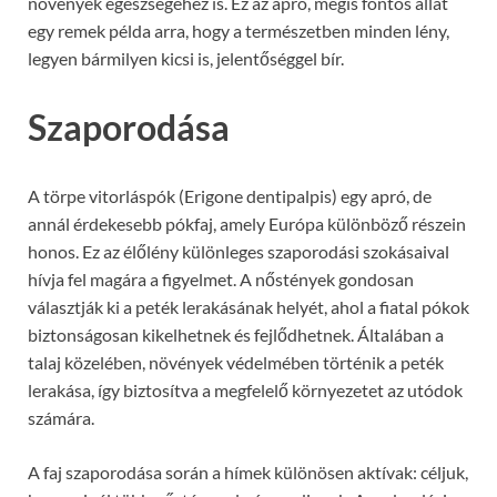
növények egészségéhez is. Ez az apró, mégis fontos állat
egy remek példa arra, hogy a természetben minden lény,
legyen bármilyen kicsi is, jelentőséggel bír.
Szaporodása
A törpe vitorláspók (Erigone dentipalpis) egy apró, de
annál érdekesebb pókfaj, amely Európa különböző részein
honos. Ez az élőlény különleges szaporodási szokásaival
hívja fel magára a figyelmet. A nőstények gondosan
választják ki a peték lerakásának helyét, ahol a fiatal pókok
biztonságosan kikelhetnek és fejlődhetnek. Általában a
talaj közelében, növények védelmében történik a peték
lerakása, így biztosítva a megfelelő környezetet az utódok
számára.
A faj szaporodása során a hímek különösen aktívak: céljuk,