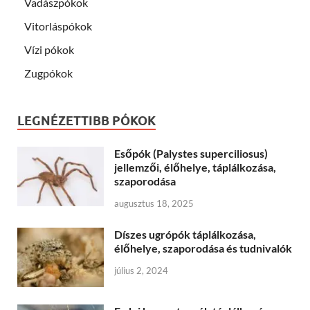
Vadászpókok
Vitorláspókok
Vízi pókok
Zugpókok
LEGNÉZETTIBB PÓKOK
Esőpók (Palystes superciliosus)
jellemzői, élőhelye, táplálkozása,
szaporodása
augusztus 18, 2025
Díszes ugrópók táplálkozása,
élőhelye, szaporodása és tudnivalók
július 2, 2024