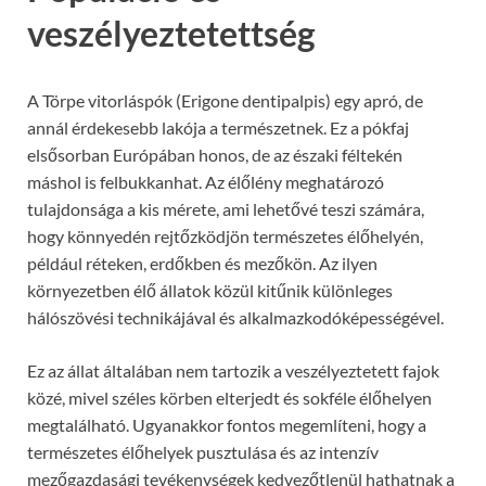
veszélyeztetettség
A Törpe vitorláspók (Erigone dentipalpis) egy apró, de
annál érdekesebb lakója a természetnek. Ez a pókfaj
elsősorban Európában honos, de az északi féltekén
máshol is felbukkanhat. Az élőlény meghatározó
tulajdonsága a kis mérete, ami lehetővé teszi számára,
hogy könnyedén rejtőzködjön természetes élőhelyén,
például réteken, erdőkben és mezőkön. Az ilyen
környezetben élő állatok közül kitűnik különleges
hálószövési technikájával és alkalmazkodóképességével.
Ez az állat általában nem tartozik a veszélyeztetett fajok
közé, mivel széles körben elterjedt és sokféle élőhelyen
megtalálható. Ugyanakkor fontos megemlíteni, hogy a
természetes élőhelyek pusztulása és az intenzív
mezőgazdasági tevékenységek kedvezőtlenül hathatnak a