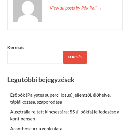
View all posts by Pók Pali →
Keresés
KERESÉS
Legutóbbi bejegyzések
Esőpók (Palystes superciliosus) jellemzői, élőhelye,
táplálkozása, szaporodása
Ausztrália rejtett kincsestára: 55 új pókfaj felfedezése a
kontinensen
Acanthoscurria geniculata