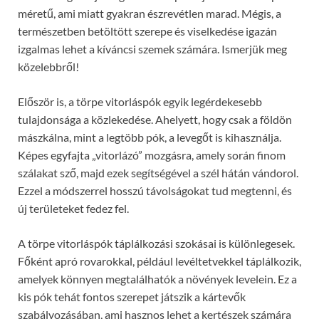
méretű, ami miatt gyakran észrevétlen marad. Mégis, a
természetben betöltött szerepe és viselkedése igazán
izgalmas lehet a kíváncsi szemek számára. Ismerjük meg
közelebbről!
Először is, a törpe vitorláspók egyik legérdekesebb
tulajdonsága a közlekedése. Ahelyett, hogy csak a földön
mászkálna, mint a legtöbb pók, a levegőt is kihasználja.
Képes egyfajta „vitorlázó” mozgásra, amely során finom
szálakat sző, majd ezek segítségével a szél hátán vándorol.
Ezzel a módszerrel hosszú távolságokat tud megtenni, és
új területeket fedez fel.
A törpe vitorláspók táplálkozási szokásai is különlegesek.
Főként apró rovarokkal, például levéltetvekkel táplálkozik,
amelyek könnyen megtalálhatók a növények levelein. Ez a
kis pók tehát fontos szerepet játszik a kártevők
szabályozásában, ami hasznos lehet a kertészek számára