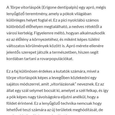
A Törpe vitorláspók (Erigone dentipalpis) egy apró, mégis
lenyűgöző teremtmény, amely a pókok világában
különleges helyet foglal el. Ez a pici nyolclábú számos
különböző élőhelyen megtalálható, a nedves rétektől a
városi kertekig. Figyelemre méltó, hogyan alkalmazkodik
ez az élőlény a környezetéhez, és miként képes túlélni
változatos körülmények között is. Apró mérete ellenére
jelentős szerepet játszik a természetben, hiszen segít
kordában tartani a rovarpopulációkat.
Ez a faj különösen érdekes a kutatók számára, mivel a
törpe vitorláspók képes a levegőben közlekedni egy
sajátos módszerrel, amit „vitorlázásnak” neveznek. Ez az
állat egy szál selymet bocsát ki, amelyet a szél felkap, és így
a pók képes nagy távolságokra eljutni anélkül, hogy a
földet érintené. Ez a lenyűgöző technika nemcsak hogy
lehetővé teszi számára az új területek meghódítását, de