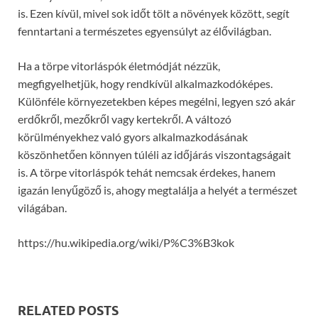
is. Ezen kívül, mivel sok időt tölt a növények között, segít
fenntartani a természetes egyensúlyt az élővilágban.
Ha a törpe vitorláspók életmódját nézzük,
megfigyelhetjük, hogy rendkívül alkalmazkodóképes.
Különféle környezetekben képes megélni, legyen szó akár
erdőkről, mezőkről vagy kertekről. A változó
körülményekhez való gyors alkalmazkodásának
köszönhetően könnyen túléli az időjárás viszontagságait
is. A törpe vitorláspók tehát nemcsak érdekes, hanem
igazán lenyűgöző is, ahogy megtalálja a helyét a természet
világában.
https://hu.wikipedia.org/wiki/P%C3%B3kok
RELATED POSTS