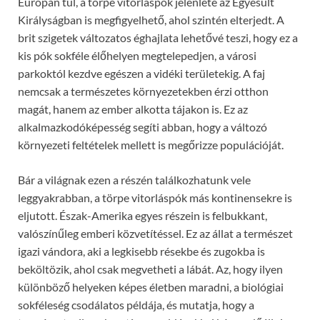
Európán túl, a törpe vitorláspók jelenléte az Egyesült
Királyságban is megfigyelhető, ahol szintén elterjedt. A
brit szigetek változatos éghajlata lehetővé teszi, hogy ez a
kis pók sokféle élőhelyen megtelepedjen, a városi
parkoktól kezdve egészen a vidéki területekig. A faj
nemcsak a természetes környezetekben érzi otthon
magát, hanem az ember alkotta tájakon is. Ez az
alkalmazkodóképesség segíti abban, hogy a változó
környezeti feltételek mellett is megőrizze populációját.
Bár a világnak ezen a részén találkozhatunk vele
leggyakrabban, a törpe vitorláspók más kontinensekre is
eljutott. Észak-Amerika egyes részein is felbukkant,
valószínűleg emberi közvetítéssel. Ez az állat a természet
igazi vándora, aki a legkisebb résekbe és zugokba is
beköltözik, ahol csak megvetheti a lábát. Az, hogy ilyen
különböző helyeken képes életben maradni, a biológiai
sokféleség csodálatos példája, és mutatja, hogy a