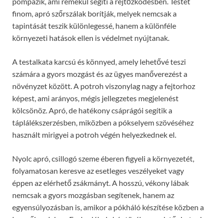
pompázik, ami remekül segíti a rejtőzködésben. Testét
finom, apró szőrszálak borítják, melyek nemcsak a
tapintását teszik különlegessé, hanem a különféle
környezeti hatások ellen is védelmet nyújtanak.
A testalkata karcsú és könnyed, amely lehetővé teszi
számára a gyors mozgást és az ügyes manőverezést a
növényzet között. A potroh viszonylag nagy a fejtorhoz
képest, ami arányos, mégis jellegzetes megjelenést
kölcsönöz. Apró, de hatékony csáprágói segítik a
táplálékszerzésben, miközben a pókselyem szövéséhez
használt mirigyei a potroh végén helyezkednek el.
Nyolc apró, csillogó szeme éberen figyeli a környezetét,
folyamatosan keresve az esetleges veszélyeket vagy
éppen az elérhető zsákmányt. A hosszú, vékony lábak
nemcsak a gyors mozgásban segítenek, hanem az
egyensúlyozásban is, amikor a pókháló készítése közben a