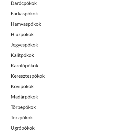
Darócpókok
Farkaspókok
Hamvaspókok
Hiúzpókok
Jegyespókok
Kalitpókok
Karolópókok
Keresztespókok
Kövipókok
Madárpókok
Törpepókok
Torzpókok
Ugrópókok