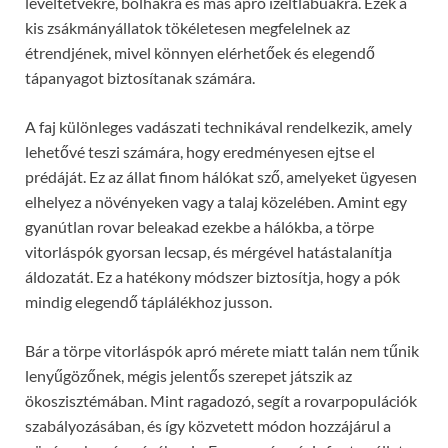
levéltetvekre, bolhákra és más apró ízeltlábúakra. Ezek a
kis zsákmányállatok tökéletesen megfelelnek az
étrendjének, mivel könnyen elérhetőek és elegendő
tápanyagot biztosítanak számára.
A faj különleges vadászati technikával rendelkezik, amely
lehetővé teszi számára, hogy eredményesen ejtse el
prédáját. Ez az állat finom hálókat sző, amelyeket ügyesen
elhelyez a növényeken vagy a talaj közelében. Amint egy
gyanútlan rovar beleakad ezekbe a hálókba, a törpe
vitorláspók gyorsan lecsap, és mérgével hatástalanítja
áldozatát. Ez a hatékony módszer biztosítja, hogy a pók
mindig elegendő táplálékhoz jusson.
Bár a törpe vitorláspók apró mérete miatt talán nem tűnik
lenyűgözőnek, mégis jelentős szerepet játszik az
ökoszisztémában. Mint ragadozó, segít a rovarpopulációk
szabályozásában, és így közvetett módon hozzájárul a