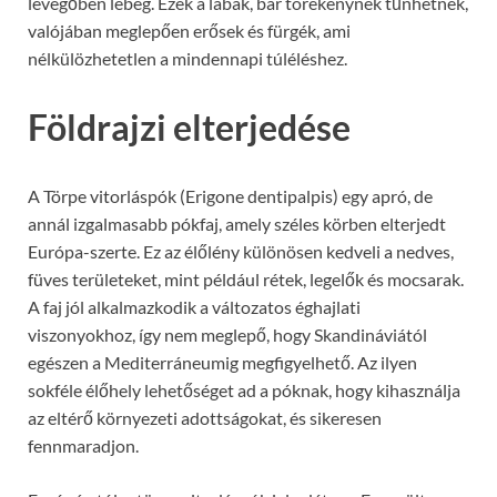
levegőben lebeg. Ezek a lábak, bár törékenynek tűnhetnek,
valójában meglepően erősek és fürgék, ami
nélkülözhetetlen a mindennapi túléléshez.
Földrajzi elterjedése
A Törpe vitorláspók (Erigone dentipalpis) egy apró, de
annál izgalmasabb pókfaj, amely széles körben elterjedt
Európa-szerte. Ez az élőlény különösen kedveli a nedves,
füves területeket, mint például rétek, legelők és mocsarak.
A faj jól alkalmazkodik a változatos éghajlati
viszonyokhoz, így nem meglepő, hogy Skandináviától
egészen a Mediterráneumig megfigyelhető. Az ilyen
sokféle élőhely lehetőséget ad a póknak, hogy kihasználja
az eltérő környezeti adottságokat, és sikeresen
fennmaradjon.