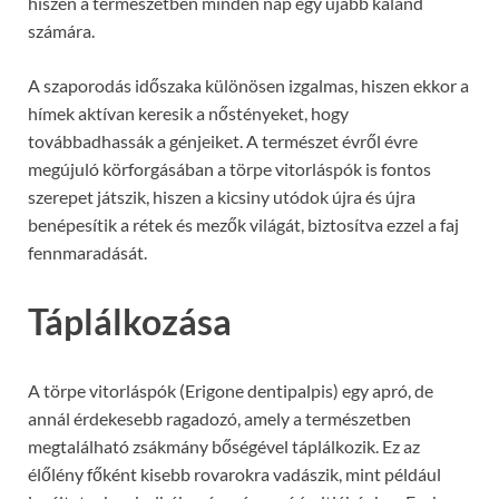
hiszen a természetben minden nap egy újabb kaland
számára.
A szaporodás időszaka különösen izgalmas, hiszen ekkor a
hímek aktívan keresik a nőstényeket, hogy
továbbadhassák a génjeiket. A természet évről évre
megújuló körforgásában a törpe vitorláspók is fontos
szerepet játszik, hiszen a kicsiny utódok újra és újra
benépesítik a rétek és mezők világát, biztosítva ezzel a faj
fennmaradását.
Táplálkozása
A törpe vitorláspók (Erigone dentipalpis) egy apró, de
annál érdekesebb ragadozó, amely a természetben
megtalálható zsákmány bőségével táplálkozik. Ez az
élőlény főként kisebb rovarokra vadászik, mint például