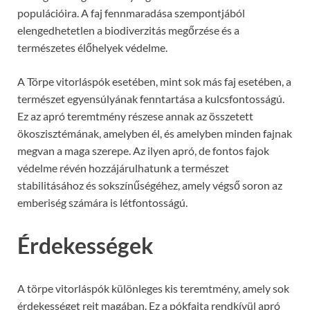
populációira. A faj fennmaradása szempontjából
elengedhetetlen a biodiverzitás megőrzése és a
természetes élőhelyek védelme.
A Törpe vitorláspók esetében, mint sok más faj esetében, a
természet egyensúlyának fenntartása a kulcsfontosságú.
Ez az apró teremtmény részese annak az összetett
ökoszisztémának, amelyben él, és amelyben minden fajnak
megvan a maga szerepe. Az ilyen apró, de fontos fajok
védelme révén hozzájárulhatunk a természet
stabilitásához és sokszínűségéhez, amely végső soron az
emberiség számára is létfontosságú.
Érdekességek
A törpe vitorláspók különleges kis teremtmény, amely sok
érdekességet rejt magában. Ez a pókfajta rendkívül apró