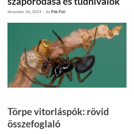
szaporodása és tudnivalók
december 26, 2024
-
by
Pók Pali
Törpe vitorláspók: rövid
összefoglaló