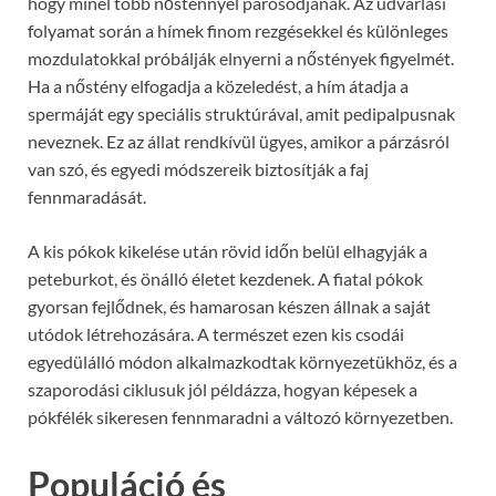
hogy minél több nősténnyel párosodjanak. Az udvarlási
folyamat során a hímek finom rezgésekkel és különleges
mozdulatokkal próbálják elnyerni a nőstények figyelmét.
Ha a nőstény elfogadja a közeledést, a hím átadja a
spermáját egy speciális struktúrával, amit pedipalpusnak
neveznek. Ez az állat rendkívül ügyes, amikor a párzásról
van szó, és egyedi módszereik biztosítják a faj
fennmaradását.
A kis pókok kikelése után rövid időn belül elhagyják a
peteburkot, és önálló életet kezdenek. A fiatal pókok
gyorsan fejlődnek, és hamarosan készen állnak a saját
utódok létrehozására. A természet ezen kis csodái
egyedülálló módon alkalmazkodtak környezetükhöz, és a
szaporodási ciklusuk jól példázza, hogyan képesek a
pókfélék sikeresen fennmaradni a változó környezetben.
Populáció és