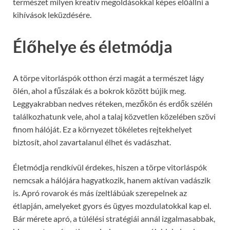
természet milyen kreatív megoldásokkal képes előállni a
kihívások leküzdésére.
Élőhelye és életmódja
A törpe vitorláspók otthon érzi magát a természet lágy
ölén, ahol a fűszálak és a bokrok között bújik meg.
Leggyakrabban nedves réteken, mezőkön és erdők szélén
találkozhatunk vele, ahol a talaj közvetlen közelében szövi
finom hálóját. Ez a környezet tökéletes rejtekhelyet
biztosít, ahol zavartalanul élhet és vadászhat.
Életmódja rendkívül érdekes, hiszen a törpe vitorláspók
nemcsak a hálójára hagyatkozik, hanem aktívan vadászik
is. Apró rovarok és más ízeltlábúak szerepelnek az
étlapján, amelyeket gyors és ügyes mozdulatokkal kap el.
Bár mérete apró, a túlélési stratégiái annál izgalmasabbak,