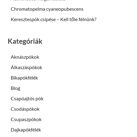
Chromatopelma cyaneopubescens
Keresztespók csípése – Kell tőle félnünk?
Kategóriák
Aknászpókok
Álkaszáspókok
Bikapókfélék
Blog
Csapóajtós pók
Csodáspókok
Csupaszpókok
Dajkapókfélék