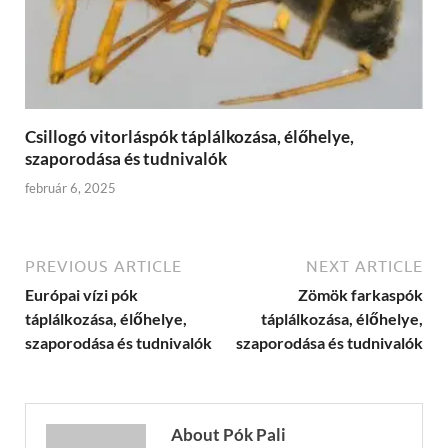
Csillogó vitorláspók táplálkozása, élőhelye,
szaporodása és tudnivalók
február 6, 2025
PREVIOUS ARTICLE
NEXT ARTICLE
Európai vízi pók
Zömök farkaspók
táplálkozása, élőhelye,
táplálkozása, élőhelye,
szaporodása és tudnivalók
szaporodása és tudnivalók
About Pók Pali