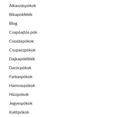
Álkaszáspókok
Bikapókfélék
Blog
Csapóajtós pók
Csodáspókok
Csupaszpókok
Dajkapókfélék
Darócpókok
Farkaspókok
Hamvaspókok
Hiúzpókok
Jegyespókok
Kalitpókok