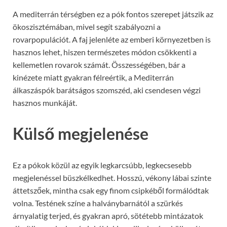
A mediterrán térségben ez a pók fontos szerepet játszik az
ökoszisztémában, mivel segít szabályozni a
rovarpopulációt. A faj jelenléte az emberi környezetben is
hasznos lehet, hiszen természetes módon csökkenti a
kellemetlen rovarok számát. Összességében, bár a
kinézete miatt gyakran félreértik, a Mediterrán
álkaszáspók barátságos szomszéd, aki csendesen végzi
hasznos munkáját.
Külső megjelenése
Ez a pókok közül az egyik legkarcsúbb, legkecsesebb
megjelenéssel büszkélkedhet. Hosszú, vékony lábai szinte
áttetszőek, mintha csak egy finom csipkéből formálódtak
volna. Testének színe a halványbarnától a szürkés
árnyalatig terjed, és gyakran apró, sötétebb mintázatok