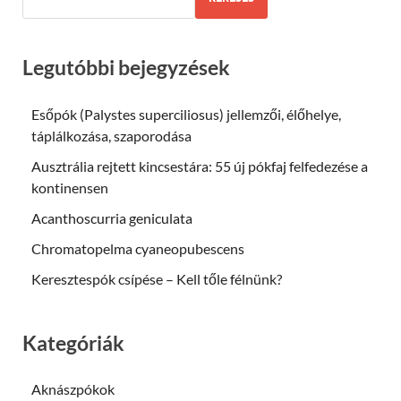
Legutóbbi bejegyzések
Esőpók (Palystes superciliosus) jellemzői, élőhelye,
táplálkozása, szaporodása
Ausztrália rejtett kincsestára: 55 új pókfaj felfedezése a
kontinensen
Acanthoscurria geniculata
Chromatopelma cyaneopubescens
Keresztespók csípése – Kell tőle félnünk?
Kategóriák
Aknászpókok