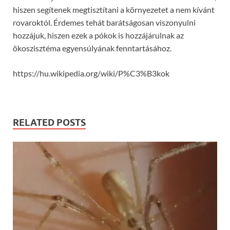
hiszen segítenek megtisztítani a környezetet a nem kívánt
rovaroktól. Érdemes tehát barátságosan viszonyulni
hozzájuk, hiszen ezek a pókok is hozzájárulnak az
ökoszisztéma egyensúlyának fenntartásához.
https://hu.wikipedia.org/wiki/P%C3%B3kok
RELATED POSTS