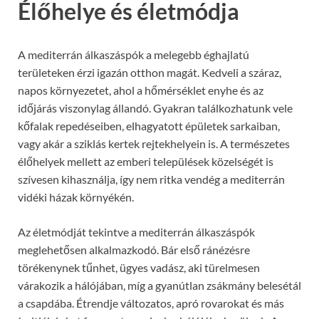
Élőhelye és életmódja
A mediterrán álkaszáspók a melegebb éghajlatú
területeken érzi igazán otthon magát. Kedveli a száraz,
napos környezetet, ahol a hőmérséklet enyhe és az
időjárás viszonylag állandó. Gyakran találkozhatunk vele
kőfalak repedéseiben, elhagyatott épületek sarkaiban,
vagy akár a sziklás kertek rejtekhelyein is. A természetes
élőhelyek mellett az emberi települések közelségét is
szívesen kihasználja, így nem ritka vendég a mediterrán
vidéki házak környékén.
Az életmódját tekintve a mediterrán álkaszáspók
meglehetősen alkalmazkodó. Bár első ránézésre
törékenynek tűnhet, ügyes vadász, aki türelmesen
várakozik a hálójában, míg a gyanútlan zsákmány belesétál
a csapdába. Étrendje változatos, apró rovarokat és más