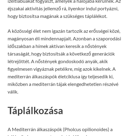
ízeltlábúakat fogyaszt, amelyek a hálójába kerülnek. Az
éjszakai aktivitás jellemző rá, ilyenkor indul portyázni,
hogy biztosítsa magának a szükséges táplálékot.
A közösségi élet nem igazán tartozik az erősségei közé,
magányosan éli mindennapjait. Azonban a szaporodási
időszakban a hímek aktívan keresik a nőstények
társaságát, hogy biztosítsák a következő generációk
létrejöttét. A nőstények gondoskodó anyák, akik
figyelmesen vigyáznak petéikre, míg azok kikelnek. A
mediterrán álkaszáspók életciklusa így teljesedik ki,
miközben a mediterrán tájak elengedhetetlen részévé
válik.
Táplálkozása
A Mediterrán álkaszáspók (Pholcus opilionoides) a