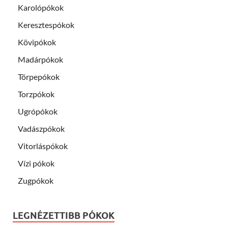
Karolópókok
Keresztespókok
Kövipókok
Madárpókok
Törpepókok
Torzpókok
Ugrópókok
Vadászpókok
Vitorláspókok
Vízi pókok
Zugpókok
LEGNÉZETTIBB PÓKOK