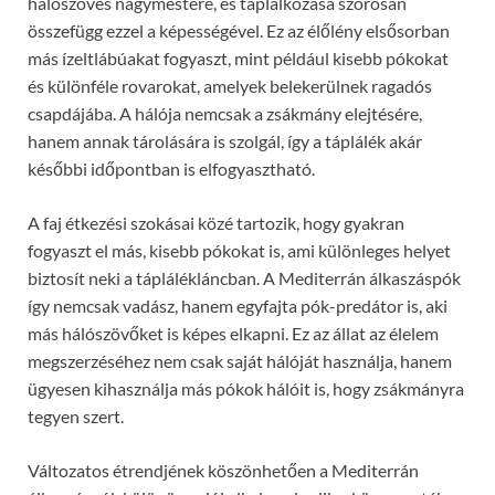
hálószövés nagymestere, és táplálkozása szorosan
összefügg ezzel a képességével. Ez az élőlény elsősorban
más ízeltlábúakat fogyaszt, mint például kisebb pókokat
és különféle rovarokat, amelyek belekerülnek ragadós
csapdájába. A hálója nemcsak a zsákmány elejtésére,
hanem annak tárolására is szolgál, így a táplálék akár
későbbi időpontban is elfogyasztható.
A faj étkezési szokásai közé tartozik, hogy gyakran
fogyaszt el más, kisebb pókokat is, ami különleges helyet
biztosít neki a táplálékláncban. A Mediterrán álkaszáspók
így nemcsak vadász, hanem egyfajta pók-predátor is, aki
más hálószövőket is képes elkapni. Ez az állat az élelem
megszerzéséhez nem csak saját hálóját használja, hanem
ügyesen kihasználja más pókok hálóit is, hogy zsákmányra
tegyen szert.
Változatos étrendjének köszönhetően a Mediterrán