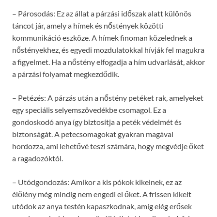
– Párosodás: Ez az állat a párzási időszak alatt különös
táncot jár, amely a hímek és nőstények közötti
kommunikáció eszköze. A hímek finoman közelednek a
nőstényekhez, és egyedi mozdulatokkal hívják fel magukra
a figyelmet. Ha a nőstény elfogadja a hím udvarlását, akkor
a párzási folyamat megkezdődik.
– Petézés: A párzás után a nőstény petéket rak, amelyeket
egy speciális selyemszövedékbe csomagol. Ez a
gondoskodó anya így biztosítja a peték védelmét és
biztonságát. A petecsomagokat gyakran magával
hordozza, ami lehetővé teszi számára, hogy megvédje őket
a ragadozóktól.
– Utódgondozás: Amikor a kis pókok kikelnek, ez az
élőlény még mindig nem engedi el őket. A frissen kikelt
utódok az anya testén kapaszkodnak, amíg elég erősek