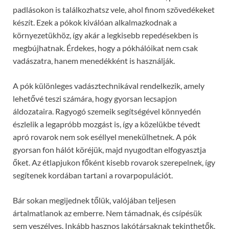
padlásokon is találkozhatsz vele, ahol finom szövedékeket
készít. Ezek a pókok kiválóan alkalmazkodnak a
környezetükhöz, így akár a legkisebb repedésekben is
megbújhatnak. Érdekes, hogy a pókhálóikat nem csak
vadászatra, hanem menedékként is használják.
A pók különleges vadásztechnikával rendelkezik, amely
lehetővé teszi számára, hogy gyorsan lecsapjon
áldozataira. Ragyogó szemeik segítségével könnyedén
észlelik a legapróbb mozgást is, így a közelükbe tévedt
apró rovarok nem sok eséllyel menekülhetnek. A pók
gyorsan fon hálót köréjük, majd nyugodtan elfogyasztja
őket. Az étlapjukon főként kisebb rovarok szerepelnek, így
segítenek kordában tartani a rovarpopulációt.
Bár sokan megijednek tőlük, valójában teljesen
ártalmatlanok az emberre. Nem támadnak, és csípésük
sem veszélyes. Inkább hasznos lakótársaknak tekinthetők,