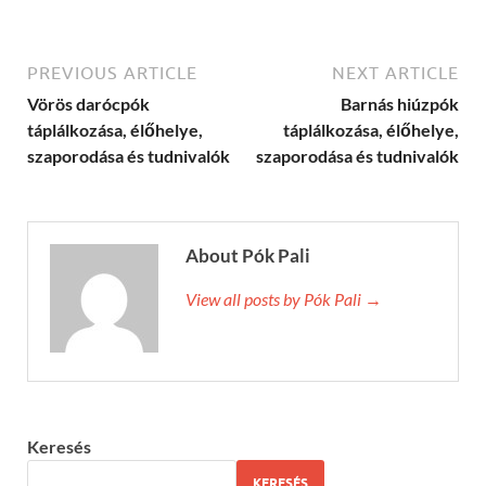
PREVIOUS ARTICLE
NEXT ARTICLE
Vörös darócpók
Barnás hiúzpók
táplálkozása, élőhelye,
táplálkozása, élőhelye,
szaporodása és tudnivalók
szaporodása és tudnivalók
About Pók Pali
View all posts by Pók Pali →
Keresés
KERESÉS