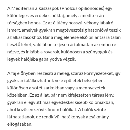
A Mediterrán álkaszáspók (Pholcus opilionoides) egy
különleges és érdekes pókfaj, amely a mediterrán
térségben honos. Ez az élőlény hosszú, vékony lábairól
ismert, amelyek gyakran megtévesztésig hasonlóvá teszik
az álkaszásokhoz. Bár a megjelenése első pillantásra talán
ijesztő lehet, valójában teljesen ártalmatlan az emberre
nézve, és inkább a rovarok, különösen a szúnyogok és
legyek hálójába gabalyodva végzik.
A faj előnyben részesíti a meleg, száraz környezeteket, így
gyakran találkozhatunk vele épületek belsejében,
különösen a sötét sarkokban vagy a mennyezetek
közelében. Ez az állat, bár nem kifejezetten társas lény,
gyakran él együtt más egyedekkel kisebb kolóniákban,
ahol közösen szövik finom hálóikat. A hálók szinte
láthatatlanok, de rendkívül hatékonyak a zsákmány
elfogásában.