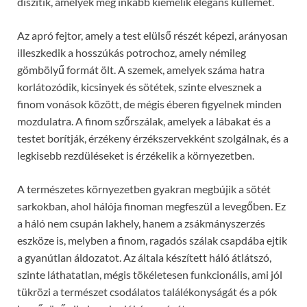
díszítik, amelyek még inkább kiemelik elegáns küllemét.
Az apró fejtor, amely a test elülső részét képezi, arányosan
illeszkedik a hosszúkás potrochoz, amely némileg
gömbölyű formát ölt. A szemek, amelyek száma hatra
korlátozódik, kicsinyek és sötétek, szinte elvesznek a
finom vonások között, de mégis éberen figyelnek minden
mozdulatra. A finom szőrszálak, amelyek a lábakat és a
testet borítják, érzékeny érzékszervekként szolgálnak, és a
legkisebb rezdüléseket is érzékelik a környezetben.
A természetes környezetben gyakran megbújik a sötét
sarkokban, ahol hálója finoman megfeszül a levegőben. Ez
a háló nem csupán lakhely, hanem a zsákmányszerzés
eszköze is, melyben a finom, ragadós szálak csapdába ejtik
a gyanútlan áldozatot. Az általa készített háló átlátszó,
szinte láthatatlan, mégis tökéletesen funkcionális, ami jól
tükrözi a természet csodálatos találékonyságát és a pók