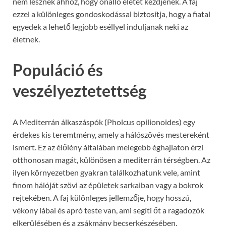
nem lesznek ahhoz, hogy önálló életet kezdjenek. A faj
ezzel a különleges gondoskodással biztosítja, hogy a fiatal
egyedek a lehető legjobb eséllyel induljanak neki az
életnek.
Populáció és
veszélyeztetettség
A Mediterrán álkaszáspók (Pholcus opilionoides) egy
érdekes kis teremtmény, amely a hálószövés mestereként
ismert. Ez az élőlény általában melegebb éghajlaton érzi
otthonosan magát, különösen a mediterrán térségben. Az
ilyen környezetben gyakran találkozhatunk vele, amint
finom hálóját szövi az épületek sarkaiban vagy a bokrok
rejtekében. A faj különleges jellemzője, hogy hosszú,
vékony lábai és apró teste van, ami segíti őt a ragadozók
elkerülésében és a zsákmány becserkészésében.