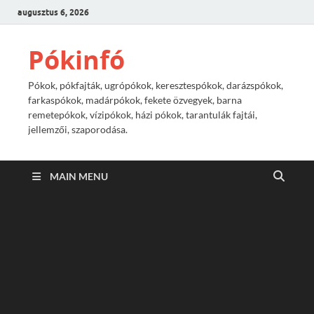
augusztus 6, 2026
Pókinfó
Pókok, pókfajták, ugrópókok, keresztespókok, darázspókok,
farkaspókok, madárpókok, fekete özvegyek, barna
remetepókok, vízipókok, házi pókok, tarantulák fajtái,
jellemzői, szaporodása.
MAIN MENU