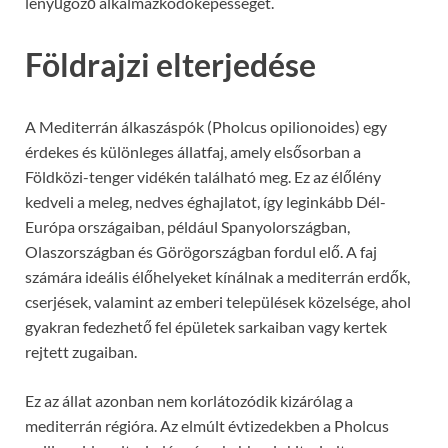
lenyűgöző alkalmazkodóképességét.
Földrajzi elterjedése
A Mediterrán álkaszáspók (Pholcus opilionoides) egy
érdekes és különleges állatfaj, amely elsősorban a
Földközi-tenger vidékén található meg. Ez az élőlény
kedveli a meleg, nedves éghajlatot, így leginkább Dél-
Európa országaiban, például Spanyolországban,
Olaszországban és Görögországban fordul elő. A faj
számára ideális élőhelyeket kínálnak a mediterrán erdők,
cserjések, valamint az emberi települések közelsége, ahol
gyakran fedezhető fel épületek sarkaiban vagy kertek
rejtett zugaiban.
Ez az állat azonban nem korlátozódik kizárólag a
mediterrán régióra. Az elmúlt évtizedekben a Pholcus