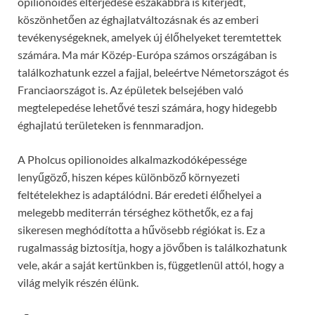
opilionoides elterjedése északabbra is kiterjedt,
köszönhetően az éghajlatváltozásnak és az emberi
tevékenységeknek, amelyek új élőhelyeket teremtettek
számára. Ma már Közép-Európa számos országában is
találkozhatunk ezzel a fajjal, beleértve Németországot és
Franciaországot is. Az épületek belsejében való
megtelepedése lehetővé teszi számára, hogy hidegebb
éghajlatú területeken is fennmaradjon.
A Pholcus opilionoides alkalmazkodóképessége
lenyűgöző, hiszen képes különböző környezeti
feltételekhez is adaptálódni. Bár eredeti élőhelyei a
melegebb mediterrán térséghez köthetők, ez a faj
sikeresen meghódította a hűvösebb régiókat is. Ez a
rugalmasság biztosítja, hogy a jövőben is találkozhatunk
vele, akár a saját kertünkben is, függetlenül attól, hogy a
világ melyik részén élünk.