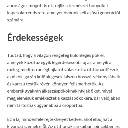
apróságok mögött is ott rejlik a természet bonyolult
kapcsolatrendszere, amelyet óvnunk kell a jövő generációi
számára.
Érdekességek
Tudtad, hogy a világon rengeteg különleges pók él,
amelyek közül az egyik legérdekesebb faj az, amelyik a
meleg, mediterrán éghajlatot választotta otthonául? Ezek
a pókok igazán különlegesek, hiszen hosszú, vékony lábaik
és karcsú testük révén könnyen felismerhetők. Az
emberek gyakran álkaszáspókoknak hívják őket, mivel
megjelenésük emlékeztet a kaszáspókokéra, bár valójában
nem tartoznak ugyanabba a csoportba.
Ez a faj mindenféle rejtekhelyet kedvel, ahol elbújhat a
kíváncsi szemek elől. Az otthonok sarkaiban, pincékben és