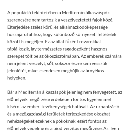
A populáció tekintetében a Mediterrán álkaszáspók
szerencsére nem tartozik a veszélyeztetett fajok közé.
Elterjedése széles körű, és alkalmazkodóképessége
hozzájárul ahhoz, hogy különböző környezeti feltételek
között is megéljen. Ez az állat főként rovarokkal
táplálkozik, így természetes ragadozóként hasznos
szerepet tölt be az ökoszisztémában. Az emberek számára
nem jelent veszélyt, sőt, sokszor észre sem vesszük
jelenlétét, mivel csendesen megbújik az árnyékos
helyeken.
Bár a Mediterrán álkaszáspók jelenleg nem fenyegetett, az
élőhelyeik megőrzése érdekében fontos figyelemmel
kísérni az emberi tevékenységek hatásait. Az urbanizáció
és a mezőgazdasági területek terjeszkedése okozhat
nehézségeket ezeknek a pókoknak, ezért fontos az
élőhelyek védelme és a biodiverzitás megőrzése. Az ilyen