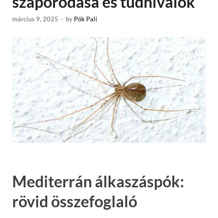
szaporodása és tudnivalók
március 9, 2025
-
by
Pók Pali
Mediterrán álkaszáspók:
rövid összefoglaló