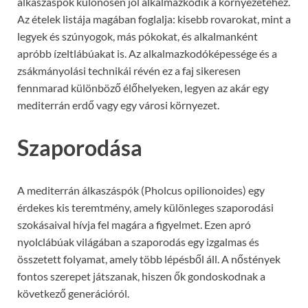
álkaszáspók különösen jól alkalmazkodik a környezetéhez.
Az ételek listája magában foglalja: kisebb rovarokat, mint a
legyek és szúnyogok, más pókokat, és alkalmanként
apróbb ízeltlábúakat is. Az alkalmazkodóképessége és a
zsákmányolási technikái révén ez a faj sikeresen
fennmarad különböző élőhelyeken, legyen az akár egy
mediterrán erdő vagy egy városi környezet.
Szaporodása
A mediterrán álkaszáspók (Pholcus opilionoides) egy
érdekes kis teremtmény, amely különleges szaporodási
szokásaival hívja fel magára a figyelmet. Ezen apró
nyolclábúak világában a szaporodás egy izgalmas és
összetett folyamat, amely több lépésből áll. A nőstények
fontos szerepet játszanak, hiszen ők gondoskodnak a
következő generációról.