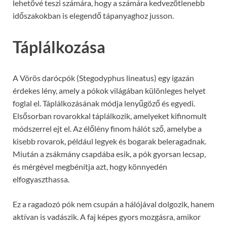
lehetővé teszi számára, hogy a számára kedvezőtlenebb
időszakokban is elegendő tápanyaghoz jusson.
Táplálkozása
A Vörös darócpók (Stegodyphus lineatus) egy igazán
érdekes lény, amely a pókok világában különleges helyet
foglal el. Táplálkozásának módja lenyűgöző és egyedi.
Elsősorban rovarokkal táplálkozik, amelyeket kifinomult
módszerrel ejt el. Az élőlény finom hálót sző, amelybe a
kisebb rovarok, például legyek és bogarak beleragadnak.
Miután a zsákmány csapdába esik, a pók gyorsan lecsap,
és mérgével megbénítja azt, hogy könnyedén
elfogyaszthassa.
Ez a ragadozó pók nem csupán a hálójával dolgozik, hanem
aktívan is vadászik. A faj képes gyors mozgásra, amikor