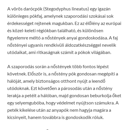
A vörös darócpók (Stegodyphus lineatus) egy igazán
különleges pókfaj, amelynek szaporodási szokásai sok
érdekességet rejtenek magukban. Ez az élőlény az európai
és közel-keleti régiókban található, és különösen
figyelemre méltó a nőstények anyai gondoskodása. A faj
nőstényei ugyanis rendkívüli áldozatkészséggel nevelik
utódaikat, ami ritkaságnak számít a pókok világában.
A szaporodás során a nőstények több fontos lépést
követnek. Először is, a nőstény pók gondosan megépíti a
hálóját, amely biztonságos otthont nyújt a leendő
utódoknak. Ezt követően a párosodás után a nőstény
lerakja a petéit a hálóban, majd gondosan beburkolja őket
egy selyemgubóba, hogy védelmet nyújtson számukra. A
peték kikelése után az anyapók nem hagyja magára a
kicsinyeit, hanem továbbra is gondoskodik róluk.