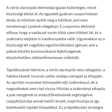
A vörös darócpók életmódja igazán különleges, mivel
közösségi életet él. Az egyedek gyakran csoportokban
élnek, és közösen építik meg a hálóikat, ami nem
mindennapi a pókok világában. E csoportos életmód
előnye, hogy a vadászat során több szem többet lát, és a
zsákmány elejtése is hatékonyabbá válik. Ugyanakkor ez a
közösségi lét nagyfokú együttműködést igényel, ami a
pókok közötti kommunikáció fejlettségének
köszönhetően zökkenőmentesen működik.
Táplálkozását tekintve, a vörös darócpók nem válogatós: a
hálóba tévedt rovarok széles skálája szerepel az étlapján.
Az apróbb rovarokat könnyedén ejti zsákmányul, de a
nagyobbakat sem riad vissza. Miután a zsákmányt elkapta,
a pók mérgének és emésztőnedveinek segítségével
cseppfolyósítja annak belső részeit, majd kiszívja az így
keletkezett tápláló folyadékot. Ez a táplálkozási stratégia