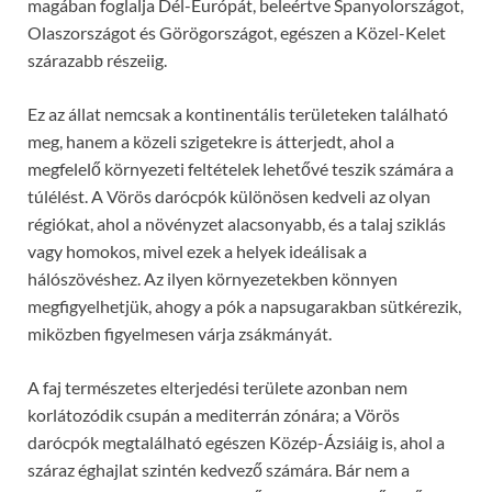
magában foglalja Dél-Európát, beleértve Spanyolországot,
Olaszországot és Görögországot, egészen a Közel-Kelet
szárazabb részeiig.
Ez az állat nemcsak a kontinentális területeken található
meg, hanem a közeli szigetekre is átterjedt, ahol a
megfelelő környezeti feltételek lehetővé teszik számára a
túlélést. A Vörös darócpók különösen kedveli az olyan
régiókat, ahol a növényzet alacsonyabb, és a talaj sziklás
vagy homokos, mivel ezek a helyek ideálisak a
hálószövéshez. Az ilyen környezetekben könnyen
megfigyelhetjük, ahogy a pók a napsugarakban sütkérezik,
miközben figyelmesen várja zsákmányát.
A faj természetes elterjedési területe azonban nem
korlátozódik csupán a mediterrán zónára; a Vörös
darócpók megtalálható egészen Közép-Ázsiáig is, ahol a
száraz éghajlat szintén kedvező számára. Bár nem a