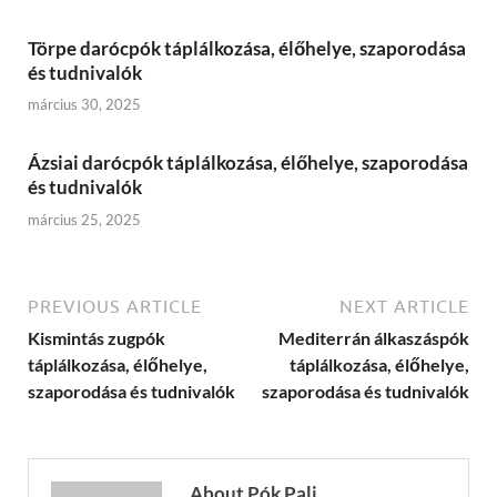
Törpe darócpók táplálkozása, élőhelye, szaporodása
és tudnivalók
március 30, 2025
Ázsiai darócpók táplálkozása, élőhelye, szaporodása
és tudnivalók
március 25, 2025
PREVIOUS ARTICLE
NEXT ARTICLE
Kismintás zugpók
Mediterrán álkaszáspók
táplálkozása, élőhelye,
táplálkozása, élőhelye,
szaporodása és tudnivalók
szaporodása és tudnivalók
About Pók Pali