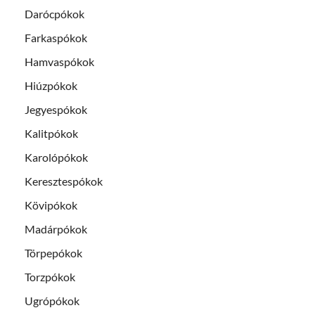
Darócpókok
Farkaspókok
Hamvaspókok
Hiúzpókok
Jegyespókok
Kalitpókok
Karolópókok
Keresztespókok
Kövipókok
Madárpókok
Törpepókok
Torzpókok
Ugrópókok