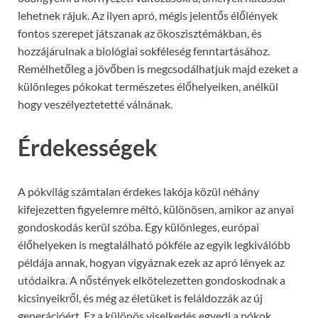
lehetnek rájuk. Az ilyen apró, mégis jelentős élőlények
fontos szerepet játszanak az ökoszisztémákban, és
hozzájárulnak a biológiai sokféleség fenntartásához.
Remélhetőleg a jövőben is megcsodálhatjuk majd ezeket a
különleges pókokat természetes élőhelyeiken, anélkül
hogy veszélyeztetetté válnának.
Érdekességek
A pókvilág számtalan érdekes lakója közül néhány
kifejezetten figyelemre méltó, különösen, amikor az anyai
gondoskodás kerül szóba. Egy különleges, európai
élőhelyeken is megtalálható pókféle az egyik legkiválóbb
példája annak, hogyan vigyáznak ezek az apró lények az
utódaikra. A nőstények elkötelezetten gondoskodnak a
kicsinyeikről, és még az életüket is feláldozzák az új
generációért. Ez a különös viselkedés egyedi a pókok