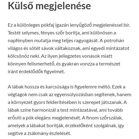
Külső megjelenése
Ez a különleges pókfaj igazán lenyűgöző megjelenéssel bír.
Testét selymes, fényes szőr borítja, ami különösen a
napfényben mutatja meg teljes ragyogását. A potrohán
világos és sötét sávok váltakoznak, ami egyedi mintázatot
kölcsönöz neki. Az ilyen jellegzetes vonások miatt
könnyen felismerhető, és gyakran vonzza a természet
iránt érdeklődők figyelmét.
A lábak hossza és karcsúsága is figyelemre méltó. Ezek a
végtagok nem csak az egyensúlyozásban segítenek, hanem
a környezet gyors felderítésében is szerepet játszanak. A
lábak színe harmonizál a test mintázatával, ami tovább
erősíti a pók elegáns megjelenését. A finom szőrszálak,
amelyek a lábakat borítják, érzékelőként szolgálnak, így
segítve a zsákmány észlelését.