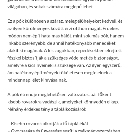
világában, és sokak számára meglepő lehet.
Ez a pók különösen a száraz, meleg élőhelyeket kedveli, és
az ilyen körülmények között érzi otthon magát. Érdekes
módon nem épít hatalmas hálót, mint sok más pók, hanem
inkább szerényebb, de annál hatékonyabb menedéket
alakít ki magának. A kis zugokban, repedésekben elrejtett
fészkei biztosítják a szükséges védelmet és biztonságot,
amelyre a kicsinyeinek is szüksége van. Az ilyen egyszerű,
ám hatékony építmények tökéletesen megfelelnek a
mindennapi élet kihívásainak.
A pók étrendje meglehetősen változatos, bár főként
kisebb rovarokra vadászik, amelyeket könnyedén elkap.
Néhány érdekes tény a táplálkozásáról:
– Kisebb rovarok alkotják a fő táplálékát.
– Gyorsasága és ügyessége segíti a zsákmányszerzésben.