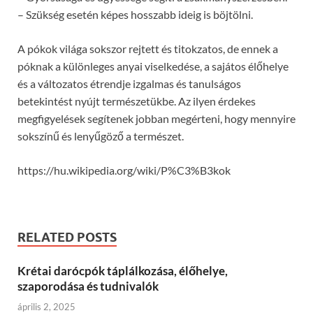
– Szükség esetén képes hosszabb ideig is böjtölni.
A pókok világa sokszor rejtett és titokzatos, de ennek a
póknak a különleges anyai viselkedése, a sajátos élőhelye
és a változatos étrendje izgalmas és tanulságos
betekintést nyújt természetükbe. Az ilyen érdekes
megfigyelések segítenek jobban megérteni, hogy mennyire
sokszínű és lenyűgöző a természet.
https://hu.wikipedia.org/wiki/P%C3%B3kok
RELATED POSTS
Krétai darócpók táplálkozása, élőhelye,
szaporodása és tudnivalók
április 2, 2025