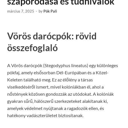
szaporodása és tudnivalók
március 7, 2025
-
by
Pók Pali
Vörös darócpók: rövid
összefoglaló
A Vörös darócpók (Stegodyphus lineatus) egy különleges
pókfaj, amely elsősorban Dél-Európában és a Közel-
Keleten található meg. Ez az élőlény a társas
viselkedéséről ismert, mivel kolóniákban él, ahol a
nőstények közösen gondozzák az utódokat. A kolóniák
gyakran sűrű, hálószerű szerkezeteket alakítanak ki,
amelyek védelmet nyújtanak a ragadozók ellen, és
hatékony vadászterületet biztosítanak.