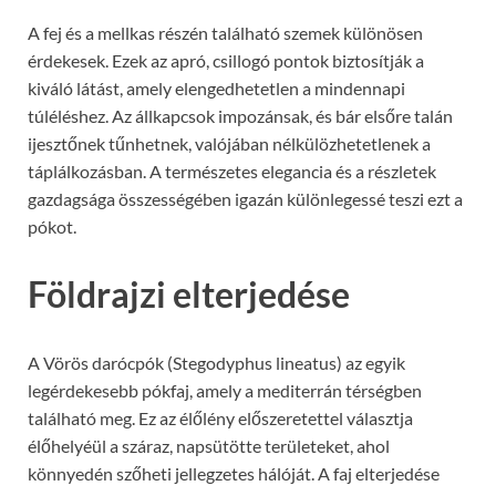
A fej és a mellkas részén található szemek különösen
érdekesek. Ezek az apró, csillogó pontok biztosítják a
kiváló látást, amely elengedhetetlen a mindennapi
túléléshez. Az állkapcsok impozánsak, és bár elsőre talán
ijesztőnek tűnhetnek, valójában nélkülözhetetlenek a
táplálkozásban. A természetes elegancia és a részletek
gazdagsága összességében igazán különlegessé teszi ezt a
pókot.
Földrajzi elterjedése
A Vörös darócpók (Stegodyphus lineatus) az egyik
legérdekesebb pókfaj, amely a mediterrán térségben
található meg. Ez az élőlény előszeretettel választja
élőhelyéül a száraz, napsütötte területeket, ahol
könnyedén szőheti jellegzetes hálóját. A faj elterjedése