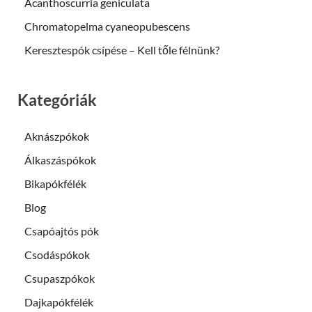
Acanthoscurria geniculata
Chromatopelma cyaneopubescens
Keresztespók csípése – Kell tőle félnünk?
Kategóriák
Aknászpókok
Álkaszáspókok
Bikapókfélék
Blog
Csapóajtós pók
Csodáspókok
Csupaszpókok
Dajkapókfélék