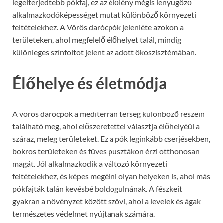
legelterjedtebb pókfaj, ez az élőlény mégis lenyűgöző
alkalmazkodóképességet mutat különböző környezeti
feltételekhez. A Vörös darócpók jelenléte azokon a
területeken, ahol megfelelő élőhelyet talál, mindig
különleges színfoltot jelent az adott ökoszisztémában.
Élőhelye és életmódja
A vörös darócpók a mediterrán térség különböző részein
található meg, ahol előszeretettel választja élőhelyéül a
száraz, meleg területeket. Ez a pók leginkább cserjésekben,
bokros területeken és füves pusztákon érzi otthonosan
magát. Jól alkalmazkodik a változó környezeti
feltételekhez, és képes megélni olyan helyeken is, ahol más
pókfajták talán kevésbé boldogulnának. A fészkeit
gyakran a növényzet között szövi, ahol a levelek és ágak
természetes védelmet nyújtanak számára.