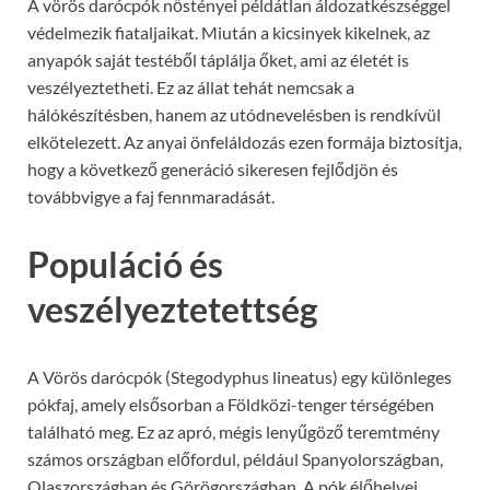
A vörös darócpók nőstényei példátlan áldozatkészséggel
védelmezik fiataljaikat. Miután a kicsinyek kikelnek, az
anyapók saját testéből táplálja őket, ami az életét is
veszélyeztetheti. Ez az állat tehát nemcsak a
hálókészítésben, hanem az utódnevelésben is rendkívül
elkötelezett. Az anyai önfeláldozás ezen formája biztosítja,
hogy a következő generáció sikeresen fejlődjön és
továbbvigye a faj fennmaradását.
Populáció és
veszélyeztetettség
A Vörös darócpók (Stegodyphus lineatus) egy különleges
pókfaj, amely elsősorban a Földközi-tenger térségében
található meg. Ez az apró, mégis lenyűgöző teremtmény
számos országban előfordul, például Spanyolországban,
Olaszországban és Görögországban. A pók élőhelyei