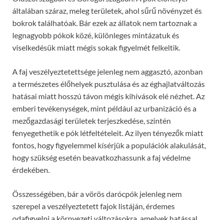
általában száraz, meleg területek, ahol sűrű növényzet és
bokrok találhatóak. Bár ezek az állatok nem tartoznak a
legnagyobb pókok közé, különleges mintázatuk és
viselkedésük miatt mégis sokak figyelmét felkeltik.
A faj veszélyeztetettsége jelenleg nem aggasztó, azonban
a természetes élőhelyek pusztulása és az éghajlatváltozás
hatásai miatt hosszú távon mégis kihívások elé nézhet. Az
emberi tevékenységek, mint például az urbanizáció és a
mezőgazdasági területek terjeszkedése, szintén
fenyegethetik e pók létfeltételeit. Az ilyen tényezők miatt
fontos, hogy figyelemmel kísérjük a populációk alakulását,
hogy szükség esetén beavatkozhassunk a faj védelme
érdekében.
Összességében, bár a vörös darócpók jelenleg nem
szerepel a veszélyeztetett fajok listáján, érdemes
odafigyelni a környezeti változásokra, amelyek hatással