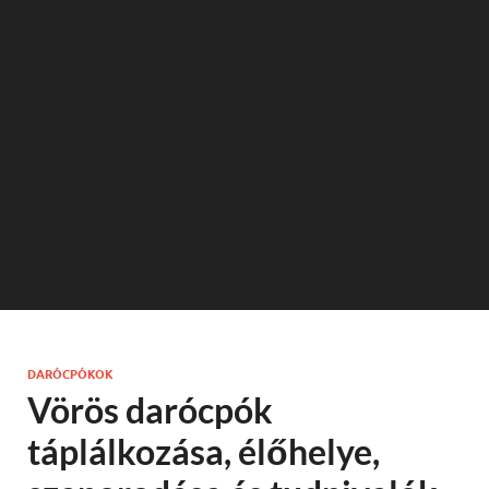
DARÓCPÓKOK
Vörös darócpók
táplálkozása, élőhelye,