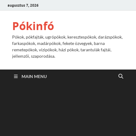
augusztus 7, 2026
Pókinfó
Pókok, pókfajták, ugrópókok, keresztespókok, darázspókok,
farkaspókok, madárpókok, fekete özvegyek, barna
remetepókok, vízipókok, házi pókok, tarantulák fajtái,
jellemzői, szaporodása.
MAIN MENU