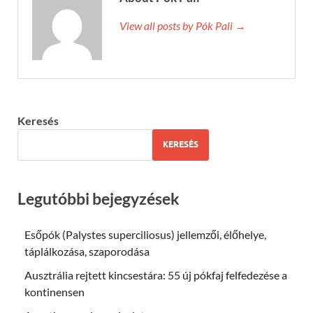
View all posts by Pók Pali →
Keresés
KERESÉS
Legutóbbi bejegyzések
Esőpók (Palystes superciliosus) jellemzői, élőhelye,
táplálkozása, szaporodása
Ausztrália rejtett kincsestára: 55 új pókfaj felfedezése a
kontinensen