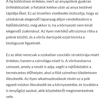
A faj különösen érdekes, mert az anyapókok gyakran
önfeláldozóak: a fiatalok kelése után az anya testével
táplálja őket. Ez az önzetlen viselkedés biztosítja, hogy az
utódoknak elegendő tápanyag álljon rendelkezésre a
fejlődésükhöz, még akkor is, ha a környezet nem kínál
elegendő zsákmányt. Az ilyen mértékű altruizmus ritka a
pókok között, és a vörös darócpók ezzel kivívta a
biológusok figyelmét.
Ez az állat nemcsak a szokatlan szociális struktúrája miatt
érdekes, hanem a színvilága miatt is. A vörösesbarna
színezet, amely a nevét is adja, segíti a rejtőzködést a
természetes élőhelyén, ahol a föld színeihez tökéletesen
illeszkedik. Az ilyen alkalmazkodások révén ez a pók
egyedi módon illeszkedik be a környezetébe, és továbbra
is lenyűgözi azokat, akik közelebbről megismerkednek
vele.