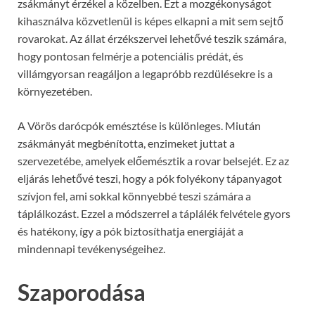
zsákmányt érzékel a közelben. Ezt a mozgékonyságot
kihasználva közvetlenül is képes elkapni a mit sem sejtő
rovarokat. Az állat érzékszervei lehetővé teszik számára,
hogy pontosan felmérje a potenciális prédát, és
villámgyorsan reagáljon a legapróbb rezdülésekre is a
környezetében.
A Vörös darócpók emésztése is különleges. Miután
zsákmányát megbénította, enzimeket juttat a
szervezetébe, amelyek előemésztik a rovar belsejét. Ez az
eljárás lehetővé teszi, hogy a pók folyékony tápanyagot
szívjon fel, ami sokkal könnyebbé teszi számára a
táplálkozást. Ezzel a módszerrel a táplálék felvétele gyors
és hatékony, így a pók biztosíthatja energiáját a
mindennapi tevékenységeihez.
Szaporodása