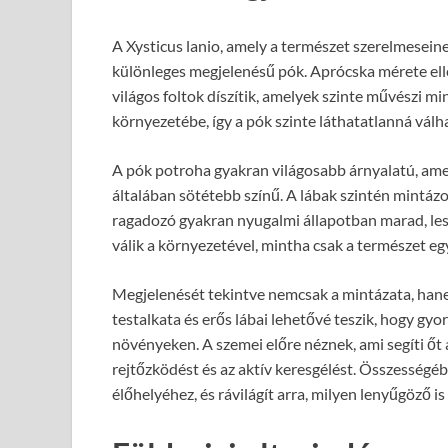
A Xysticus lanio, amely a természet szerelmeseine
különleges megjelenésű pók. Aprócska mérete elle
világos foltok díszítik, amelyek szinte művészi m
környezetébe, így a pók szinte láthatatlanná válh
A pók potroha gyakran világosabb árnyalatú, amel
általában sötétebb színű. A lábak szintén mintázo
ragadozó gyakran nyugalmi állapotban marad, lesbe
válik a környezetével, mintha csak a természet eg
Megjelenését tekintve nemcsak a mintázata, hanem
testalkata és erős lábai lehetővé teszik, hogy gyo
növényeken. A szemei előre néznek, ami segíti ő
rejtőzködést és az aktív keresgélést. Összességéb
élőhelyéhez, és rávilágít arra, milyen lenyűgöző i