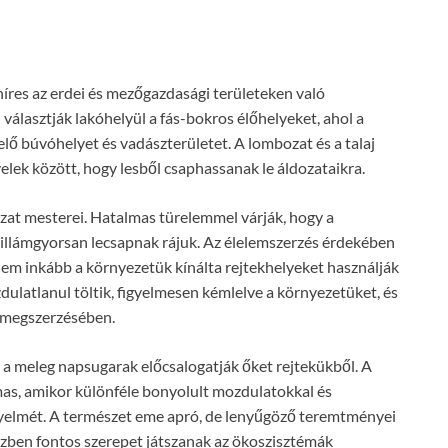
híres az erdei és mezőgazdasági területeken való
választják lakóhelyül a fás-bokros élőhelyeket, ahol a
lő búvóhelyet és vadászterületet. A lombozat és a talaj
lek között, hogy lesből csaphassanak le áldozataikra.
at mesterei. Hatalmas türelemmel várják, hogy a
villámgyorsan lecsapnak rájuk. Az élelemszerzés érdekében
em inkább a környezetük kínálta rejtekhelyeket használják
dulatlanul töltik, figyelmesen kémlelve a környezetüket, és
 megszerzésében.
a meleg napsugarak előcsalogatják őket rejtekükből. A
mas, amikor különféle bonyolult mozdulatokkal és
igyelmét. A természet eme apró, de lenyűgöző teremtményei
közben fontos szerepet játszanak az ökoszisztémák