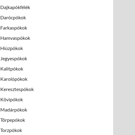
Dajkapókfélék
Darócpókok
Farkaspókok
Hamvaspókok
Hiúzpókok
Jegyespókok
Kalitpókok
Karolópókok
Keresztespókok
Kövipókok
Madárpókok
Törpepókok
Torzpókok