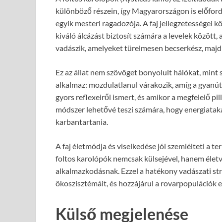
különböző részein, így Magyarországon is előfordu
egyik mesteri ragadozója. A faj jellegzetességei k
kiváló álcázást biztosít számára a levelek között,
vadászik, amelyeket türelmesen becserkész, majd 
Ez az állat nem szövöget bonyolult hálókat, mint 
alkalmaz: mozdulatlanul várakozik, amíg a gyanút
gyors reflexeiről ismert, és amikor a megfelelő pil
módszer lehetővé teszi számára, hogy energiatakar
karbantartania.
A faj életmódja és viselkedése jól szemlélteti a t
foltos karolópók nemcsak külsejével, hanem életvi
alkalmazkodásnak. Ezzel a hatékony vadászati str
ökoszisztémáit, és hozzájárul a rovarpopulációk e
Külső megjelenése