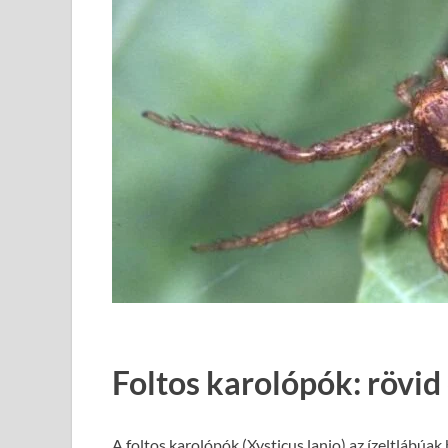
Foltos karolópók: rövid
A foltos karolópók (Xysticus lanio) az ízeltlábúa