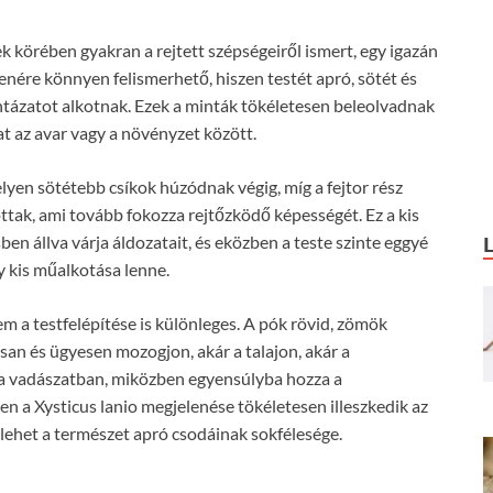
k körében gyakran a rejtett szépségeiről ismert, egy igazán
nére könnyen felismerhető, hiszen testét apró, sötét és
intázatot alkotnak. Ezek a minták tökéletesen beleolvadnak
at az avar vagy a növényzet között.
yen sötétebb csíkok húzódnak végig, míg a fejtor rész
ttak, ami tovább fokozza rejtőzködő képességét. Ez a kis
n állva várja áldozatait, és eközben a teste szinte eggyé
y kis műalkotása lenne.
 a testfelépítése is különleges. A pók rövid, zömök
rsan és ügyesen mozogjon, akár a talajon, akár a
t a vadászatban, miközben egyensúlyba hozza a
en a Xysticus lanio megjelenése tökéletesen illeszkedik az
s lehet a természet apró csodáinak sokfélesége.