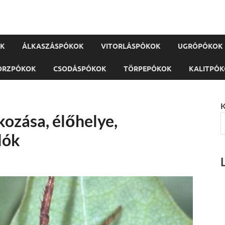
OK
ÁLKASZÁSPÓKOK
VITORLÁSPÓKOK
UGRÓPÓKOK
ORZPÓKOK
CSODÁSPÓKOK
TÖRPEPÓKOK
KALITPÓ
K
kozása, élőhelye,
lók