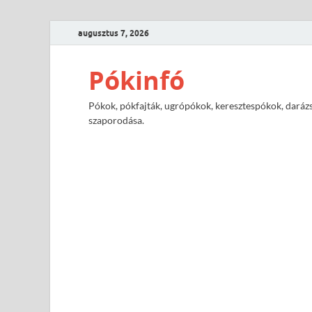
augusztus 7, 2026
Pókinfó
Pókok, pókfajták, ugrópókok, keresztespókok, darázs
szaporodása.