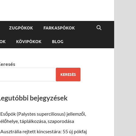
ZUGPÓKOK
FARKASPÓKOK
KOK
KÖVIPÓKOK
BLOG
eresés
KERESÉS
Legutóbbi bejegyzések
Esőpók (Palystes superciliosus) jellemzői,
élőhelye, táplálkozása, szaporodása
Ausztrália rejtett kincsestára: 55 új pókfaj