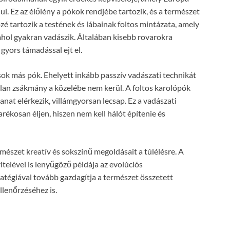
l. Ez az élőlény a pókok rendjébe tartozik, és a természet
özé tartozik a testének és lábainak foltos mintázata, amely
 ahol gyakran vadászik. Általában kisebb rovarokra
gyors támadással ejt el.
sok más pók. Ehelyett inkább passzív vadászati technikát
lan zsákmány a közelébe nem kerül. A foltos karolópók
lanat elérkezik, villámgyorsan lecsap. Ez a vadászati
ékosan éljen, hiszen nem kell hálót építenie és
ermészet kreatív és sokszínű megoldásait a túlélésre. A
telével is lenyűgöző példája az evolúciós
atégiával tovább gazdagítja a természet összetett
llenőrzéséhez is.