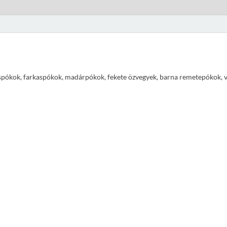
pókok, farkaspókok, madárpókok, fekete özvegyek, barna remetepókok, vízi