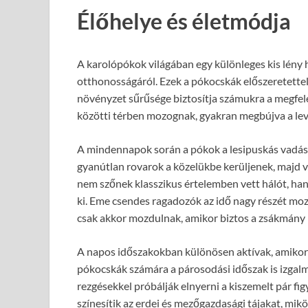
Élőhelye és életmódja
A karolópókok világában egy különleges kis lény 
otthonosságáról. Ezek a pókocskák előszeretettel 
növényzet sűrűsége biztosítja számukra a megfele
közötti térben mozognak, gyakran megbújva a leve
A mindennapok során a pókok a lesipuskás vadász
gyanútlan rovarok a közelükbe kerüljenek, majd 
nem szőnek klasszikus értelemben vett hálót, han
ki. Eme csendes ragadozók az idő nagy részét moz
csak akkor mozdulnak, amikor biztos a zsákmány
A napos időszakokban különösen aktívak, amikor 
pókocskák számára a párosodási időszak is izgal
rezgésekkel próbálják elnyerni a kiszemelt pár f
színesítik az erdei és mezőgazdasági tájakat, mi