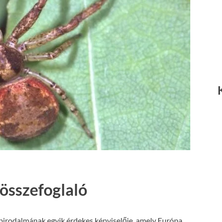
 összefoglaló
k birodalmának egyik érdekes képviselője, amely Európa