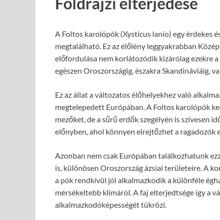
Földrajzi elterjedése
A Foltos karolópók (Xysticus lanio) egy érdekes 
megtalálható. Ez az élőlény leggyakrabban Közép
előfordulása nem korlátozódik kizárólag ezekre a r
egészen Oroszországig, északra Skandináviáig, va
Ez az állat a változatos élőhelyekhez való alka
megtelepedett Európában. A Foltos karolópók kedve
mezőket, de a sűrű erdők szegélyén is szívesen id
előnyben, ahol könnyen elrejtőzhet a ragadozók e
Azonban nem csak Európában találkozhatunk ezzel a
is, különösen Oroszország ázsiai területeire. A ko
a pók rendkívül jól alkalmazkodik a különféle égh
mérsékeltebb klímáról. A faj elterjedtsége így a v
alkalmazkodóképességét tükrözi.