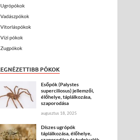
Ugrópókok
Vadászpókok
Vitorláspókok
Vízi pókok
Zugpókok
LEGNÉZETTIBB PÓKOK
Esőpók (Palystes
superciliosus) jellemzői,
élőhelye, táplálkozása,
szaporodása
augusztus 18, 2025
Díszes ugrópók
táplálkozása, élőhelye,
szaporodása és tudnivalók