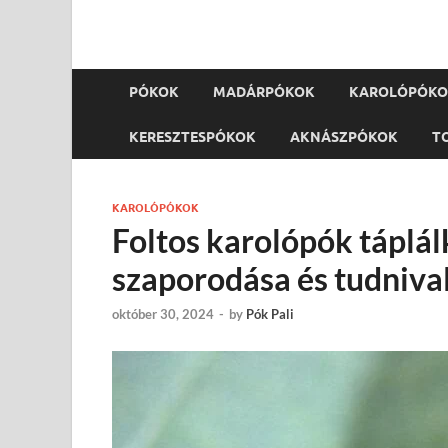
PÓKOK
MADÁRPÓKOK
KAROLÓPÓK
KERESZTESPÓKOK
AKNÁSZPÓKOK
T
KAROLÓPÓKOK
Foltos karolópók táplál
szaporodása és tudniva
október 30, 2024
-
by
Pók Pali