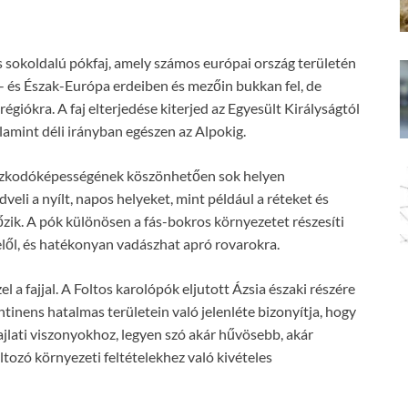
és sokoldalú pókfaj, amely számos európai ország területén
- és Észak-Európa erdeiben és mezőin bukkan fel, de
égiókra. A faj elterjedése kiterjed az Egyesült Királyságtól
lamint déli irányban egészen az Alpokig.
lmazkodóképességének köszönhetően sok helyen
li a nyílt, napos helyeket, mint például a réteket és
őzik. A pók különösen a fás-bokros környezetet részesíti
lől, és hatékonyan vadászhat apró rovarokra.
 fajjal. A Foltos karolópók eljutott Ázsia északi részére
ntinens hatalmas területein való jelenléte bizonyítja, hogy
ajlati viszonyokhoz, legyen szó akár hűvösebb, akár
áltozó környezeti feltételekhez való kivételes