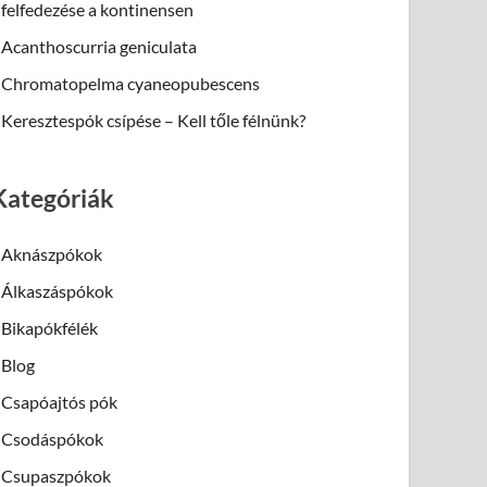
felfedezése a kontinensen
Acanthoscurria geniculata
Chromatopelma cyaneopubescens
Keresztespók csípése – Kell tőle félnünk?
Kategóriák
Aknászpókok
Álkaszáspókok
Bikapókfélék
Blog
Csapóajtós pók
Csodáspókok
Csupaszpókok