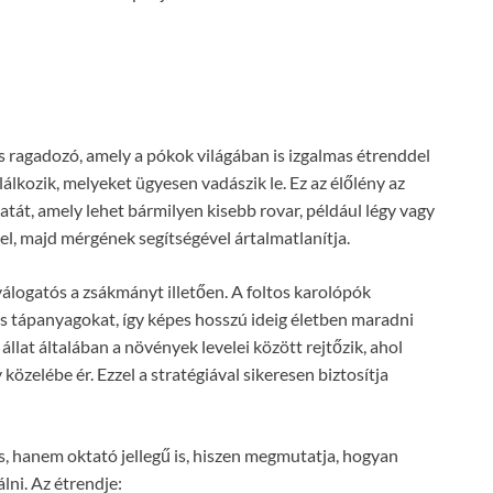
es ragadozó, amely a pókok világában is izgalmas étrenddel
álkozik, melyeket ügyesen vadászik le. Ez az élőlény az
tát, amely lehet bármilyen kisebb rovar, például légy vagy
el, majd mérgének segítségével ártalmatlanítja.
válogatós a zsákmányt illetően. A foltos karolópók
es tápanyagokat, így képes hosszú ideig életben maradni
llat általában a növények levelei között rejtőzik, ahol
özelébe ér. Ezzel a stratégiával sikeresen biztosítja
, hanem oktató jellegű is, hiszen megmutatja, hogyan
lni. Az étrendje: