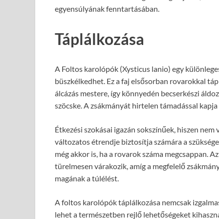
egyensúlyának fenntartásában.
Táplálkozása
A Foltos karolópók (Xysticus lanio) egy különleg
büszkélkedhet. Ez a faj elsősorban rovarokkal tápl
álcázás mestere, így könnyedén becserkészi áldoza
szöcske. A zsákmányát hirtelen támadással kapja 
Étkezési szokásai igazán sokszínűek, hiszen nem 
változatos étrendje biztosítja számára a szükség
még akkor is, ha a rovarok száma megcsappan. Az á
türelmesen várakozik, amíg a megfelelő zsákmány k
magának a túlélést.
A foltos karolópók táplálkozása nemcsak izgalmas
lehet a természetben rejlő lehetőségeket kihaszná