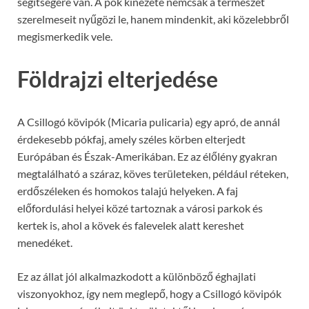
segítségére van. A pók kinézete nemcsak a természet
szerelmeseit nyűgözi le, hanem mindenkit, aki közelebbről
megismerkedik vele.
Földrajzi elterjedése
A Csillogó kövipók (Micaria pulicaria) egy apró, de annál
érdekesebb pókfaj, amely széles körben elterjedt
Európában és Észak-Amerikában. Ez az élőlény gyakran
megtalálható a száraz, köves területeken, például réteken,
erdőszéleken és homokos talajú helyeken. A faj
előfordulási helyei közé tartoznak a városi parkok és
kertek is, ahol a kövek és falevelek alatt kereshet
menedéket.
Ez az állat jól alkalmazkodott a különböző éghajlati
viszonyokhoz, így nem meglepő, hogy a Csillogó kövipók