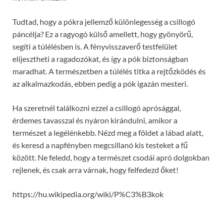
Tudtad, hogy a pókra jellemző különlegesség a csillogó
páncélja? Ez a ragyogó külső amellett, hogy gyönyörű,
segíti a túlélésben is. A fényvisszaverő testfelület
elijesztheti a ragadozókat, és így a pók biztonságban
maradhat. A természetben a túlélés titka a rejtőzködés és
az alkalmazkodás, ebben pedig a pók igazán mesteri.
Ha szeretnél találkozni ezzel a csillogó aprósággal,
érdemes tavasszal és nyáron kirándulni, amikor a
természet a legélénkebb. Nézd meg a földet a lábad alatt,
és keresd a napfényben megcsillanó kis testeket a fű
között. Ne feledd, hogy a természet csodái apró dolgokban
rejlenek, és csak arra várnak, hogy felfedezd őket!
https://hu.wikipedia.org/wiki/P%C3%B3kok