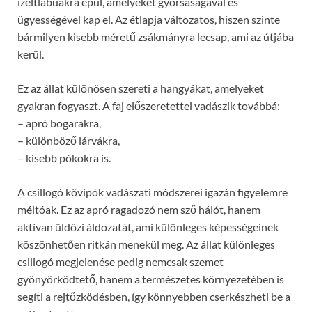
ízeltlábúakra épül, amelyeket gyorsaságával és
ügyességével kap el. Az étlapja változatos, hiszen szinte
bármilyen kisebb méretű zsákmányra lecsap, ami az útjába
kerül.
Ez az állat különösen szereti a hangyákat, amelyeket
gyakran fogyaszt. A faj előszeretettel vadászik továbbá:
– apró bogarakra,
– különböző lárvákra,
– kisebb pókokra is.
A csillogó kövipók vadászati módszerei igazán figyelemre
méltóak. Ez az apró ragadozó nem sző hálót, hanem
aktívan üldözi áldozatát, ami különleges képességeinek
köszönhetően ritkán menekül meg. Az állat különleges
csillogó megjelenése pedig nemcsak szemet
gyönyörködtető, hanem a természetes környezetében is
segíti a rejtőzködésben, így könnyebben cserkészheti be a