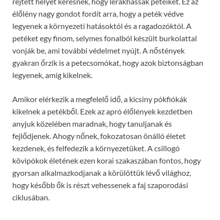
rejtett helyet keresnek, hogy lerakhassák petéiket. Ez az
élőlény nagy gondot fordít arra, hogy a peték védve
legyenek a környezeti hatásoktól és a ragadozóktól. A
petéket egy finom, selymes fonalból készült burkolattal
vonják be, ami további védelmet nyújt. A nőstények
gyakran őrzik is a petecsomókat, hogy azok biztonságban
legyenek, amíg kikelnek.
Amikor elérkezik a megfelelő idő, a kicsiny pókfiókák
kikelnek a petékből. Ezek az apró élőlények kezdetben
anyjuk közelében maradnak, hogy tanuljanak és
fejlődjenek. Ahogy nőnek, fokozatosan önálló életet
kezdenek, és felfedezik a környezetüket. A csillogó
kövipókok életének ezen korai szakaszában fontos, hogy
gyorsan alkalmazkodjanak a körülöttük lévő világhoz,
hogy később ők is részt vehessenek a faj szaporodási
ciklusában.