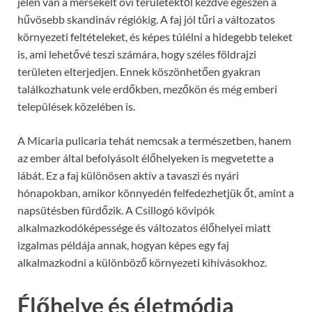
jelen van a mérsékelt övi területektől kezdve egészen a
hűvösebb skandináv régiókig. A faj jól tűri a változatos
környezeti feltételeket, és képes túlélni a hidegebb teleket
is, ami lehetővé teszi számára, hogy széles földrajzi
területen elterjedjen. Ennek köszönhetően gyakran
találkozhatunk vele erdőkben, mezőkön és még emberi
települések közelében is.
A Micaria pulicaria tehát nemcsak a természetben, hanem
az ember által befolyásolt élőhelyeken is megvetette a
lábát. Ez a faj különösen aktív a tavaszi és nyári
hónapokban, amikor könnyedén felfedezhetjük őt, amint a
napsütésben fürdőzik. A Csillogó kövipók
alkalmazkodóképessége és változatos élőhelyei miatt
izgalmas példája annak, hogyan képes egy faj
alkalmazkodni a különböző környezeti kihívásokhoz.
Élőhelye és életmódja