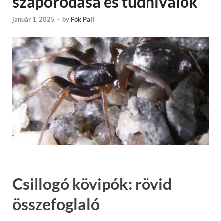
szaporodása és tudnivalók
január 1, 2025
-
by
Pók Pali
Csillogó kövipók: rövid
összefoglaló