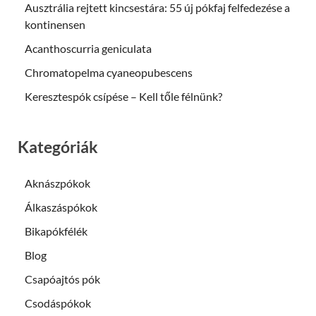
Ausztrália rejtett kincsestára: 55 új pókfaj felfedezése a
kontinensen
Acanthoscurria geniculata
Chromatopelma cyaneopubescens
Keresztespók csípése – Kell tőle félnünk?
Kategóriák
Aknászpókok
Álkaszáspókok
Bikapókfélék
Blog
Csapóajtós pók
Csodáspókok