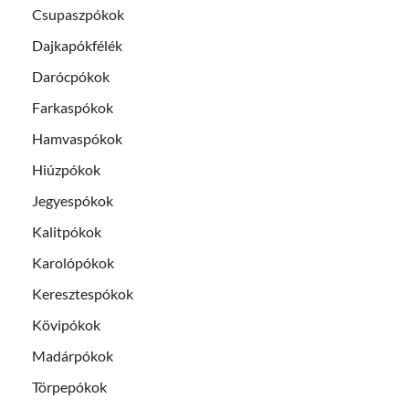
Csupaszpókok
Dajkapókfélék
Darócpókok
Farkaspókok
Hamvaspókok
Hiúzpókok
Jegyespókok
Kalitpókok
Karolópókok
Keresztespókok
Kövipókok
Madárpókok
Törpepókok