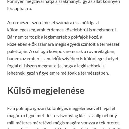
könnyen megzavarhatja a zsákmányt, így az állat könnyen
lecsaphat rá.
A természet szerelmesei számára ez a pók igazi
különlegesség, amit érdemes közelebbről is megismerni.
Bár nem tartozik a legismertebb pókfajok közé, a
közelében élők számára mégis egyedi színfolt a természet
palettáján. A csillogó kövipók nemcsak a rovarvilágban,
hanem az emberi szemlélők szívében is különleges helyet
foglal el, hiszen megmutatja, hogy a legkisebbek is
lehetnek igazán figyelemre méltóak a természetben.
Külső megjelenése
Ez a pókfajta igazán különleges megjelenésével hívja fel
magára a figyelmet. Teste viszonylag kicsi, az alig néhány
milliméteres méretével mégis magára vonzza a tekintetet.