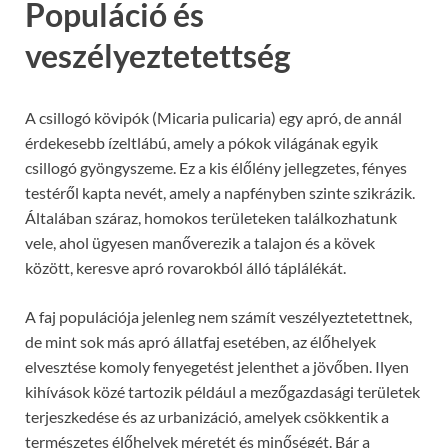
Populáció és
veszélyeztetettség
A csillogó kövipók (Micaria pulicaria) egy apró, de annál
érdekesebb ízeltlábú, amely a pókok világának egyik
csillogó gyöngyszeme. Ez a kis élőlény jellegzetes, fényes
testéről kapta nevét, amely a napfényben szinte szikrázik.
Általában száraz, homokos területeken találkozhatunk
vele, ahol ügyesen manőverezik a talajon és a kövek
között, keresve apró rovarokból álló táplálékát.
A faj populációja jelenleg nem számít veszélyeztetettnek,
de mint sok más apró állatfaj esetében, az élőhelyek
elvesztése komoly fenyegetést jelenthet a jövőben. Ilyen
kihívások közé tartozik például a mezőgazdasági területek
terjeszkedése és az urbanizáció, amelyek csökkentik a
természetes élőhelyek méretét és minőségét. Bár a