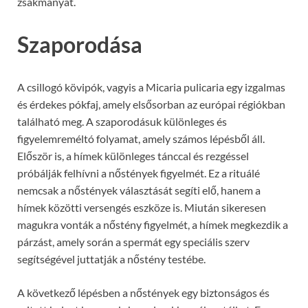
zsákmányát.
Szaporodása
A csillogó kövipók, vagyis a Micaria pulicaria egy izgalmas
és érdekes pókfaj, amely elsősorban az európai régiókban
található meg. A szaporodásuk különleges és
figyelemreméltó folyamat, amely számos lépésből áll.
Először is, a hímek különleges tánccal és rezgéssel
próbálják felhívni a nőstények figyelmét. Ez a rituálé
nemcsak a nőstények választását segíti elő, hanem a
hímek közötti versengés eszköze is. Miután sikeresen
magukra vonták a nőstény figyelmét, a hímek megkezdik a
párzást, amely során a spermát egy speciális szerv
segítségével juttatják a nőstény testébe.
A következő lépésben a nőstények egy biztonságos és