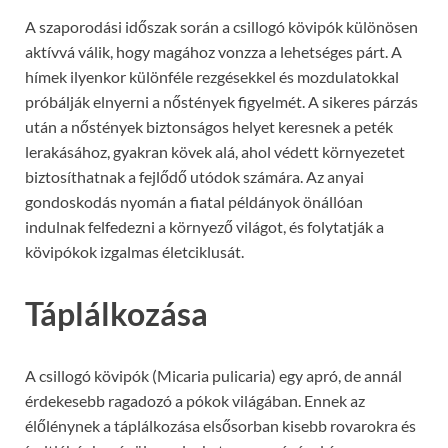
A szaporodási időszak során a csillogó kövipók különösen
aktívvá válik, hogy magához vonzza a lehetséges párt. A
hímek ilyenkor különféle rezgésekkel és mozdulatokkal
próbálják elnyerni a nőstények figyelmét. A sikeres párzás
után a nőstények biztonságos helyet keresnek a peték
lerakásához, gyakran kövek alá, ahol védett környezetet
biztosíthatnak a fejlődő utódok számára. Az anyai
gondoskodás nyomán a fiatal példányok önállóan
indulnak felfedezni a környező világot, és folytatják a
kövipókok izgalmas életciklusát.
Táplálkozása
A csillogó kövipók (Micaria pulicaria) egy apró, de annál
érdekesebb ragadozó a pókok világában. Ennek az
élőlénynek a táplálkozása elsősorban kisebb rovarokra és