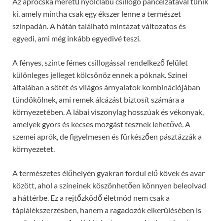
Az aprócska méretű nyolclábú csillogó páncélzatával tűnik
ki, amely mintha csak egy ékszer lenne a természet
színpadán. A hátán található mintázat változatos és
egyedi, ami még inkább egyedivé teszi.
A fényes, szinte fémes csillogással rendelkező felület
különleges jelleget kölcsönöz ennek a póknak. Színei
általában a sötét és világos árnyalatok kombinációjában
tündökölnek, ami remek álcázást biztosít számára a
környezetében. A lábai viszonylag hosszúak és vékonyak,
amelyek gyors és kecses mozgást tesznek lehetővé. A
szemei aprók, de figyelmesen és fürkészően pásztázzák a
környezetet.
A természetes élőhelyén gyakran fordul elő kövek és avar
között, ahol a színeinek köszönhetően könnyen beleolvad
a háttérbe. Ez a rejtőzködő életmód nem csak a
táplálékszerzésben, hanem a ragadozók elkerülésében is