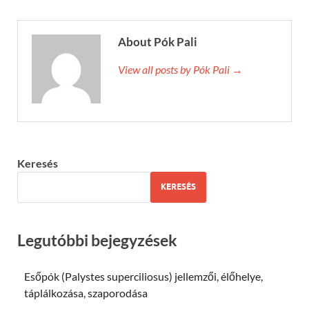
About Pók Pali
View all posts by Pók Pali →
Keresés
KERESÉS
Legutóbbi bejegyzések
Esőpók (Palystes superciliosus) jellemzői, élőhelye,
táplálkozása, szaporodása