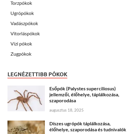
Torzpókok
Ugrópókok
Vadászpókok
Vitorláspókok
Vízi pókok
Zugpókok
LEGNÉZETTIBB PÓKOK
Esőpók (Palystes superciliosus)
jellemzői, élőhelye, táplálkozása,
szaporodása
augusztus 18, 2025
Díszes ugrópók táplálkozása,
élőhelye, szaporodása és tudnivalók