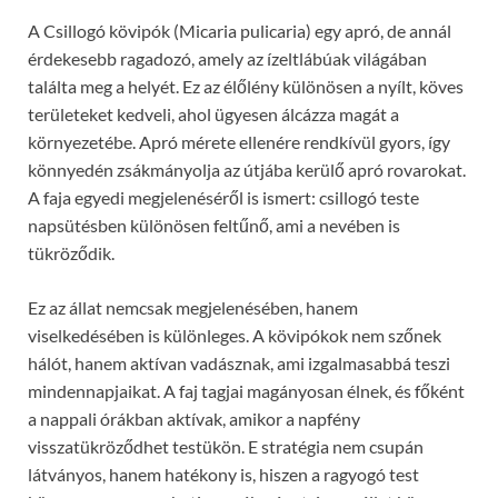
A Csillogó kövipók (Micaria pulicaria) egy apró, de annál
érdekesebb ragadozó, amely az ízeltlábúak világában
találta meg a helyét. Ez az élőlény különösen a nyílt, köves
területeket kedveli, ahol ügyesen álcázza magát a
környezetébe. Apró mérete ellenére rendkívül gyors, így
könnyedén zsákmányolja az útjába kerülő apró rovarokat.
A faja egyedi megjelenéséről is ismert: csillogó teste
napsütésben különösen feltűnő, ami a nevében is
tükröződik.
Ez az állat nemcsak megjelenésében, hanem
viselkedésében is különleges. A kövipókok nem szőnek
hálót, hanem aktívan vadásznak, ami izgalmasabbá teszi
mindennapjaikat. A faj tagjai magányosan élnek, és főként
a nappali órákban aktívak, amikor a napfény
visszatükröződhet testükön. E stratégia nem csupán
látványos, hanem hatékony is, hiszen a ragyogó test