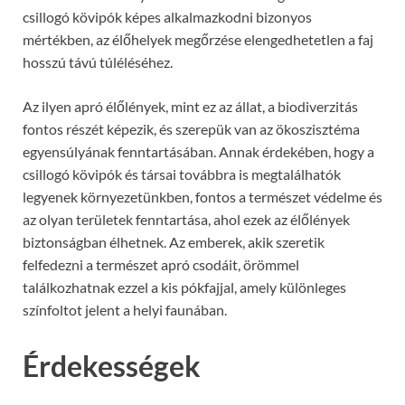
csillogó kövipók képes alkalmazkodni bizonyos
mértékben, az élőhelyek megőrzése elengedhetetlen a faj
hosszú távú túléléséhez.
Az ilyen apró élőlények, mint ez az állat, a biodiverzitás
fontos részét képezik, és szerepük van az ökoszisztéma
egyensúlyának fenntartásában. Annak érdekében, hogy a
csillogó kövipók és társai továbbra is megtalálhatók
legyenek környezetünkben, fontos a természet védelme és
az olyan területek fenntartása, ahol ezek az élőlények
biztonságban élhetnek. Az emberek, akik szeretik
felfedezni a természet apró csodáit, örömmel
találkozhatnak ezzel a kis pókfajjal, amely különleges
színfoltot jelent a helyi faunában.
Érdekességek