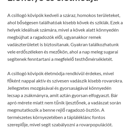
A csillogó kövipók kedveli a száraz, homokos területeket,
ahol bőségesen találhatóak kisebb kövek és sziklák. Ezek a
helyek ideálisak számára, mivel a kövek alatt könnyedén
megbújhat a ragadozók elől, ugyanakkor remek
vadászterületet is biztosítanak. Gyakran találkozhatunk
vele erdőszéleken és mezőkön, ahol a nap meleg sugarai
segítenek fenntartani a megfelelő testhőmérsékletét.
A csillogó kövipók életmódja rendkívül érdekes, mivel
főként nappal aktív és szívesen vadászik kisebb rovarokra.
Jellegzetes mozgásával és gyorsaságával könnyedén
lecsap a zsákmányra, amit aztán gyorsan elfogyaszt. Bár
apró mérete miatt nem tűnik ijesztőnek, a vadászat során
megmutatkozik a benne rejlő ragadozó ösztön. A
természetes környezetében a tápláléklánc fontos
szereplője, mivel segít szabályozni a rovarpopulációt.