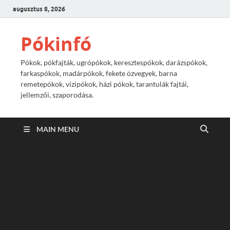
augusztus 8, 2026
Pókinfó
Pókok, pókfajták, ugrópókok, keresztespókok, darázspókok,
farkaspókok, madárpókok, fekete özvegyek, barna
remetepókok, vízipókok, házi pókok, tarantulák fajtái,
jellemzői, szaporodása.
MAIN MENU