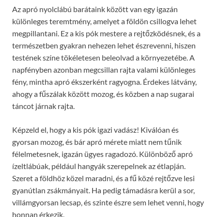
Az apró nyolclábú barátaink között van egy igazán
különleges teremtmény, amelyet a földön csillogva lehet
megpillantani. Ez a kis pók mestere a rejtőzködésnek, és a
természetben gyakran nehezen lehet észrevenni, hiszen
testének színe tökéletesen beleolvad a környezetébe. A
napfényben azonban megcsillan rajta valami különleges
fény, mintha apró ékszerként ragyogna. Érdekes látvány,
ahogy a fűszálak között mozog, és közben a nap sugarai
táncot járnak rajta.
Képzeld el, hogy a kis pók igazi vadász! Kiválóan és
gyorsan mozog, és bár apró mérete miatt nem tűnik
félelmetesnek, igazán ügyes ragadozó. Különböző apró
ízeltlábúak, például hangyák szerepelnek az étlapján.
Szeret a földhöz közel maradni, és a fű közé rejtőzve lesi
gyanútlan zsákmányait. Ha pedig támadásra kerül a sor,
villámgyorsan lecsap, és szinte észre sem lehet venni, hogy
honnan érkezik.