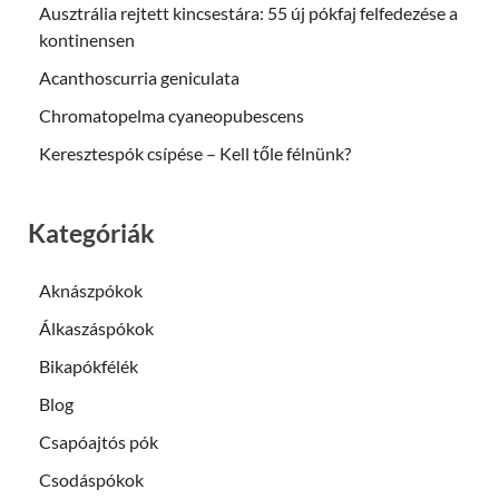
Ausztrália rejtett kincsestára: 55 új pókfaj felfedezése a
kontinensen
Acanthoscurria geniculata
Chromatopelma cyaneopubescens
Keresztespók csípése – Kell tőle félnünk?
Kategóriák
Aknászpókok
Álkaszáspókok
Bikapókfélék
Blog
Csapóajtós pók
Csodáspókok