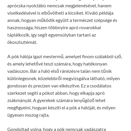
aprócska nyolclábú nemcsak megjelenésével, hanem
viselkedésével is elbűvölheti a kicsiket. Kiváló példája
annak, hogyan működik együtt a természet szépsége és
hasznossága, hiszen többnyire apró rovarokkal
táplálkozik, így segít egyensúlyban tartani az
ökoszisztémát.
A pók hálója igazi mestermű, amelyet finom szálakból sző,
és amely lehetővé teszi számára, hogy hatékonyan
vadásszon. Bár a háló első ránézésre talán nem tűnik
különlegesnek, közelebbről megvizsgálva látható, milyen
gondosan és precízen van elkészítve. Ez a csodálatos
szerkezet segíti a pókot abban, hogy elkapja apró
zsákmányát. A gyerekek számára lenyűgöző lehet
megfigyelni, hogyan készíti el a pók a hálóját, és milyen
ügyesen mozog rajta.
Gondoltad volna, hogy a pók nemcsak vadászatra