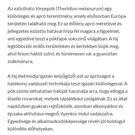
Az ezüsthátú törpepók (Theridion melanurum) egy
különleges és apró teremtmény, amely elsősorban Európa
területén található meg. Ez az élőlény apró méretével és
jellegzetes ezüstös hátával hívja fel magára a figyelmet,
ami egyedivé teszi a pókfajok sokszínű világában. A faj
legtöbbször erdős területeken és kertekben bújik meg,
ahol finom hálóit szövi, és türelmesen vár a gyanútlan
zsákmányra.
A faj életmódja igazán lenyűgöző; ezt az apróságot a
hatékony vadászati technikája teszi igazán különlegessé. A
pók szinte láthatatlan hálóját használja arra, hogy elfogja a
kisebb rovarokat, melyek táplálékául szolgálnak. Ez az állat
napközben gyakran rejtőzködik, azonban alkonyatkor és
éjszaka aktivitása megnő, ilyenkor indul vadászatra.
Egyedisége és alkalmazkodóképessége révén jól boldogul
különféle élőhelyeken.