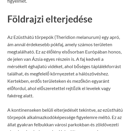
figyelmét.
Földrajzi elterjedése
Az Ezüsthátú törpepók (Theridion melanurum) egy apró,
ám annál érdekesebb pókfaj, amely számos területen
megtalálható. Ez az élőlény elsősorban Európában honos,
de jelen van Ázsia egyes részein is. A faj kedveli a
mérsékelt éghajlatú vidéket, ahol bőséges táplálékforrást
találhat, és megfelelő környezetet a hálószövéshez.
Kertekben, erdős területeken és mezőkön egyaránt
előfordul, ahol előszeretettel rejtőzik el levelek vagy
fakéreg alatt.
A kontinenseken belüli elterjedését tekintve, az ezüsthátú
törpepók alkalmazkodóképessége figyelemre méltó. Ez az
állat gyakran felbukkan városi parkokban és zöldövezeti