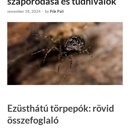
szaporodása és tudnivalók
november 18, 2024
-
by
Pók Pali
Ezüsthátú törpepók: rövid
összefoglaló