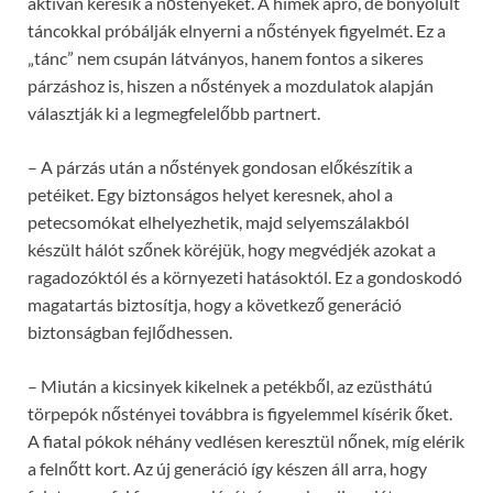
aktívan keresik a nőstényeket. A hímek apró, de bonyolult
táncokkal próbálják elnyerni a nőstények figyelmét. Ez a
„tánc” nem csupán látványos, hanem fontos a sikeres
párzáshoz is, hiszen a nőstények a mozdulatok alapján
választják ki a legmegfelelőbb partnert.
– A párzás után a nőstények gondosan előkészítik a
petéiket. Egy biztonságos helyet keresnek, ahol a
petecsomókat elhelyezhetik, majd selyemszálakból
készült hálót szőnek köréjük, hogy megvédjék azokat a
ragadozóktól és a környezeti hatásoktól. Ez a gondoskodó
magatartás biztosítja, hogy a következő generáció
biztonságban fejlődhessen.
– Miután a kicsinyek kikelnek a petékből, az ezüsthátú
törpepók nőstényei továbbra is figyelemmel kísérik őket.
A fiatal pókok néhány vedlésen keresztül nőnek, míg elérik
a felnőtt kort. Az új generáció így készen áll arra, hogy