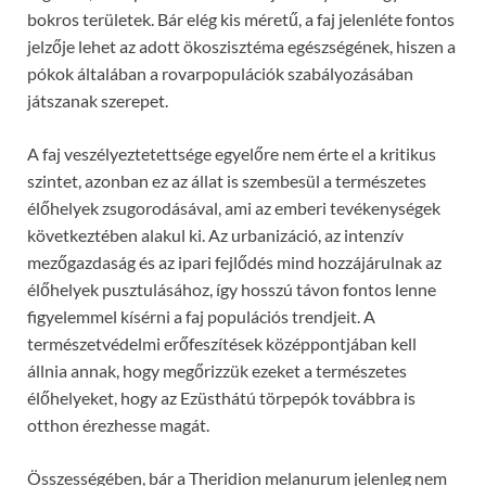
bokros területek. Bár elég kis méretű, a faj jelenléte fontos
jelzője lehet az adott ökoszisztéma egészségének, hiszen a
pókok általában a rovarpopulációk szabályozásában
játszanak szerepet.
A faj veszélyeztetettsége egyelőre nem érte el a kritikus
szintet, azonban ez az állat is szembesül a természetes
élőhelyek zsugorodásával, ami az emberi tevékenységek
következtében alakul ki. Az urbanizáció, az intenzív
mezőgazdaság és az ipari fejlődés mind hozzájárulnak az
élőhelyek pusztulásához, így hosszú távon fontos lenne
figyelemmel kísérni a faj populációs trendjeit. A
természetvédelmi erőfeszítések középpontjában kell
állnia annak, hogy megőrizzük ezeket a természetes
élőhelyeket, hogy az Ezüsthátú törpepók továbbra is
otthon érezhesse magát.
Összességében, bár a Theridion melanurum jelenleg nem