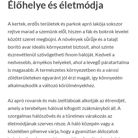
Élőhelye és életmódja
A kertek, erdős területek és parkok apró lakója sokszor
rejtve marad a szemünk elől, hiszen a fák és bokrok levelei
között szeret megbújni. A növények sűrűje és a talajt
borító avar ideális környezetet biztosít, ahol szinte
észrevétlenül szövögetheti finom hálóját. Kedveli a
nedvesebb, árnyékos helyeket, ahol a levegő páratartalma
is magasabb. A természetes környezetben és a városi
zöldterületeken egyaránt jól érzi magát, így könnyedén
alkalmazkodik a változó körülményekhez.
Az apró rovarok és más ízeltlábúak alkotják az étrendjét,
amely a terebélyes hálóval kifogott zsákmányból áll. A
szorgalmas hálószövés és a türelmes várakozás az
életmódjának szerves része. A háló közepén vagy a
közelében pihenve várja, hogy a gyanútlan áldozatok