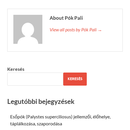
About Pók Pali
View all posts by Pók Pali →
Keresés
KERESÉS
Legutóbbi bejegyzések
Esőpók (Palystes superciliosus) jellemzői, élőhelye,
táplálkozása, szaporodása