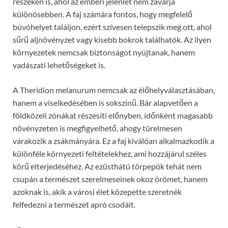
részeken is, ahol az emberi jelenlét nem zavarja
különösebben. A faj számára fontos, hogy megfelelő
búvóhelyet találjon, ezért szívesen telepszik meg ott, ahol
sűrű aljnövényzet vagy kisebb bokrok találhatók. Az ilyen
környezetek nemcsak biztonságot nyújtanak, hanem
vadászati lehetőségeket is.
A Theridion melanurum nemcsak az élőhelyválasztásában,
hanem a viselkedésében is sokszínű. Bár alapvetően a
földközeli zónákat részesíti előnyben, időnként magasabb
növényzeten is megfigyelhető, ahogy türelmesen
várakozik a zsákmányára. Ez a faj kiválóan alkalmazkodik a
különféle környezeti feltételekhez, ami hozzájárul széles
körű elterjedéséhez. Az ezüsthátú törpepók tehát nem
csupán a természet szerelmeseinek okoz örömet, hanem
azoknak is, akik a városi élet közepette szeretnék
felfedezni a természet apró csodáit.