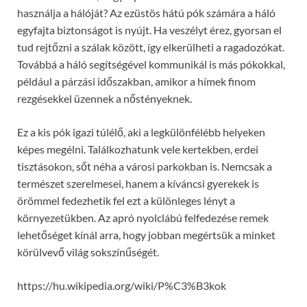
használja a hálóját? Az ezüstös hátú pók számára a háló
egyfajta biztonságot is nyújt. Ha veszélyt érez, gyorsan el
tud rejtőzni a szálak között, így elkerülheti a ragadozókat.
Továbbá a háló segítségével kommunikál is más pókokkal,
például a párzási időszakban, amikor a hímek finom
rezgésekkel üzennek a nőstényeknek.
Ez a kis pók igazi túlélő, aki a legkülönfélébb helyeken
képes megélni. Találkozhatunk vele kertekben, erdei
tisztásokon, sőt néha a városi parkokban is. Nemcsak a
természet szerelmesei, hanem a kíváncsi gyerekek is
örömmel fedezhetik fel ezt a különleges lényt a
környezetükben. Az apró nyolclábú felfedezése remek
lehetőséget kínál arra, hogy jobban megértsük a minket
körülvevő világ sokszínűségét.
https://hu.wikipedia.org/wiki/P%C3%B3kok