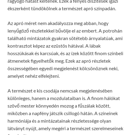
ragyogó hatást keltenek. Ezek a fényes díszítések igazi
ékszerként tündökölnek a természet apró színpadán.
Az apró méret nem akadályozza meg abban, hogy
lenyűgöző részletekkel bűvölje el az embert. A potrohán
található mintázatok gyakran sötétebb árnyalatúak, ami
kontrasztot képez az ezüstös hátával. A lábak
hosszúkásak és karcsúak, és az ízek között finom színbeli
átmenetek figyelhetők meg. Ezek az apró részletek
összességében egyedi megjelenést kölcsönöznek neki,
amelyet nehéz elfelejteni.
A természet e kis csodája nemcsak megjelenésében
különleges, hanem a mozdulataiban is. A finom hálókat
szövő mester könnyedén mozog a fűszálak között,
miközben a napfény játszik csillogó hátán. A színeinek
harmóniája és a mintázatainak részletessége olyan
látványt nyújt, amely megéri a természet szerelmeseinek