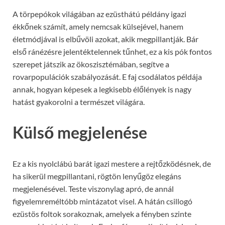
A törpepókok világában az ezüsthátú példány igazi
ékkőnek számít, amely nemcsak külsejével, hanem
életmódjával is elbűvöli azokat, akik megpillantják. Bár
első ránézésre jelentéktelennek tűnhet, ez a kis pók fontos
szerepet játszik az ökoszisztémában, segítve a
rovarpopulációk szabályozását. E faj csodálatos példája
annak, hogyan képesek a legkisebb élőlények is nagy
hatást gyakorolni a természet világára.
Külső megjelenése
Ez a kis nyolclábú barát igazi mestere a rejtőzködésnek, de
ha sikerül megpillantani, rögtön lenyűgöz elegáns
megjelenésével. Teste viszonylag apró, de annál
figyelemreméltóbb mintázatot visel. A hátán csillogó
ezüstös foltok sorakoznak, amelyek a fényben szinte