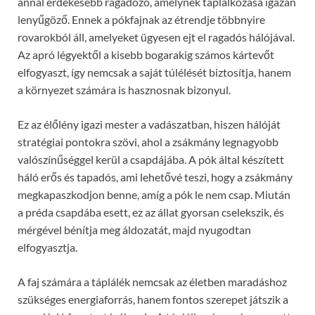
annál érdekesebb ragadozó, amelynek táplálkozása igazán
lenyűgöző. Ennek a pókfajnak az étrendje többnyire
rovarokból áll, amelyeket ügyesen ejt el ragadós hálójával.
Az apró légyektől a kisebb bogarakig számos kártevőt
elfogyaszt, így nemcsak a saját túlélését biztosítja, hanem
a környezet számára is hasznosnak bizonyul.
Ez az élőlény igazi mester a vadászatban, hiszen hálóját
stratégiai pontokra szövi, ahol a zsákmány legnagyobb
valószínűséggel kerül a csapdájába. A pók által készített
háló erős és tapadós, ami lehetővé teszi, hogy a zsákmány
megkapaszkodjon benne, amíg a pók le nem csap. Miután
a préda csapdába esett, ez az állat gyorsan cselekszik, és
mérgével bénítja meg áldozatát, majd nyugodtan
elfogyasztja.
A faj számára a táplálék nemcsak az életben maradáshoz
szükséges energiaforrás, hanem fontos szerepet játszik a