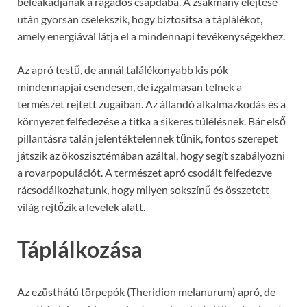
beleakadjanak a ragadós csapdába. A zsákmány elejtése
után gyorsan cselekszik, hogy biztosítsa a táplálékot,
amely energiával látja el a mindennapi tevékenységekhez.
Az apró testű, de annál találékonyabb kis pók
mindennapjai csendesen, de izgalmasan telnek a
természet rejtett zugaiban. Az állandó alkalmazkodás és a
környezet felfedezése a titka a sikeres túlélésnek. Bár első
pillantásra talán jelentéktelennek tűnik, fontos szerepet
játszik az ökoszisztémában azáltal, hogy segít szabályozni
a rovarpopulációt. A természet apró csodáit felfedezve
rácsodálkozhatunk, hogy milyen sokszínű és összetett
világ rejtőzik a levelek alatt.
Táplálkozása
Az ezüsthátú törpepók (Theridion melanurum) apró, de