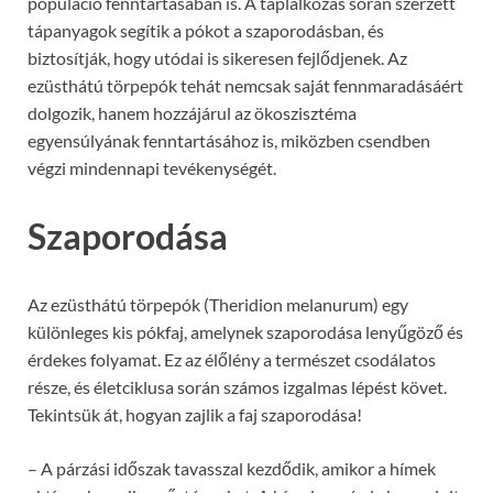
populáció fenntartásában is. A táplálkozás során szerzett
tápanyagok segítik a pókot a szaporodásban, és
biztosítják, hogy utódai is sikeresen fejlődjenek. Az
ezüsthátú törpepók tehát nemcsak saját fennmaradásáért
dolgozik, hanem hozzájárul az ökoszisztéma
egyensúlyának fenntartásához is, miközben csendben
végzi mindennapi tevékenységét.
Szaporodása
Az ezüsthátú törpepók (Theridion melanurum) egy
különleges kis pókfaj, amelynek szaporodása lenyűgöző és
érdekes folyamat. Ez az élőlény a természet csodálatos
része, és életciklusa során számos izgalmas lépést követ.
Tekintsük át, hogyan zajlik a faj szaporodása!
– A párzási időszak tavasszal kezdődik, amikor a hímek