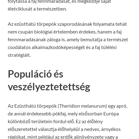
folytassa a faj fennmaradását, és megkezdje saját
életciklusát a természetben.
Az ezüsthátú törpepók szaporodásának folyamata tehát
nem csupán biológiai értelemben érdekes, hanem a faj
fennmaradásának záloga is, amely bemutatja a természet
csodálatos alkalmazkodóképességét és a faj túlélési
stratégiáit.
Populáció és
veszélyeztetettség
Az Ezüsthátú törpepók (Theridion melanurum) egy apró,
de annál érdekesebb pókfaj, mely elsősorban Európa
különböző területein fordul elő. Ez az élőlény
előszeretettel választja élőhelyéül a nedves, árnyékos
régiókat, mint például az erdők aljnövényzete vagy a