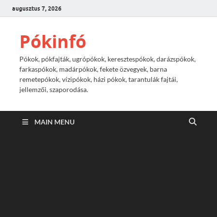
augusztus 7, 2026
Pókinfó
Pókok, pókfajták, ugrópókok, keresztespókok, darázspókok,
farkaspókok, madárpókok, fekete özvegyek, barna
remetepókok, vízipókok, házi pókok, tarantulák fajtái,
jellemzői, szaporodása.
MAIN MENU