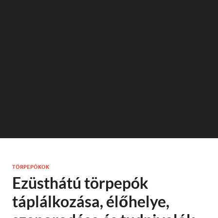
TÖRPEPÓKOK
Ezüsthátú törpepók
táplálkozása, élőhelye,