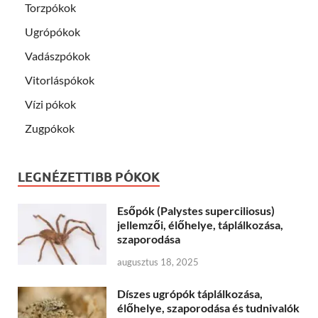
Torzpókok
Ugrópókok
Vadászpókok
Vitorláspókok
Vízi pókok
Zugpókok
LEGNÉZETTIBB PÓKOK
Esőpók (Palystes superciliosus)
jellemzői, élőhelye, táplálkozása,
szaporodása
augusztus 18, 2025
Díszes ugrópók táplálkozása,
élőhelye, szaporodása és tudnivalók