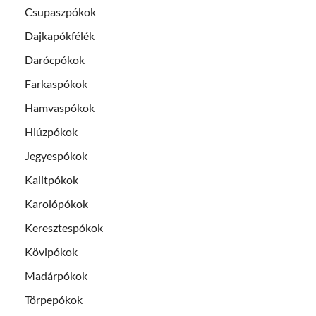
Csupaszpókok
Dajkapókfélék
Darócpókok
Farkaspókok
Hamvaspókok
Hiúzpókok
Jegyespókok
Kalitpókok
Karolópókok
Keresztespókok
Kövipókok
Madárpókok
Törpepókok