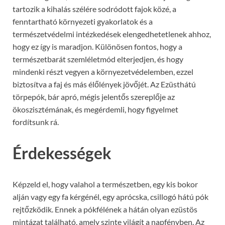
tartozik a kihalás szélére sodródott fajok közé, a
fenntartható környezeti gyakorlatok és a
természetvédelmi intézkedések elengedhetetlenek ahhoz,
hogy ez így is maradjon. Különösen fontos, hogy a
természetbarát szemléletmód elterjedjen, és hogy
mindenki részt vegyen a környezetvédelemben, ezzel
biztosítva a faj és más élőlények jövőjét. Az Ezüsthátú
törpepók, bár apró, mégis jelentős szereplője az
ökoszisztémának, és megérdemli, hogy figyelmet
fordítsunk rá.
Érdekességek
Képzeld el, hogy valahol a természetben, egy kis bokor
alján vagy egy fa kérgénél, egy aprócska, csillogó hátú pók
rejtőzködik. Ennek a pókfélének a hátán olyan ezüstös
mintázat található, amely szinte világít a napfényben. Az