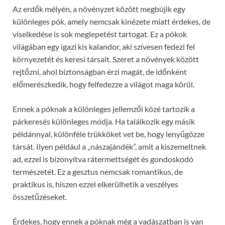
Az erdők mélyén, a növényzet között megbújik egy
különleges pók, amely nemcsak kinézete miatt érdekes, de
viselkedése is sok meglepetést tartogat. Ez a pókok
világában egy igazi kis kalandor, aki szívesen fedezi fel
környezetét és keresi társait. Szeret a növények között
rejtőzni, ahol biztonságban érzi magát, de időnként
előmerészkedik, hogy felfedezze a világot maga körül.
Ennek a póknak a különleges jellemzői közé tartozik a
párkeresés különleges módja. Ha találkozik egy másik
példánnyal, különféle trükköket vet be, hogy lenyűgözze
társát. Ilyen például a „nászajándék”, amit a kiszemeltnek
ad, ezzel is bizonyítva rátermettségét és gondoskodó
természetét. Ez a gesztus nemcsak romantikus, de
praktikus is, hiszen ezzel elkerülhetik a veszélyes
összetűzéseket.
Érdekes, hogy ennek a póknak még a vadászatban is van