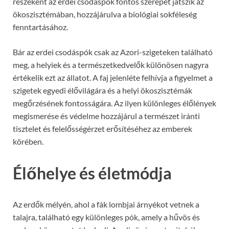
részeként az erdei csodáspók fontos szerepet játszik az
ökoszisztémában, hozzájárulva a biológiai sokféleség
fenntartásához.
Bár az erdei csodáspók csak az Azori-szigeteken található
meg, a helyiek és a természetkedvelők különösen nagyra
értékelik ezt az állatot. A faj jelenléte felhívja a figyelmet a
szigetek egyedi élővilágára és a helyi ökoszisztémák
megőrzésének fontosságára. Az ilyen különleges élőlények
megismerése és védelme hozzájárul a természet iránti
tisztelet és felelősségérzet erősítéséhez az emberek
körében.
Élőhelye és életmódja
Az erdők mélyén, ahol a fák lombjai árnyékot vetnek a
talajra, található egy különleges pók, amely a hűvös és