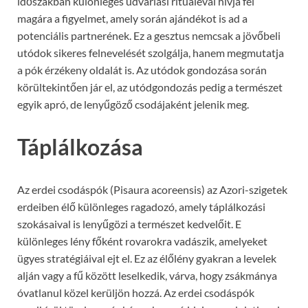
időszakban különleges udvarlási rituáléval hívja fel
magára a figyelmet, amely során ajándékot is ad a
potenciális partnerének. Ez a gesztus nemcsak a jövőbeli
utódok sikeres felnevelését szolgálja, hanem megmutatja
a pók érzékeny oldalát is. Az utódok gondozása során
körültekintően jár el, az utódgondozás pedig a természet
egyik apró, de lenyűgöző csodájaként jelenik meg.
Táplálkozása
Az erdei csodáspók (Pisaura acoreensis) az Azori-szigetek
erdeiben élő különleges ragadozó, amely táplálkozási
szokásaival is lenyűgözi a természet kedvelőit. E
különleges lény főként rovarokra vadászik, amelyeket
ügyes stratégiáival ejt el. Ez az élőlény gyakran a levelek
alján vagy a fű között leselkedik, várva, hogy zsákmánya
óvatlanul közel kerüljön hozzá. Az erdei csodáspók