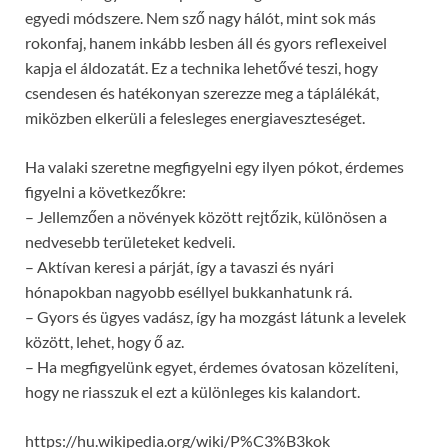
egyedi módszere. Nem sző nagy hálót, mint sok más
rokonfaj, hanem inkább lesben áll és gyors reflexeivel
kapja el áldozatát. Ez a technika lehetővé teszi, hogy
csendesen és hatékonyan szerezze meg a táplálékát,
miközben elkerüli a felesleges energiaveszteséget.
Ha valaki szeretne megfigyelni egy ilyen pókot, érdemes
figyelni a következőkre:
– Jellemzően a növények között rejtőzik, különösen a
nedvesebb területeket kedveli.
– Aktívan keresi a párját, így a tavaszi és nyári
hónapokban nagyobb eséllyel bukkanhatunk rá.
– Gyors és ügyes vadász, így ha mozgást látunk a levelek
között, lehet, hogy ő az.
– Ha megfigyelünk egyet, érdemes óvatosan közelíteni,
hogy ne riasszuk el ezt a különleges kis kalandort.
https://hu.wikipedia.org/wiki/P%C3%B3kok