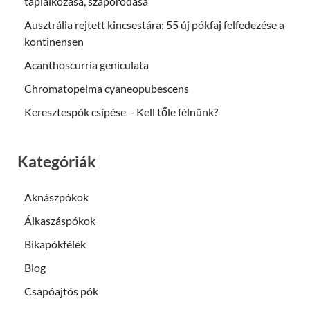
táplálkozása, szaporodása
Ausztrália rejtett kincsestára: 55 új pókfaj felfedezése a
kontinensen
Acanthoscurria geniculata
Chromatopelma cyaneopubescens
Keresztespók csípése – Kell tőle félnünk?
Kategóriák
Aknászpókok
Álkaszáspókok
Bikapókfélék
Blog
Csapóajtós pók