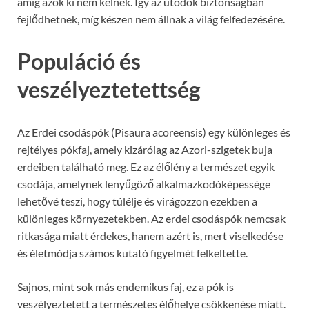
amíg azok ki nem kelnek. Így az utódok biztonságban
fejlődhetnek, míg készen nem állnak a világ felfedezésére.
Populáció és
veszélyeztetettség
Az Erdei csodáspók (Pisaura acoreensis) egy különleges és
rejtélyes pókfaj, amely kizárólag az Azori-szigetek buja
erdeiben található meg. Ez az élőlény a természet egyik
csodája, amelynek lenyűgöző alkalmazkodóképessége
lehetővé teszi, hogy túlélje és virágozzon ezekben a
különleges környezetekben. Az erdei csodáspók nemcsak
ritkasága miatt érdekes, hanem azért is, mert viselkedése
és életmódja számos kutató figyelmét felkeltette.
Sajnos, mint sok más endemikus faj, ez a pók is
veszélyeztetett a természetes élőhelye csökkenése miatt.