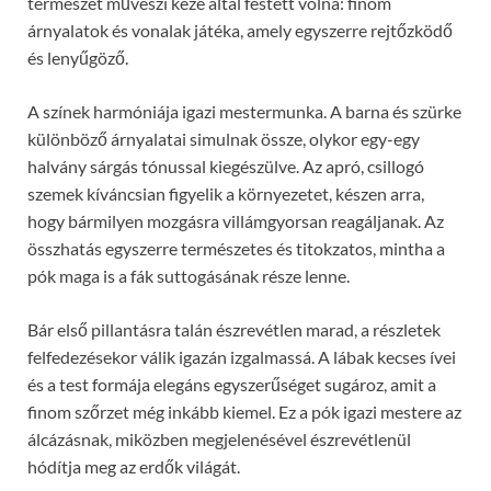
természet művészi keze által festett volna: finom
árnyalatok és vonalak játéka, amely egyszerre rejtőzködő
és lenyűgöző.
A színek harmóniája igazi mestermunka. A barna és szürke
különböző árnyalatai simulnak össze, olykor egy-egy
halvány sárgás tónussal kiegészülve. Az apró, csillogó
szemek kíváncsian figyelik a környezetet, készen arra,
hogy bármilyen mozgásra villámgyorsan reagáljanak. Az
összhatás egyszerre természetes és titokzatos, mintha a
pók maga is a fák suttogásának része lenne.
Bár első pillantásra talán észrevétlen marad, a részletek
felfedezésekor válik igazán izgalmassá. A lábak kecses ívei
és a test formája elegáns egyszerűséget sugároz, amit a
finom szőrzet még inkább kiemel. Ez a pók igazi mestere az
álcázásnak, miközben megjelenésével észrevétlenül
hódítja meg az erdők világát.