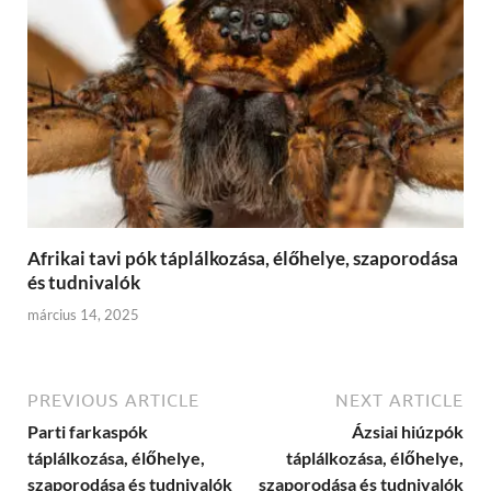
Afrikai tavi pók táplálkozása, élőhelye, szaporodása
és tudnivalók
március 14, 2025
PREVIOUS ARTICLE
NEXT ARTICLE
Parti farkaspók
Ázsiai hiúzpók
táplálkozása, élőhelye,
táplálkozása, élőhelye,
szaporodása és tudnivalók
szaporodása és tudnivalók