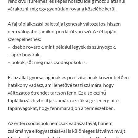
rendkívül türelmes, és képes hosszú ideig mozdulatlanul
várakozni, míg egy gyanútlan rovar a közelébe kerül.
A faj táplálkozási palettája igencsak változatos, hiszen
nem válogatós, amikor prédáról van szó. Az étlapján
szerepelhetnek:
– kisebb rovarok, mint például legyek és szúnyogok,
– apró bogarak,
– pókok, sőt még más csodáspókok is.
Ez az állat gyorsaságának és precizitásának köszönhetően
hatékony vadász, ami lehetővé teszi számára, hogy
változatos étrendet tartson fenn. Ez a sokszínű
táplálkozás biztosítja számára a szükséges energiát és
tápanyagokat, hogy fennmaradjon a természetben.
Az erdei csodáspók nemcsak vadászatával, hanem
zsákmánya elfogyasztásával is különleges látványt nyújt.