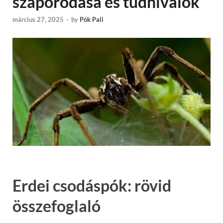
szaporodása és tudnivalók
március 27, 2025
-
by
Pók Pali
Erdei csodáspók: rövid
összefoglaló