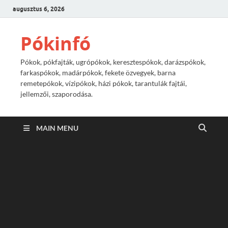
augusztus 6, 2026
Pókinfó
Pókok, pókfajták, ugrópókok, keresztespókok, darázspókok,
farkaspókok, madárpókok, fekete özvegyek, barna
remetepókok, vízipókok, házi pókok, tarantulák fajtái,
jellemzői, szaporodása.
MAIN MENU