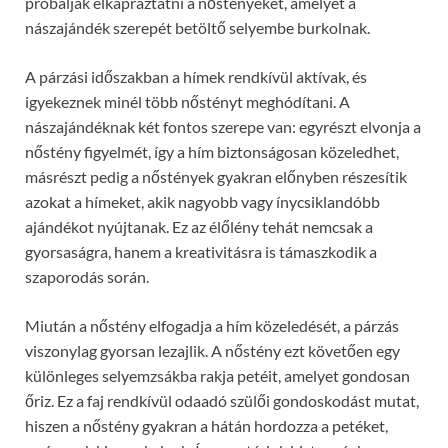
próbálják elkápráztatni a nőstényeket, amelyet a
nászajándék szerepét betöltő selyembe burkolnak.
A párzási időszakban a hímek rendkívül aktívak, és
igyekeznek minél több nőstényt meghódítani. A
nászajándéknak két fontos szerepe van: egyrészt elvonja a
nőstény figyelmét, így a hím biztonságosan közeledhet,
másrészt pedig a nőstények gyakran előnyben részesítik
azokat a hímeket, akik nagyobb vagy ínycsiklandóbb
ajándékot nyújtanak. Ez az élőlény tehát nemcsak a
gyorsaságra, hanem a kreativitásra is támaszkodik a
szaporodás során.
Miután a nőstény elfogadja a hím közeledését, a párzás
viszonylag gyorsan lezajlik. A nőstény ezt követően egy
különleges selyemzsákba rakja petéit, amelyet gondosan
őriz. Ez a faj rendkívül odaadó szülői gondoskodást mutat,
hiszen a nőstény gyakran a hátán hordozza a petéket,