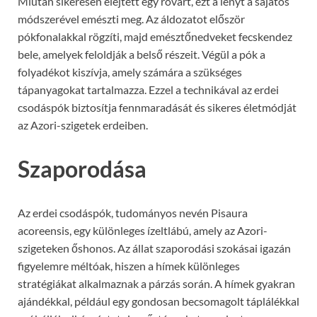
Miután sikeresen elejtett egy rovart, ezt a lényt a sajátos
módszerével emészti meg. Az áldozatot először
pókfonalakkal rögzíti, majd emésztőnedveket fecskendez
bele, amelyek feloldják a belső részeit. Végül a pók a
folyadékot kiszívja, amely számára a szükséges
tápanyagokat tartalmazza. Ezzel a technikával az erdei
csodáspók biztosítja fennmaradását és sikeres életmódját
az Azori-szigetek erdeiben.
Szaporodása
Az erdei csodáspók, tudományos nevén Pisaura
acoreensis, egy különleges ízeltlábú, amely az Azori-
szigeteken őshonos. Az állat szaporodási szokásai igazán
figyelemre méltóak, hiszen a hímek különleges
stratégiákat alkalmaznak a párzás során. A hímek gyakran
ajándékkal, például egy gondosan becsomagolt táplálékkal