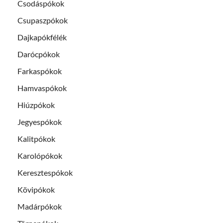
Csodáspókok
Csupaszpókok
Dajkapókfélék
Darócpókok
Farkaspókok
Hamvaspókok
Hiúzpókok
Jegyespókok
Kalitpókok
Karolópókok
Keresztespókok
Kövipókok
Madárpókok