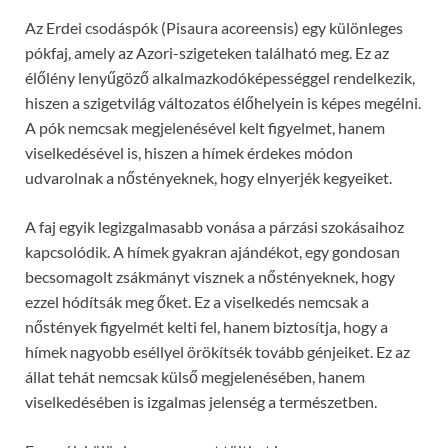
Az Erdei csodáspók (Pisaura acoreensis) egy különleges
pókfaj, amely az Azori-szigeteken található meg. Ez az
élőlény lenyűgöző alkalmazkodóképességgel rendelkezik,
hiszen a szigetvilág változatos élőhelyein is képes megélni.
A pók nemcsak megjelenésével kelt figyelmet, hanem
viselkedésével is, hiszen a hímek érdekes módon
udvarolnak a nőstényeknek, hogy elnyerjék kegyeiket.
A faj egyik legizgalmasabb vonása a párzási szokásaihoz
kapcsolódik. A hímek gyakran ajándékot, egy gondosan
becsomagolt zsákmányt visznek a nőstényeknek, hogy
ezzel hódítsák meg őket. Ez a viselkedés nemcsak a
nőstények figyelmét kelti fel, hanem biztosítja, hogy a
hímek nagyobb eséllyel örökítsék tovább génjeiket. Ez az
állat tehát nemcsak külső megjelenésében, hanem
viselkedésében is izgalmas jelenség a természetben.