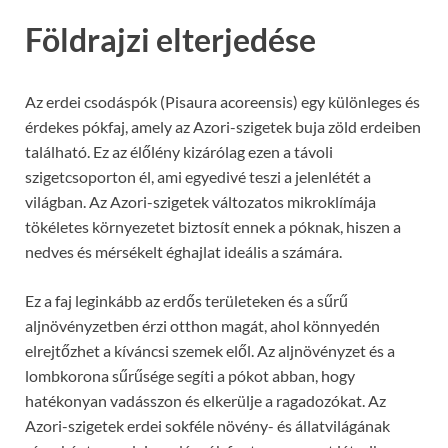
Földrajzi elterjedése
Az erdei csodáspók (Pisaura acoreensis) egy különleges és
érdekes pókfaj, amely az Azori-szigetek buja zöld erdeiben
található. Ez az élőlény kizárólag ezen a távoli
szigetcsoporton él, ami egyedivé teszi a jelenlétét a
világban. Az Azori-szigetek változatos mikroklímája
tökéletes környezetet biztosít ennek a póknak, hiszen a
nedves és mérsékelt éghajlat ideális a számára.
Ez a faj leginkább az erdős területeken és a sűrű
aljnövényzetben érzi otthon magát, ahol könnyedén
elrejtőzhet a kíváncsi szemek elől. Az aljnövényzet és a
lombkorona sűrűsége segíti a pókot abban, hogy
hatékonyan vadásszon és elkerülje a ragadozókat. Az
Azori-szigetek erdei sokféle növény- és állatvilágának