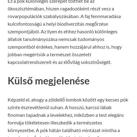
Ez a pók különleges szerepet tölthet be az
ökoszisztémában, hiszen ragadozóként részt vesz a
rovarpopulációk szabályozásában. A faj fennmaradása
kulcsfontosságú a helyi biodiverzitás megőrzése
szempontjából. Az ilyen és ehhez hasonló különleges
állatok tanulmányozása nemcsak tudományos
szempontból érdekes, hanem hozzájárul ahhoz is, hogy
jobban megértsük a természet összetett
kapcsolatrendszereit és az élővilág sokszínűségét.
Külső megjelenése
Képzeld el, ahogy a zöldellő lombok között egy kecses pók
szinte észrevétlenül suhan. A hosszú, karcsú lábak
finoman tapadnak a levelekhez, miközben a test elegáns
formája tökéletesen illeszkedik a természetes
környezetbe. A pók hátán található mintázat mintha a