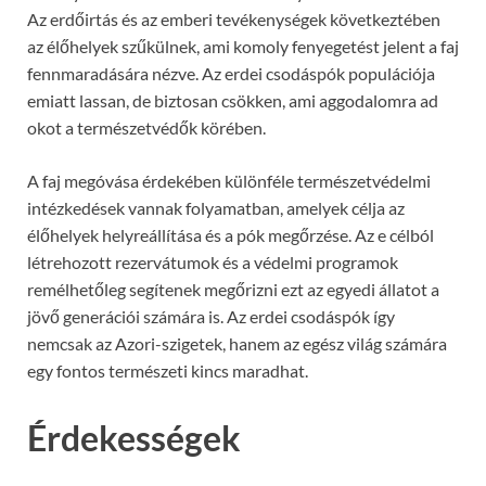
Az erdőirtás és az emberi tevékenységek következtében
az élőhelyek szűkülnek, ami komoly fenyegetést jelent a faj
fennmaradására nézve. Az erdei csodáspók populációja
emiatt lassan, de biztosan csökken, ami aggodalomra ad
okot a természetvédők körében.
A faj megóvása érdekében különféle természetvédelmi
intézkedések vannak folyamatban, amelyek célja az
élőhelyek helyreállítása és a pók megőrzése. Az e célból
létrehozott rezervátumok és a védelmi programok
remélhetőleg segítenek megőrizni ezt az egyedi állatot a
jövő generációi számára is. Az erdei csodáspók így
nemcsak az Azori-szigetek, hanem az egész világ számára
egy fontos természeti kincs maradhat.
Érdekességek