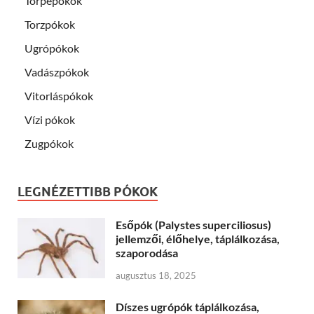
Törpepókok
Torzpókok
Ugrópókok
Vadászpókok
Vitorláspókok
Vízi pókok
Zugpókok
LEGNÉZETTIBB PÓKOK
Esőpók (Palystes superciliosus)
jellemzői, élőhelye, táplálkozása,
szaporodása
augusztus 18, 2025
Díszes ugrópók táplálkozása,