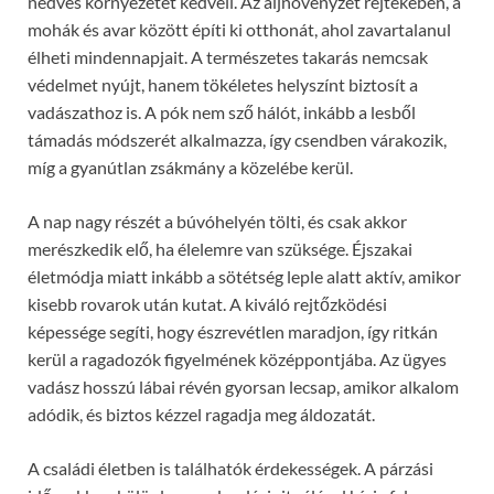
nedves környezetet kedveli. Az aljnövényzet rejtekében, a
mohák és avar között építi ki otthonát, ahol zavartalanul
élheti mindennapjait. A természetes takarás nemcsak
védelmet nyújt, hanem tökéletes helyszínt biztosít a
vadászathoz is. A pók nem sző hálót, inkább a lesből
támadás módszerét alkalmazza, így csendben várakozik,
míg a gyanútlan zsákmány a közelébe kerül.
A nap nagy részét a búvóhelyén tölti, és csak akkor
merészkedik elő, ha élelemre van szüksége. Éjszakai
életmódja miatt inkább a sötétség leple alatt aktív, amikor
kisebb rovarok után kutat. A kiváló rejtőzködési
képessége segíti, hogy észrevétlen maradjon, így ritkán
kerül a ragadozók figyelmének középpontjába. Az ügyes
vadász hosszú lábai révén gyorsan lecsap, amikor alkalom
adódik, és biztos kézzel ragadja meg áldozatát.
A családi életben is találhatók érdekességek. A párzási