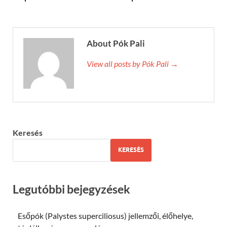
About Pók Pali
View all posts by Pók Pali →
Keresés
KERESÉS
Legutóbbi bejegyzések
Esőpók (Palystes superciliosus) jellemzői, élőhelye,