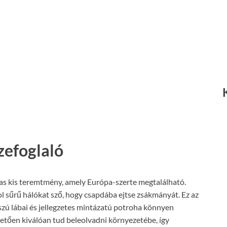
zefoglaló
mas kis teremtmény, amely Európa-szerte megtalálható.
ol sűrű hálókat sző, hogy csapdába ejtse zsákmányát. Ez az
szú lábai és jellegzetes mintázatú potroha könnyen
hetően kiválóan tud beleolvadni környezetébe, így