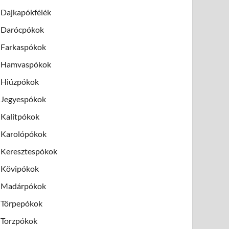
Dajkapókfélék
Darócpókok
Farkaspókok
Hamvaspókok
Hiúzpókok
Jegyespókok
Kalitpókok
Karolópókok
Keresztespókok
Kövipókok
Madárpókok
Törpepókok
Torzpókok