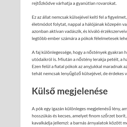
rejtőzködve várhatja a gyanútlan rovarokat.
Ez az állat nemcsak külsejével kelti fel a figyelme
életmódot folytat, nappal a hálójának közepén vag
azonban aktívan vadászik, és kiváló érzékszerveiv
legtöbb ember számára a pókok félelmetesek lehet
A faj különlegessége, hogy a nőstények gyakran 
utódaikról is. Miután a nőstény lerakja petéit, a
Ezen felül a fiatal pókok az anyjukkal maradnak az 
tehát nemcsak lenyűgöző külsejével, de érdekes vi
Külső megjelenése
A pók egy igazán különleges megjelenésű lény, am
hosszúkás és kecses, amelyet finom szőrzet borít,
kavalkádja jellemzi: a barnás árnyalatok között m