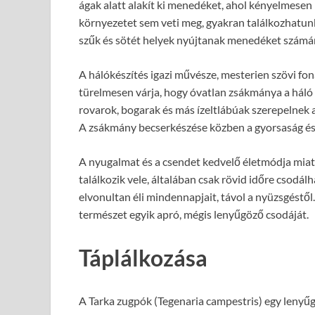
ágak alatt alakít ki menedéket, ahol kényelmesen
környezetet sem veti meg, gyakran találkozhatunk
szűk és sötét helyek nyújtanak menedéket számá
A hálókészítés igazi művésze, mesterien szövi fona
türelmesen várja, hogy óvatlan zsákmánya a háló 
rovarok, bogarak és más ízeltlábúak szerepelnek a
A zsákmány becserkészése közben a gyorsaság és 
A nyugalmat és a csendet kedvelő életmódja miatt 
találkozik vele, általában csak rövid időre csodál
elvonultan éli mindennapjait, távol a nyüzsgéstől
természet egyik apró, mégis lenyűgöző csodáját.
Táplálkozása
A Tarka zugpók (Tegenaria campestris) egy lenyűg