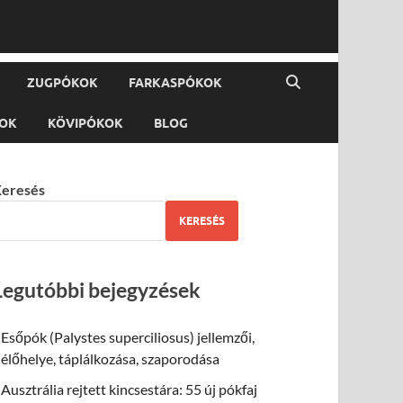
ZUGPÓKOK
FARKASPÓKOK
KOK
KÖVIPÓKOK
BLOG
eresés
KERESÉS
Legutóbbi bejegyzések
Esőpók (Palystes superciliosus) jellemzői,
élőhelye, táplálkozása, szaporodása
Ausztrália rejtett kincsestára: 55 új pókfaj