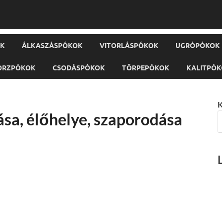
OK
ÁLKASZÁSPÓKOK
VITORLÁSPÓKOK
UGRÓPÓKOK
ORZPÓKOK
CSODÁSPÓKOK
TÖRPEPÓKOK
KALITPÓ
K
ása, élőhelye, szaporodása