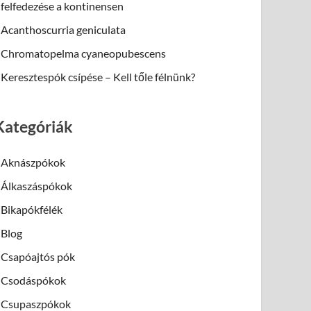
felfedezése a kontinensen
Acanthoscurria geniculata
Chromatopelma cyaneopubescens
Keresztespók csípése – Kell tőle félnünk?
Kategóriák
Aknászpókok
Álkaszáspókok
Bikapókfélék
Blog
Csapóajtós pók
Csodáspókok
Csupaszpókok