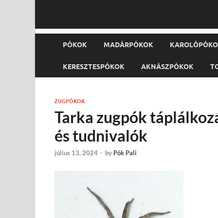
PÓKOK
MADÁRPÓKOK
KAROLÓPÓK
KERESZTESPÓKOK
AKNÁSZPÓKOK
T
ZUGPÓKOK
Tarka zugpók táplálkoz
és tudnivalók
július 13, 2024
-
by
Pók Pali