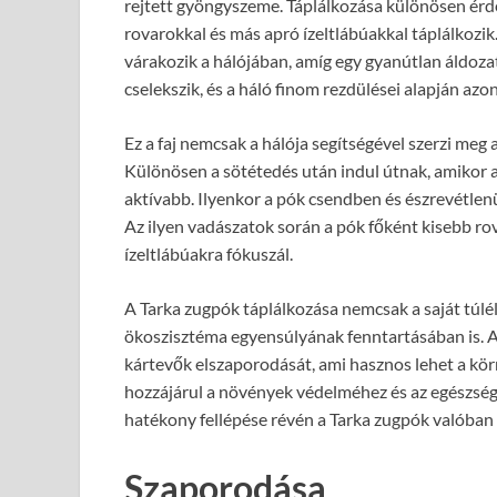
rejtett gyöngyszeme. Táplálkozása különösen érde
rovarokkal és más apró ízeltlábúakkal táplálkozi
várakozik a hálójában, amíg egy gyanútlan áldoza
cselekszik, és a háló finom rezdülései alapján azo
Ez a faj nemcsak a hálója segítségével szerzi meg 
Különösen a sötétedés után indul útnak, amikor 
aktívabb. Ilyenkor a pók csendben és észrevétlenül
Az ilyen vadászatok során a pók főként kisebb ro
ízeltlábúakra fókuszál.
A Tarka zugpók táplálkozása nemcsak a saját túlél
ökoszisztéma egyensúlyának fenntartásában is. Az
kártevők elszaporodását, ami hasznos lehet a kör
hozzájárul a növények védelméhez és az egészsége
hatékony fellépése révén a Tarka zugpók valóban 
Szaporodása