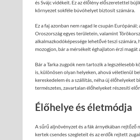
és Svájc vidékeit. Ez az élőlény előszeretettel búj
környezet sokféle búvóhelyet biztosít számára.
Ez a faj azonban nem ragad le csupán Európánál; a
Oroszország egyes területein, valamint Törökorsz
alkalmazkodóképessége lehetővé teszi számára, 
mozogjon, bár a mérsékelt éghajlaton érzi magát 
Bár a Tarka zugpók nem tartozik a legszélesebb k
is, különösen olyan helyeken, ahová véletlenül b
kereskedelem és a szállítás, néha új élőhelyeket b
természetes, zavartalan élőhelyeket részesíti előn
Élőhelye és életmódja
A sűrű aljnövényzet és a fák árnyékában rejtőző n
kertek csendes szegleteit és az erdők rejtett zuga