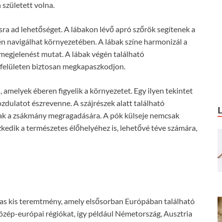
született volna.
ra ad lehetőséget. A lábakon lévő apró szőrök segítenek a
n navigálhat környezetében. A lábak színe harmonizál a
t megjelenést mutat. A lábak végén található
 felületen biztosan megkapaszkodjon.
l, amelyek éberen figyelik a környezetet. Egy ilyen tekintet
zdulatot észrevenne. A szájrészek alatt található
nak a zsákmány megragadására. A pók külseje nemcsak
zkedik a természetes élőhelyéhez is, lehetővé téve számára,
mas kis teremtmény, amely elsősorban Európában található
közép-európai régiókat, így például Németország, Ausztria