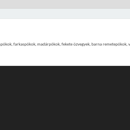
pókok, farkaspókok, madárpókok, fekete özvegyek, barna remetepókok, vízi