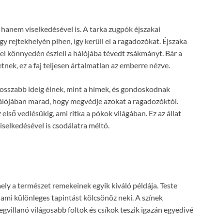
t, hanem viselkedésével is. A tarka zugpók éjszakai
y rejtekhelyén pihen, így kerüli el a ragadozókat. Éjszaka
el könnyedén észleli a hálójába tévedt zsákmányt. Bár a
nek, ez a faj teljesen ártalmatlan az emberre nézve.
hosszabb ideig élnek, mint a hímek, és gondoskodnak
 hálójában marad, hogy megvédje azokat a ragadozóktól.
első vedlésükig, ami ritka a pókok világában. Ez az állat
selkedésével is csodálatra méltó.
ely a természet remekeinek egyik kiváló példája. Teste
 ami különleges tapintást kölcsönöz neki. A színek
egvillanó világosabb foltok és csíkok teszik igazán egyedivé