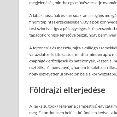
megjelenését, mintha egy művész ecsetje nyomán 
A lábak hosszúak és karcsúak, ami elegáns mozgás
finom tapintás érzékelésében, így a pók könnyedé
test színeivel, így a pók egységes és összeszedet
tapadókorongok lehetővé teszik, hogy bármilyen
A fejtor erős és masszív, rajta a csillogó szemekke
varázslatos és titokzatos, mintha minden apró mo
csáprágók erőteljesek és hatékonyak, készen áll
esztétikai élményt nyújt, hanem tökéletesen illes
hogy észrevétlenül olvadjon bele a környezetébe.
Földrajzi elterjedése
A Tarka zugpók (Tegenaria campestris) egy izgal
meg. E kontinensen belül is különösen kedveli a 