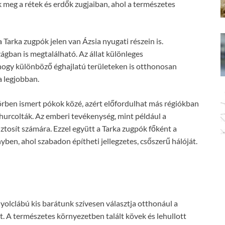
ik meg a rétek és erdők zugjaiban, ahol a természetes
 Tarka zugpók jelen van Ázsia nyugati részein is.
ágban is megtalálható. Az állat különleges
hogy különböző éghajlatú területeken is otthonosan
a legjobban.
örben ismert pókok közé, azért előfordulhat más régiókban
ehurcolták. Az emberi tevékenység, mint például a
iztosít számára. Ezzel együtt a Tarka zugpók főként a
yben, ahol szabadon építheti jellegzetes, csőszerű hálóját.
yolclábú kis barátunk szívesen választja otthonául a
it. A természetes környezetben talált kövek és lehullott