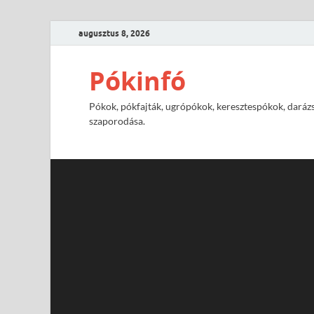
augusztus 8, 2026
Pókinfó
Pókok, pókfajták, ugrópókok, keresztespókok, darázs
szaporodása.