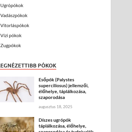
Ugrópókok
Vadászpókok
Vitorláspókok
Vízi pókok
Zugpókok
LEGNÉZETTIBB PÓKOK
Esőpók (Palystes
superciliosus) jellemzői,
élőhelye, táplálkozása,
szaporodása
augusztus 18, 2025
Díszes ugrópók
táplálkozása, élőhelye,
szaporodása és tudnivalók