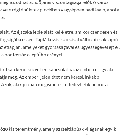
 meghúzódhat az időjárás viszontagságai elől. A városi
 vele régi épületek pincéiben vagy éppen padlásain, ahol a
ra.
lait. Az éjszaka leple alatt kel életre, amikor csendesen és
fogságába essen. Táplálkozási szokásai változatosak; apró
z étlapján, amelyeket gyorsaságával és ügyességével ejt el.
a pontosság a legfőbb erényei.
ritkán kerül közvetlen kapcsolatba az emberrel, így aki
hatja meg. Az emberi jelenlétet nem keresi, inkább
. Azok, akik jobban megismerik, felfedezhetik benne a
öző kis teremtmény, amely az ízeltlábúak világának egyik