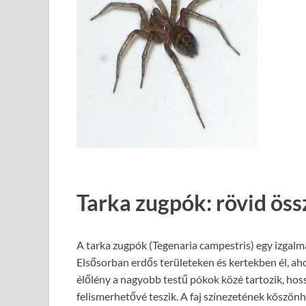
Tarka zugpók: rövid öss
A tarka zugpók (Tegenaria campestris) egy izgal
Elsősorban erdős területeken és kertekben él, ah
élőlény a nagyobb testű pókok közé tartozik, hos
felismerhetővé teszik. A faj színezetének köszön